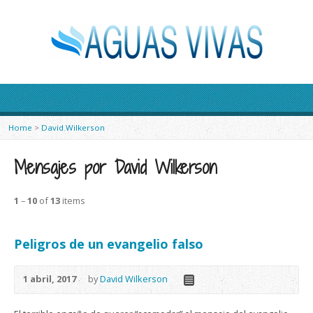
Home
>
David Wilkerson
Mensajes por David Wilkerson
1
–
10
of
13
items
Peligros de un evangelio falso
1 abril, 2017
by
David Wilkerson