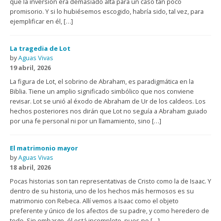
que la inversión era demasiado alta para un caso tan poco
promisorio. Y si lo hubiésemos escogido, habría sido, tal vez, para
ejemplificar en él, […]
La tragedia de Lot
by
Aguas Vivas
19 abril, 2026
La figura de Lot, el sobrino de Abraham, es paradigmática en la
Biblia. Tiene un amplio significado simbólico que nos conviene
revisar. Lot se unió al éxodo de Abraham de Ur de los caldeos. Los
hechos posteriores nos dirán que Lot no seguía a Abraham guiado
por una fe personal ni por un llamamiento, sino […]
El matrimonio mayor
by
Aguas Vivas
18 abril, 2026
Pocas historias son tan representativas de Cristo como la de Isaac. Y
dentro de su historia, uno de los hechos más hermosos es su
matrimonio con Rebeca. Allí vemos a Isaac como el objeto
preferente y único de los afectos de su padre, y como heredero de
todo. Sin embargo, él está incompleto, pues no […]