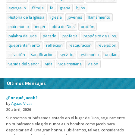
evangelio
familia
fe
gracia
hijos
Historia de la Iglesia
iglesia
jóvenes
llamamiento
matrimonio
mujer
obra de Dios
oración
palabra de Dios
pecado
profecía
propósito de Dios
quebrantamiento
reflexión
restauración
revelación
salvación
santificación
servicio
testimonio
unidad
venida del Señor
vida
vida cristiana
visión
Últimos Mensajes
¿Por qué Jacob?
by
Aguas Vivas
20 abril, 2026
Si nosotros hubiésemos estado en el lugar de Dios, seguramente
no hubiéramos elegido nunca a un hombre como Jacob para
depositar en él una gran honra. Hubiéramos, tal vez, considerado