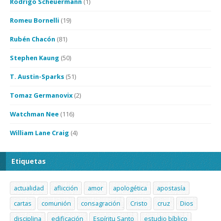
Rodrigo Scheuermann
(1)
Romeu Bornelli
(19)
Rubén Chacón
(81)
Stephen Kaung
(50)
T. Austin-Sparks
(51)
Tomaz Germanovix
(2)
Watchman Nee
(116)
William Lane Craig
(4)
Etiquetas
actualidad
aflicción
amor
apologética
apostasía
cartas
comunión
consagración
Cristo
cruz
Dios
disciplina
edificación
Espíritu Santo
estudio bíblico