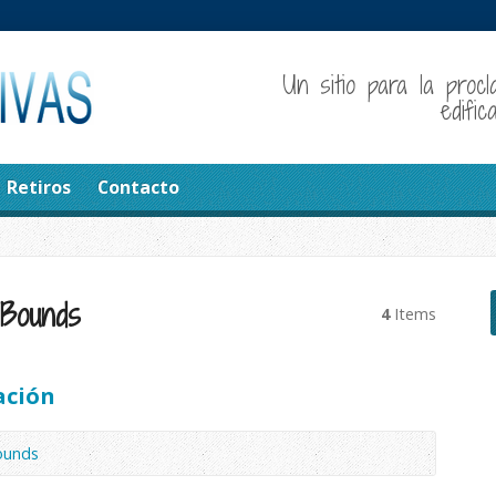
Un sitio para la procl
edifi
Retiros
Contacto
 Bounds
4
Items
ación
ounds