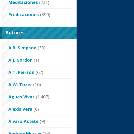
Meditaciones
(731)
Predicaciones
(390)
Autores
A.B. Simpson
(39)
A.J. Gordon
(1)
A.T. Pierson
(62)
A.W. Tozer
(10)
Aguas Vivas
(1.407)
Alexis Vera
(6)
Alvaro Astete
(9)
Andrew Murray
(14)