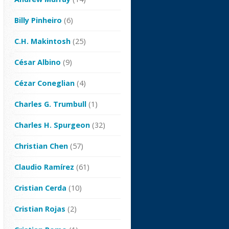
Billy Pinheiro
(6)
C.H. Makintosh
(25)
César Albino
(9)
Cézar Coneglian
(4)
Charles G. Trumbull
(1)
Charles H. Spurgeon
(32)
Christian Chen
(57)
Claudio Ramírez
(61)
Cristian Cerda
(10)
Cristian Rojas
(2)