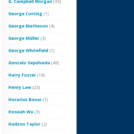
G. Campbell Morgan
(33)
George Cutting
(1)
George Matheson
(4)
George Müller
(3)
George Whitefield
(1)
Gonzalo Sepúlveda
(49)
Harry Foster
(19)
Henry Law
(23)
Horatius Bonar
(1)
Hoseah Wu
(3)
Hudson Taylor
(2)