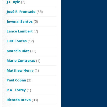
J.C. Ryle
(2)
José R. Frontado
(35)
Juvenal Santos
(5)
Lance Lambert
(7)
Luiz Fontes
(12)
Marcelo Díaz
(41)
Mario Contreras
(1)
Matthew Henry
(1)
Paul Copan
(2)
R.A. Torrey
(1)
Ricardo Bravo
(43)