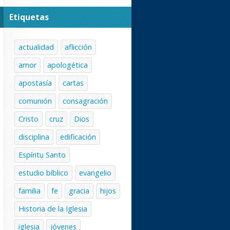
Etiquetas
actualidad
aflicción
amor
apologética
apostasía
cartas
comunión
consagración
Cristo
cruz
Dios
disciplina
edificación
Espíritu Santo
estudio bíblico
evangelio
familia
fe
gracia
hijos
Historia de la Iglesia
iglesia
jóvenes