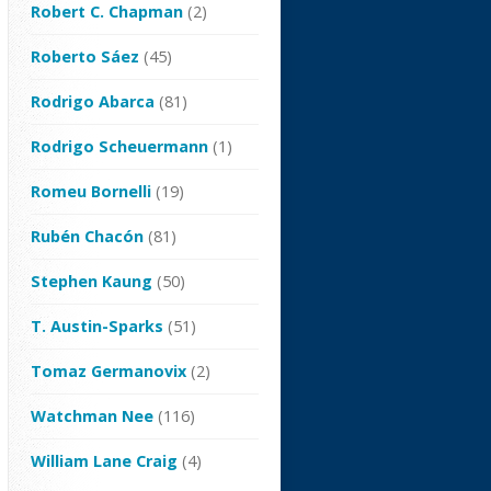
Robert C. Chapman
(2)
Roberto Sáez
(45)
Rodrigo Abarca
(81)
Rodrigo Scheuermann
(1)
Romeu Bornelli
(19)
Rubén Chacón
(81)
Stephen Kaung
(50)
T. Austin-Sparks
(51)
Tomaz Germanovix
(2)
Watchman Nee
(116)
William Lane Craig
(4)