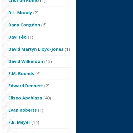
Cristian Romo
(1)
D.L. Moody
(2)
Dana Congdon
(6)
Davi Fêo
(1)
David Martyn Lloyd-Jones
(1)
David Wilkerson
(13)
E.M. Bounds
(4)
Edward Dennett
(2)
Eliseo Apablaza
(40)
Evan Roberts
(1)
F.B. Meyer
(14)