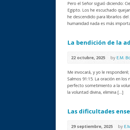
Pero el Señor siguió diciendo: C
Egipto. Los he escuchado quejar
he descendido para librarlos del 
humanidad nada es más importa
La bendición de la a
22 octubre, 2025
by
E.M. B
Me invocará, y yo le responderé; co
Salmos 91:15. La oración en los 
perfecto sometimiento a la volun
la voluntad divina, elimina […]
Las dificultades ens
29 septiembre, 2025
by
E.