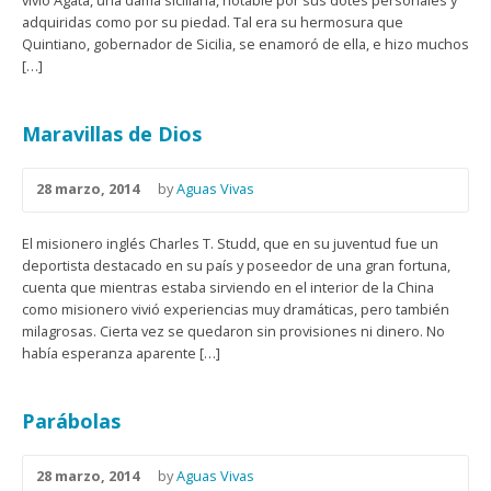
vivió Agata, una dama siciliana, notable por sus dotes personales y
adquiridas como por su piedad. Tal era su hermosura que
Quintiano, gobernador de Sicilia, se enamoró de ella, e hizo muchos
[…]
Maravillas de Dios
28 marzo, 2014
by
Aguas Vivas
El misionero inglés Charles T. Studd, que en su juventud fue un
deportista destacado en su país y poseedor de una gran fortuna,
cuenta que mientras estaba sirviendo en el interior de la China
como misionero vivió experiencias muy dramáticas, pero también
milagrosas. Cierta vez se quedaron sin provisiones ni dinero. No
había esperanza aparente […]
Parábolas
28 marzo, 2014
by
Aguas Vivas