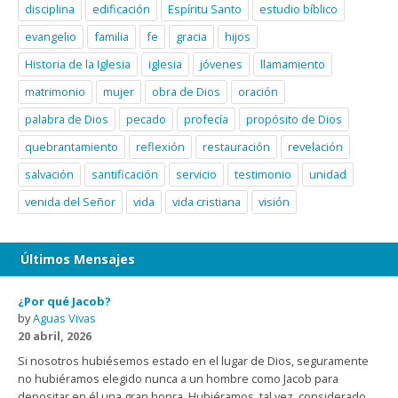
disciplina
edificación
Espíritu Santo
estudio bíblico
evangelio
familia
fe
gracia
hijos
Historia de la Iglesia
iglesia
jóvenes
llamamiento
matrimonio
mujer
obra de Dios
oración
palabra de Dios
pecado
profecía
propósito de Dios
quebrantamiento
reflexión
restauración
revelación
salvación
santificación
servicio
testimonio
unidad
venida del Señor
vida
vida cristiana
visión
Últimos Mensajes
¿Por qué Jacob?
by
Aguas Vivas
20 abril, 2026
Si nosotros hubiésemos estado en el lugar de Dios, seguramente
no hubiéramos elegido nunca a un hombre como Jacob para
depositar en él una gran honra. Hubiéramos, tal vez, considerado