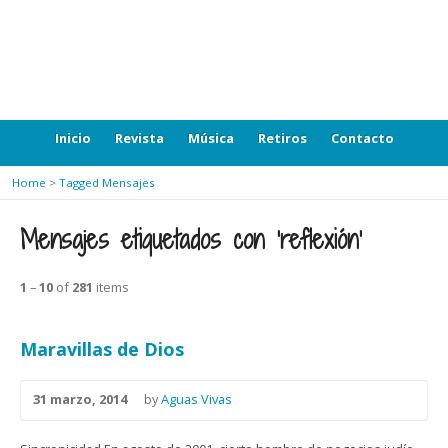
Inicio
Revista
Música
Retiros
Contacto
Home
>
Tagged Mensajes
Mensajes etiquetados con ‘reflexión’
1
–
10
of
281
items
Maravillas de Dios
31 marzo, 2014
by
Aguas Vivas