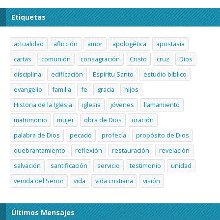
Etiquetas
actualidad
aflicción
amor
apologética
apostasía
cartas
comunión
consagración
Cristo
cruz
Dios
disciplina
edificación
Espíritu Santo
estudio bíblico
evangelio
familia
fe
gracia
hijos
Historia de la Iglesia
iglesia
jóvenes
llamamiento
matrimonio
mujer
obra de Dios
oración
palabra de Dios
pecado
profecía
propósito de Dios
quebrantamiento
reflexión
restauración
revelación
salvación
santificación
servicio
testimonio
unidad
venida del Señor
vida
vida cristiana
visión
Últimos Mensajes