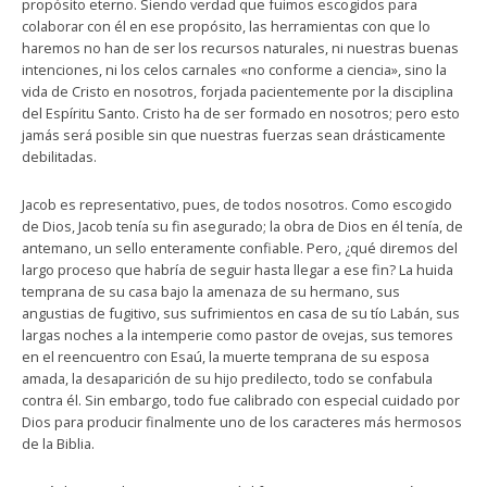
propósito eterno. Siendo verdad que fuimos escogidos para
colaborar con él en ese propósito, las herramientas con que lo
haremos no han de ser los recursos naturales, ni nuestras buenas
intenciones, ni los celos carnales «no conforme a ciencia», sino la
vida de Cristo en nosotros, forjada pacientemente por la disciplina
del Espíritu Santo. Cristo ha de ser formado en nosotros; pero esto
jamás será posible sin que nuestras fuerzas sean drásticamente
debilitadas.
Jacob es representativo, pues, de todos nosotros. Como escogido
de Dios, Jacob tenía su fin asegurado; la obra de Dios en él tenía, de
antemano, un sello enteramente confiable. Pero, ¿qué diremos del
largo proceso que habría de seguir hasta llegar a ese fin? La huida
temprana de su casa bajo la amenaza de su hermano, sus
angustias de fugitivo, sus sufrimientos en casa de su tío Labán, sus
largas noches a la intemperie como pastor de ovejas, sus temores
en el reencuentro con Esaú, la muerte temprana de su esposa
amada, la desaparición de su hijo predilecto, todo se confabula
contra él. Sin embargo, todo fue calibrado con especial cuidado por
Dios para producir finalmente uno de los caracteres más hermosos
de la Biblia.