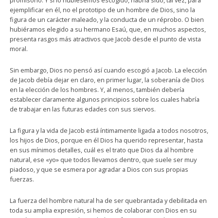
promisorio. Y si lo hubiésemos escogido, habría sido, tal vez, para
ejemplificar en él, no el prototipo de un hombre de Dios, sino la
figura de un carácter maleado, y la conducta de un réprobo. O bien
hubiéramos elegido a su hermano Esaú, que, en muchos aspectos,
presenta rasgos más atractivos que Jacob desde el punto de vista
moral.
Sin embargo, Dios no pensó así cuando escogió a Jacob. La elección
de Jacob debía dejar en claro, en primer lugar, la soberanía de Dios
en la elección de los hombres. Y, al menos, también debería
establecer claramente algunos principios sobre los cuales habría
de trabajar en las futuras edades con sus siervos.
La figura y la vida de Jacob está íntimamente ligada a todos nosotros,
los hijos de Dios, porque en él Dios ha querido representar, hasta
en sus mínimos detalles, cuál es el trato que Dios da al hombre
natural, ese «yo» que todos llevamos dentro, que suele ser muy
piadoso, y que se esmera por agradar a Dios con sus propias
fuerzas.
La fuerza del hombre natural ha de ser quebrantada y debilitada en
toda su amplia expresión, si hemos de colaborar con Dios en su