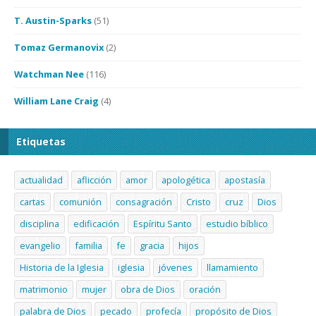
T. Austin-Sparks
(51)
Tomaz Germanovix
(2)
Watchman Nee
(116)
William Lane Craig
(4)
Etiquetas
actualidad
aflicción
amor
apologética
apostasía
cartas
comunión
consagración
Cristo
cruz
Dios
disciplina
edificación
Espíritu Santo
estudio bíblico
evangelio
familia
fe
gracia
hijos
Historia de la Iglesia
iglesia
jóvenes
llamamiento
matrimonio
mujer
obra de Dios
oración
palabra de Dios
pecado
profecía
propósito de Dios