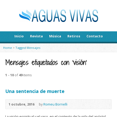
Inicio
Revista
Música
Retiros
Contacto
Home
>
Tagged Mensajes
Mensajes etiquetados con ‘visión’
1
–
10
of
49
items
Una sentencia de muerte
1 octubre, 2016
by
Romeu Bornelli
La visión espiritual y el vaso, en el contexto de la vida del apóstol