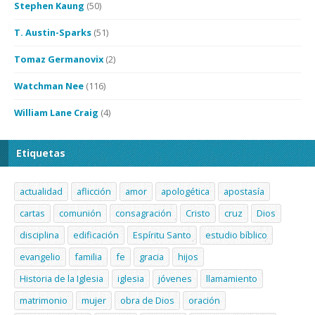
Stephen Kaung
(50)
T. Austin-Sparks
(51)
Tomaz Germanovix
(2)
Watchman Nee
(116)
William Lane Craig
(4)
Etiquetas
actualidad
aflicción
amor
apologética
apostasía
cartas
comunión
consagración
Cristo
cruz
Dios
disciplina
edificación
Espíritu Santo
estudio bíblico
evangelio
familia
fe
gracia
hijos
Historia de la Iglesia
iglesia
jóvenes
llamamiento
matrimonio
mujer
obra de Dios
oración