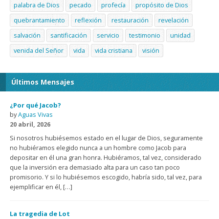
palabra de Dios
pecado
profecía
propósito de Dios
quebrantamiento
reflexión
restauración
revelación
salvación
santificación
servicio
testimonio
unidad
venida del Señor
vida
vida cristiana
visión
Últimos Mensajes
¿Por qué Jacob?
by
Aguas Vivas
20 abril, 2026
Si nosotros hubiésemos estado en el lugar de Dios, seguramente
no hubiéramos elegido nunca a un hombre como Jacob para
depositar en él una gran honra. Hubiéramos, tal vez, considerado
que la inversión era demasiado alta para un caso tan poco
promisorio. Y si lo hubiésemos escogido, habría sido, tal vez, para
ejemplificar en él, […]
La tragedia de Lot