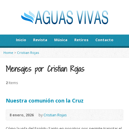
Inicio
Revista
Música
Retiros
Contacto
Home
>
Cristian Rojas
Mensajes por Cristian Rojas
2
Items
Nuestra comunión con la Cruz
8 enero, 2026
by
Cristian Rojas
Cómo la vida del Espíritu Santo en nosotros nos permite transitar el