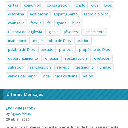
cartas
comunión
consagración
Cristo
cruz
Dios
disciplina
edificación
Espíritu Santo
estudio bíblico
evangelio
familia
fe
gracia
hijos
Historia de la Iglesia
iglesia
jóvenes
llamamiento
matrimonio
mujer
obra de Dios
oración
palabra de Dios
pecado
profecía
propósito de Dios
quebrantamiento
reflexión
restauración
revelación
salvación
santificación
servicio
testimonio
unidad
venida del Señor
vida
vida cristiana
visión
Últimos Mensajes
¿Por qué Jacob?
by
Aguas Vivas
20 abril, 2026
Si nosotros hubiésemos estado en el lugar de Dios, seguramente