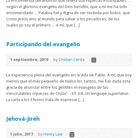
La encomienda del anuncio que revela sus riquezas insondables. …
según el glorioso evangelio del Dios bendito, que a mí me ha sido
encomendado … Palabra fiel y digna de ser recibida por todos: que
Cristo Jesús vino al mundo para salvar a los pecadores, de los
cuales yo soy el primero … A mí, que […]
Participando del evangelio
1 septiembre, 2019
by
Cristian Cerda
La experiencia plena del evangelio en la vida de Pablo. A mí, que soy
menos que el más pequeño de todos los santos, me fue dada esta
gracia de anunciar entre los gentiles el evangelio de las
inescrutables riquezas de Cristo”. – Ef. 3:8. Un lenguaje superlativo
La carta a los Efesios trata de expresar […]
Jehová-Jireh
1 julio, 2017
by
Henry Law