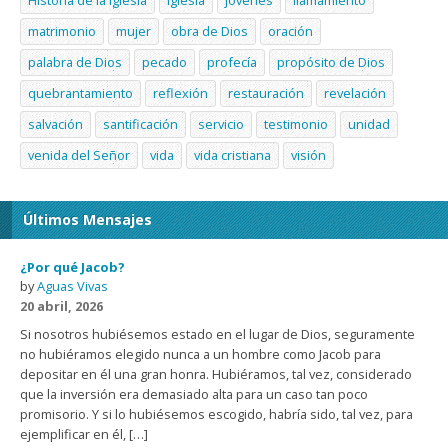
Historia de la Iglesia
iglesia
jóvenes
llamamiento
matrimonio
mujer
obra de Dios
oración
palabra de Dios
pecado
profecía
propósito de Dios
quebrantamiento
reflexión
restauración
revelación
salvación
santificación
servicio
testimonio
unidad
venida del Señor
vida
vida cristiana
visión
Últimos Mensajes
¿Por qué Jacob?
by
Aguas Vivas
20 abril, 2026
Si nosotros hubiésemos estado en el lugar de Dios, seguramente
no hubiéramos elegido nunca a un hombre como Jacob para
depositar en él una gran honra. Hubiéramos, tal vez, considerado
que la inversión era demasiado alta para un caso tan poco
promisorio. Y si lo hubiésemos escogido, habría sido, tal vez, para
ejemplificar en él, […]