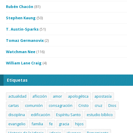
Rubén Chacón
(81)
Stephen Kaung
(50)
T. Austin-Sparks
(51)
Tomaz Germanovix
(2)
Watchman Nee
(116)
William Lane Craig
(4)
Etiquetas
actualidad
aflicción
amor
apologética
apostasía
cartas
comunión
consagración
Cristo
cruz
Dios
disciplina
edificación
Espíritu Santo
estudio bíblico
evangelio
familia
fe
gracia
hijos