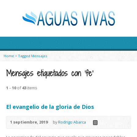
Home
>
Tagged Mensajes
Mensajes etiquetados con ‘fe’
1
–
10
of
43
items
El evangelio de la gloria de Dios
1 septiembre, 2019
by
Rodrigo Abarca