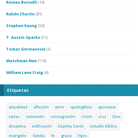
Romeu Bornelli
(19)
Rubén Chacón
(81)
Stephen Kaung
(50)
T. Austin-Sparks
(51)
Tomaz Germanovix
(2)
Watchman Nee
(116)
William Lane Craig
(4)
Etiquetas
actualidad
aflicción
amor
apologética
apostasía
cartas
comunión
consagración
Cristo
cruz
Dios
disciplina
edificación
Espíritu Santo
estudio bíblico
evangelio
familia
fe
gracia
hijos