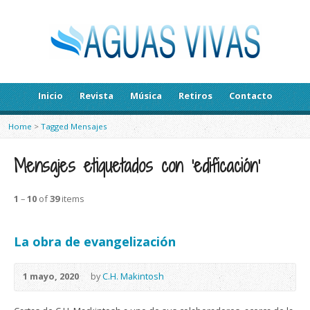
Inicio
Revista
Música
Retiros
Contacto
Home
>
Tagged Mensajes
Mensajes etiquetados con ‘edificación’
1
–
10
of
39
items
La obra de evangelización
1 mayo, 2020
by
C.H. Makintosh