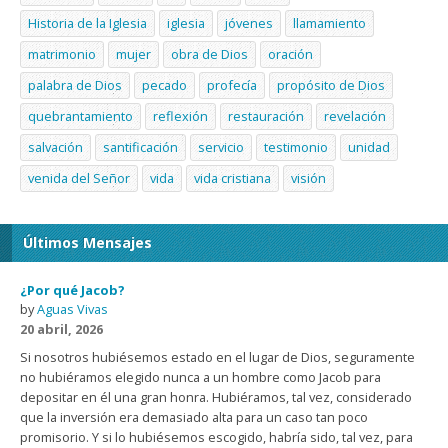
Historia de la Iglesia
iglesia
jóvenes
llamamiento
matrimonio
mujer
obra de Dios
oración
palabra de Dios
pecado
profecía
propósito de Dios
quebrantamiento
reflexión
restauración
revelación
salvación
santificación
servicio
testimonio
unidad
venida del Señor
vida
vida cristiana
visión
Últimos Mensajes
¿Por qué Jacob?
by
Aguas Vivas
20 abril, 2026
Si nosotros hubiésemos estado en el lugar de Dios, seguramente
no hubiéramos elegido nunca a un hombre como Jacob para
depositar en él una gran honra. Hubiéramos, tal vez, considerado
que la inversión era demasiado alta para un caso tan poco
promisorio. Y si lo hubiésemos escogido, habría sido, tal vez, para