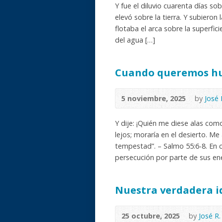
Y fue el diluvio cuarenta días sobr
elevó sobre la tierra. Y subieron
flotaba el arca sobre la superfici
del agua […]
Cuando queremos hu
5 noviembre, 2025
by
José 
Y dije: ¡Quién me diese alas com
lejos; moraría en el desierto. Me
tempestad”. – Salmo 55:6-8. En c
persecución por parte de sus ene
Nuestra verdadera i
25 octubre, 2025
by
José R