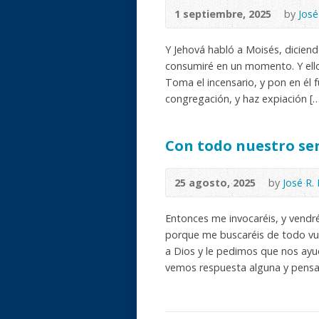
1 septiembre, 2025
by
José
Y Jehová habló a Moisés, dicien
consumiré en un momento. Y ello
Toma el incensario, y pon en él f
congregación, y haz expiación [
Con todo nuestro se
25 agosto, 2025
by
José R.
Entonces me invocaréis, y vendréi
porque me buscaréis de todo vue
a Dios y le pedimos que nos ayu
vemos respuesta alguna y pens