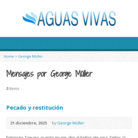
Home
>
George Müller
Mensajes por George Müller
3
Items
Pecado y restitución
21 diciembre, 2025
by
George Müller
Entonces Zaqueo, puesto en pie, dijo al Señor: He aquí, Señor, la