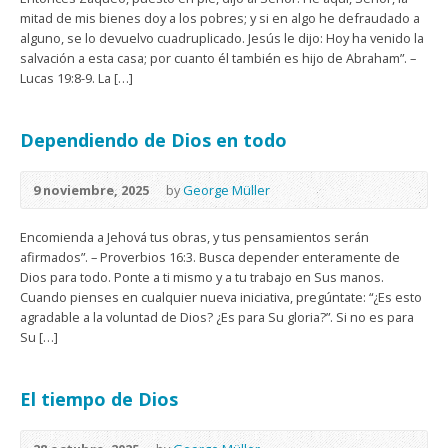
mitad de mis bienes doy a los pobres; y si en algo he defraudado a
alguno, se lo devuelvo cuadruplicado. Jesús le dijo: Hoy ha venido la
salvación a esta casa; por cuanto él también es hijo de Abraham”. –
Lucas 19:8-9. La […]
Dependiendo de Dios en todo
9 noviembre, 2025
by
George Müller
Encomienda a Jehová tus obras, y tus pensamientos serán
afirmados”. – Proverbios 16:3. Busca depender enteramente de
Dios para todo. Ponte a ti mismo y a tu trabajo en Sus manos.
Cuando pienses en cualquier nueva iniciativa, pregúntate: “¿Es esto
agradable a la voluntad de Dios? ¿Es para Su gloria?”. Si no es para
Su […]
El tiempo de Dios