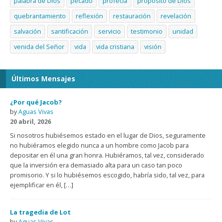
palabra de Dios
pecado
profecía
propósito de Dios
quebrantamiento
reflexión
restauración
revelación
salvación
santificación
servicio
testimonio
unidad
venida del Señor
vida
vida cristiana
visión
Últimos Mensajes
¿Por qué Jacob?
by
Aguas Vivas
20 abril, 2026
Si nosotros hubiésemos estado en el lugar de Dios, seguramente
no hubiéramos elegido nunca a un hombre como Jacob para
depositar en él una gran honra. Hubiéramos, tal vez, considerado
que la inversión era demasiado alta para un caso tan poco
promisorio. Y si lo hubiésemos escogido, habría sido, tal vez, para
ejemplificar en él, […]
La tragedia de Lot
by
Aguas Vivas