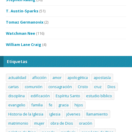
T. Austin-Sparks
(51)
Tomaz Germanovix
(2)
Watchman Nee
(116)
William Lane Craig
(4)
Etiquetas
actualidad
aflicción
amor
apologética
apostasía
cartas
comunión
consagración
Cristo
cruz
Dios
disciplina
edificación
Espíritu Santo
estudio bíblico
evangelio
familia
fe
gracia
hijos
Historia de la Iglesia
iglesia
jóvenes
llamamiento
matrimonio
mujer
obra de Dios
oración