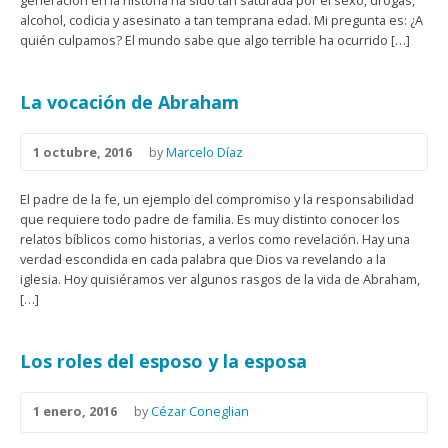
generación en la historia ha sido tan saturada por el sexo, drogas,
alcohol, codicia y asesinato a tan temprana edad. Mi pregunta es: ¿A
quién culpamos? El mundo sabe que algo terrible ha ocurrido […]
La vocación de Abraham
1 octubre, 2016
by
Marcelo Díaz
El padre de la fe, un ejemplo del compromiso y la responsabilidad
que requiere todo padre de familia. Es muy distinto conocer los
relatos bíblicos como historias, a verlos como revelación. Hay una
verdad escondida en cada palabra que Dios va revelando a la
iglesia. Hoy quisiéramos ver algunos rasgos de la vida de Abraham,
[…]
Los roles del esposo y la esposa
1 enero, 2016
by
Cézar Coneglian