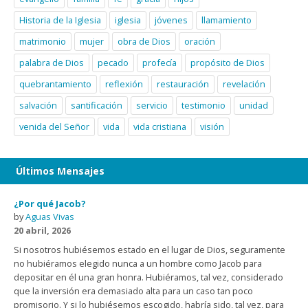
Historia de la Iglesia
iglesia
jóvenes
llamamiento
matrimonio
mujer
obra de Dios
oración
palabra de Dios
pecado
profecía
propósito de Dios
quebrantamiento
reflexión
restauración
revelación
salvación
santificación
servicio
testimonio
unidad
venida del Señor
vida
vida cristiana
visión
Últimos Mensajes
¿Por qué Jacob?
by
Aguas Vivas
20 abril, 2026
Si nosotros hubiésemos estado en el lugar de Dios, seguramente
no hubiéramos elegido nunca a un hombre como Jacob para
depositar en él una gran honra. Hubiéramos, tal vez, considerado
que la inversión era demasiado alta para un caso tan poco
promisorio. Y si lo hubiésemos escogido, habría sido, tal vez, para