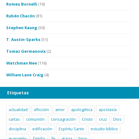
Romeu Bornelli
(19)
Rubén Chacón
(81)
Stephen Kaung
(50)
T. Austin-Sparks
(51)
Tomaz Germanovix
(2)
Watchman Nee
(116)
William Lane Craig
(4)
Etiquetas
actualidad
aflicción
amor
apologética
apostasía
cartas
comunión
consagración
Cristo
cruz
Dios
disciplina
edificación
Espíritu Santo
estudio bíblico
evangelio
familia
fe
gracia
hijos