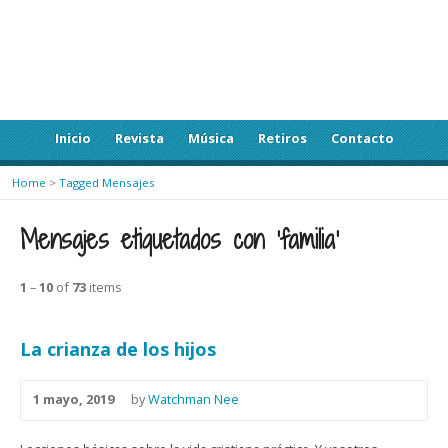
Inicio
Revista
Música
Retiros
Contacto
Home
>
Tagged Mensajes
Mensajes etiquetados con ‘familia’
1
–
10
of
73
items
La crianza de los hijos
1 mayo, 2019
by
Watchman Nee