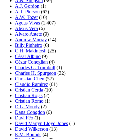
A.B. Simpson
(39)
A.J. Gordon
(1)
A.T. Pierson
(62)
A.W. Tozer
(10)
Aguas Vivas
(1.407)
Alexis Vera
(6)
Alvaro Astete
(9)
Andrew Murray
(14)
Billy Pinheiro
(6)
C.H. Makintosh
(25)
César Albino
(9)
Cézar Coneglian
(4)
Charles G. Trumbull
(1)
Charles H. Spurgeon
(32)
Christian Chen
(57)
Claudio Ramírez
(61)
Cristian Cerda
(10)
Cristian Rojas
(2)
Cristian Romo
(1)
D.L. Moody
(2)
Dana Congdon
(6)
Davi Fêo
(1)
David Martyn Lloyd-Jones
(1)
David Wilkerson
(13)
E.M. Bounds
(4)