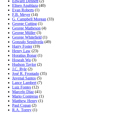
Edward Dennett
(2)
Eliseo Apablaza
(40)
Evan Roberts
(1)
F.B. Meyer
(14)
G. Campbell Morgan
(33)
George Cutting
(1)
George Matheson
(4)
George Müller
(3)
George Whitefield
(1)
Gonzalo Sepúlveda
(49)
Harry Foster
(19)
Henry Law
(23)
Horatius Bonar
(1)
Hoseah Wu
(3)
Hudson Taylor
(2)
J.C. Ryle
(2)
José R. Frontado
(35)
Juvenal Santos
(5)
Lance Lambert
(7)
Luiz Fontes
(12)
Marcelo Díaz
(41)
Mario Contreras
(1)
Matthew Henry
(1)
Paul Copan
(2)
R.A. Torrey
(1)