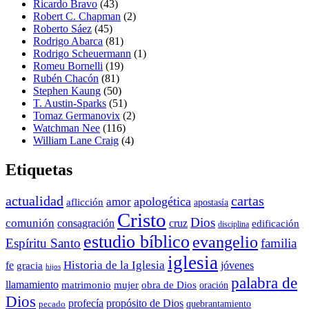
Ricardo Bravo
(43)
Robert C. Chapman
(2)
Roberto Sáez
(45)
Rodrigo Abarca
(81)
Rodrigo Scheuermann
(1)
Romeu Bornelli
(19)
Rubén Chacón
(81)
Stephen Kaung
(50)
T. Austin-Sparks
(51)
Tomaz Germanovix
(2)
Watchman Nee
(116)
William Lane Craig
(4)
Etiquetas
actualidad
cartas
apologética
amor
aflicción
apostasía
Cristo
Dios
comunión
consagración
cruz
edificación
disciplina
estudio bíblico
evangelio
Espíritu Santo
familia
iglesia
Historia de la Iglesia
fe
jóvenes
gracia
hijos
palabra de
llamamiento
matrimonio
mujer
obra de Dios
oración
Dios
propósito de Dios
profecía
quebrantamiento
pecado