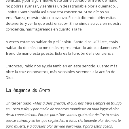
vehículo, y por algún motivo éste tiene activado el freno de mano,
no podrás avanzar, y sentirás un desagradable olor a quemado. El
Espíritu Santo habla así a nuestra conciencia. Si no oímos su
enseñanza, nuestra vida no avanza. Él está diciendo: «Necesitas
detenerte, y ver lo que está errado». Si no oímos su voz en nuestra
conciencia, naufragaremos en cuanto a la fe.
A veces estamos hablando y el Espíritu Santo dice: «Cállate, estás
hablando de más; no me estás representando adecuadamente». El
freno de mano está puesto. Esta es la función de la conciencia.
Entonces, Pablo nos ayuda también en este sentido. Cuanto más
obre la cruz en nosotros, más sensibles seremos a la acción de
Dios.
La fragancia de Cristo
Un tercer paso.
«Mas a Dios gracias, el cual nos lleva siempre en triunfo
en Cristo Jesús, y por medio de nosotros manifiesta en todo lugar el olor
de su conocimiento. Porque para Dios somos grato olor de Cristo en los
que se salvan, y en los que se pierden; a éstos ciertamente olor de muerte
para muerte, y a aquéllos olor de vida para vida. Y para estas cosas,