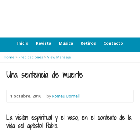
Inicio
Revista
Música
Retiros
Contacto
Home
>
Predicaciones
>
View Mensaje
Una sentencia de muerte
1 octubre, 2016
by
Romeu Bornelli
La visión espiritual y el vaso, en el contexto de la
vida del apóstol Pablo.