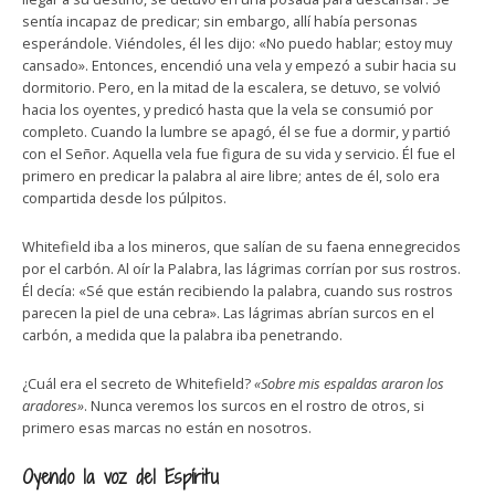
sentía incapaz de predicar; sin embargo, allí había personas
esperándole. Viéndoles, él les dijo: «No puedo hablar; estoy muy
cansado». Entonces, encendió una vela y empezó a subir hacia su
dormitorio. Pero, en la mitad de la escalera, se detuvo, se volvió
hacia los oyentes, y predicó hasta que la vela se consumió por
completo. Cuando la lumbre se apagó, él se fue a dormir, y partió
con el Señor. Aquella vela fue figura de su vida y servicio. Él fue el
primero en predicar la palabra al aire libre; antes de él, solo era
compartida desde los púlpitos.
Whitefield iba a los mineros, que salían de su faena ennegrecidos
por el carbón. Al oír la Palabra, las lágrimas corrían por sus rostros.
Él decía: «Sé que están recibiendo la palabra, cuando sus rostros
parecen la piel de una cebra». Las lágrimas abrían surcos en el
carbón, a medida que la palabra iba penetrando.
¿Cuál era el secreto de Whitefield?
«Sobre mis espaldas araron los
aradores»
. Nunca veremos los surcos en el rostro de otros, si
primero esas marcas no están en nosotros.
Oyendo la voz del Espíritu