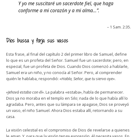
Y yo me suscitaré un sacerdote fiel, que haga
conforme a mi corazón y a mi alma…”.
– 1 Sam. 2:35.
Dios busca y forja sus vasos
Esta frase, al final del capítulo 2 del primer libro de Samuel, define
lo que es un profeta del Señor. Samuel fue un sacerdote; pero, en
especial, fue un profeta de Dios. Cuando Dios comenzó a hablarle,
Samuel era un niño, y no conocía al Señor. Pero, al comprender
quién le hablaba, respondió:
«Habla, Señor, que tu siervo oye»
.
«Jehová estaba con él»
. La palabra «estaba», habla de permanecer.
Dios ya no moraba en el templo en Silo; nada de lo que había allí lo
agradaba. Pero, antes que su lámpara se apagase, Dios se proveyó
un vaso, el niño Samuel. Ahora Dios estaba allí, retornando a su
casa.
La visión celestial es el compromiso de Dios de revelarse a quienes
le aman. Y, para que la visión tenga expresión, él necesita vasos. En