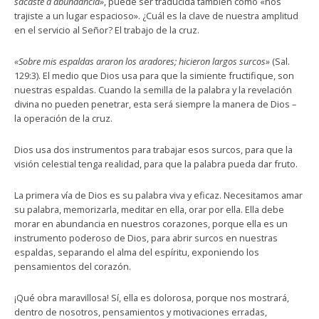
sacaste a abundancia»
, puede ser traducida también como «nos
trajiste a un lugar espacioso». ¿Cuál es la clave de nuestra amplitud
en el servicio al Señor? El trabajo de la cruz.
«Sobre mis espaldas araron los aradores; hicieron largos surcos»
(Sal.
129:3). El medio que Dios usa para que la simiente fructifique, son
nuestras espaldas. Cuando la semilla de la palabra y la revelación
divina no pueden penetrar, esta será siempre la manera de Dios –
la operación de la cruz.
Dios usa dos instrumentos para trabajar esos surcos, para que la
visión celestial tenga realidad, para que la palabra pueda dar fruto.
La primera vía de Dios es su palabra viva y eficaz. Necesitamos amar
su palabra, memorizarla, meditar en ella, orar por ella. Ella debe
morar en abundancia en nuestros corazones, porque ella es un
instrumento poderoso de Dios, para abrir surcos en nuestras
espaldas, separando el alma del espíritu, exponiendo los
pensamientos del corazón.
¡Qué obra maravillosa! Sí, ella es dolorosa, porque nos mostrará,
dentro de nosotros, pensamientos y motivaciones erradas,