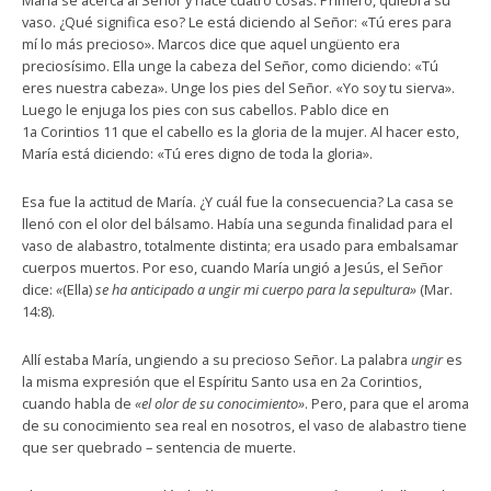
María se acerca al Señor y hace cuatro cosas. Primero, quiebra su
vaso. ¿Qué significa eso? Le está diciendo al Señor: «Tú eres para
mí lo más precioso». Marcos dice que aquel ungüento era
preciosísimo. Ella unge la cabeza del Señor, como diciendo: «Tú
eres nuestra cabeza». Unge los pies del Señor. «Yo soy tu sierva».
Luego le enjuga los pies con sus cabellos. Pablo dice en
1a Corintios 11 que el cabello es la gloria de la mujer. Al hacer esto,
María está diciendo: «Tú eres digno de toda la gloria».
Esa fue la actitud de María. ¿Y cuál fue la consecuencia? La casa se
llenó con el olor del bálsamo. Había una segunda finalidad para el
vaso de alabastro, totalmente distinta; era usado para embalsamar
cuerpos muertos. Por eso, cuando María ungió a Jesús, el Señor
dice:
«
(Ella)
se ha anticipado a ungir mi cuerpo para la sepultura»
(Mar.
14:8).
Allí estaba María, ungiendo a su precioso Señor. La palabra
ungir
es
la misma expresión que el Espíritu Santo usa en 2a Corintios,
cuando habla de
«el olor de su conocimiento»
. Pero, para que el aroma
de su conocimiento sea real en nosotros, el vaso de alabastro tiene
que ser quebrado – sentencia de muerte.