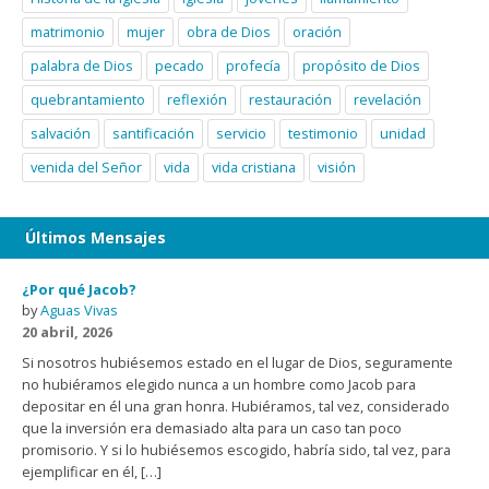
matrimonio
mujer
obra de Dios
oración
palabra de Dios
pecado
profecía
propósito de Dios
quebrantamiento
reflexión
restauración
revelación
salvación
santificación
servicio
testimonio
unidad
venida del Señor
vida
vida cristiana
visión
Últimos Mensajes
¿Por qué Jacob?
by
Aguas Vivas
20 abril, 2026
Si nosotros hubiésemos estado en el lugar de Dios, seguramente
no hubiéramos elegido nunca a un hombre como Jacob para
depositar en él una gran honra. Hubiéramos, tal vez, considerado
que la inversión era demasiado alta para un caso tan poco
promisorio. Y si lo hubiésemos escogido, habría sido, tal vez, para
ejemplificar en él, […]