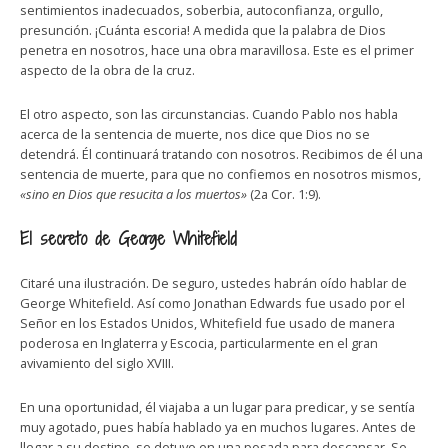
sentimientos inadecuados, soberbia, autoconfianza, orgullo,
presunción. ¡Cuánta escoria! A medida que la palabra de Dios
penetra en nosotros, hace una obra maravillosa. Este es el primer
aspecto de la obra de la cruz.
El otro aspecto, son las circunstancias. Cuando Pablo nos habla
acerca de la sentencia de muerte, nos dice que Dios no se
detendrá. Él continuará tratando con nosotros. Recibimos de él una
sentencia de muerte, para que no confiemos en nosotros mismos,
«sino en Dios que resucita a los muertos»
(2a Cor. 1:9).
El secreto de George Whitefield
Citaré una ilustración. De seguro, ustedes habrán oído hablar de
George Whitefield. Así como Jonathan Edwards fue usado por el
Señor en los Estados Unidos, Whitefield fue usado de manera
poderosa en Inglaterra y Escocia, particularmente en el gran
avivamiento del siglo XVIII.
En una oportunidad, él viajaba a un lugar para predicar, y se sentía
muy agotado, pues había hablado ya en muchos lugares. Antes de
llegar a su destino, se detuvo en una posada para descansar. Se