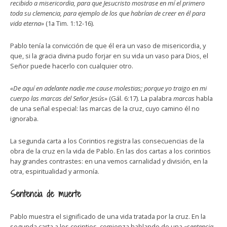
recibido a misericordia, para que Jesucristo mostrase en mí el primero
toda su clemencia, para ejemplo de los que habrían de creer en él para
vida eterna»
(1a Tim. 1:12-16).
Pablo tenía la convicción de que él era un vaso de misericordia, y
que, si la gracia divina pudo forjar en su vida un vaso para Dios, el
Señor puede hacerlo con cualquier otro.
«De aquí en adelante nadie me cause molestias; porque yo traigo en mi
cuerpo las marcas del Señor Jesús»
(Gál. 6:17). La palabra
marcas
habla
de una señal especial: las marcas de la cruz, cuyo camino él no
ignoraba.
La segunda carta a los Corintios registra las consecuencias de la
obra de la cruz en la vida de Pablo. En las dos cartas a los corintios
hay grandes contrastes: en una vemos carnalidad y división, en la
otra, espiritualidad y armonía.
Sentencia de muerte
Pablo muestra el significado de una vida tratada por la cruz. En la
segunda carta a los corintios, comienza hablando de una
«sentencia