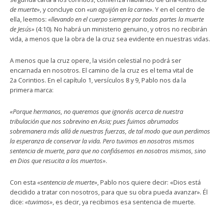
de muerte»
, y concluye con
«un aguijón en la carne»
. Y en el centro de
ella, leemos:
«llevando en el cuerpo siempre por todas partes la muerte
de Jesús»
(4:10). No habrá un ministerio genuino, y otros no recibirán
vida, a menos que la obra de la cruz sea evidente en nuestras vidas.
A menos que la cruz opere, la visión celestial no podrá ser
encarnada en nosotros. El camino de la cruz es el tema vital de
2a Corintios. En el capítulo 1, versículos 8 y 9, Pablo nos da la
primera marca:
«Porque hermanos, no queremos que ignoréis acerca de nuestra
tribulación que nos sobrevino en Asia; pues fuimos abrumados
sobremanera más allá de nuestras fuerzas, de tal modo que aun perdimos
la esperanza de conservar la vida. Pero tuvimos en nosotros mismos
sentencia de muerte, para que no confiásemos en nosotros mismos, sino
en Dios que resucita a los muertos»
.
Con esta
«sentencia de muerte»
, Pablo nos quiere decir: «Dios está
decidido a tratar con nosotros, para que su obra pueda avanzar». Él
dice:
«tuvimos»
, es decir, ya recibimos esa sentencia de muerte.