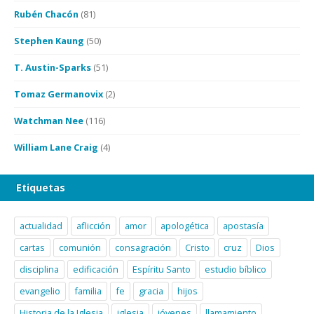
Rubén Chacón
(81)
Stephen Kaung
(50)
T. Austin-Sparks
(51)
Tomaz Germanovix
(2)
Watchman Nee
(116)
William Lane Craig
(4)
Etiquetas
actualidad
aflicción
amor
apologética
apostasía
cartas
comunión
consagración
Cristo
cruz
Dios
disciplina
edificación
Espíritu Santo
estudio bíblico
evangelio
familia
fe
gracia
hijos
Historia de la Iglesia
iglesia
jóvenes
llamamiento