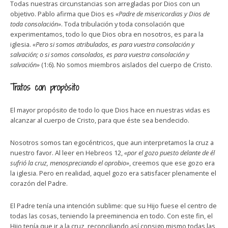
Todas nuestras circunstancias son arregladas por Dios con un
objetivo. Pablo afirma que Dios es
«Padre de misericordias y Dios de
toda consolación»
. Toda tribulación y toda consolación que
experimentamos, todo lo que Dios obra en nosotros, es para la
iglesia.
«Pero si somos atribulados, es para vuestra consolación y
salvación; o si somos consolados, es para vuestra consolación y
salvación»
(1:6). No somos miembros aislados del cuerpo de Cristo.
Tratos con propósito
El mayor propósito de todo lo que Dios hace en nuestras vidas es
alcanzar al cuerpo de Cristo, para que éste sea bendecido.
Nosotros somos tan egocéntricos, que aun interpretamos la cruz a
nuestro favor. Al leer en Hebreos 12,
«por el gozo puesto delante de él
sufrió la cruz, menospreciando el oprobio»
, creemos que ese gozo era
la iglesia. Pero en realidad, aquel gozo era satisfacer plenamente el
corazón del Padre.
El Padre tenía una intención sublime: que su Hijo fuese el centro de
todas las cosas, teniendo la preeminencia en todo. Con este fin, el
Hijo tenía que ir a la cruz, reconciliando así consigo mismo todas las