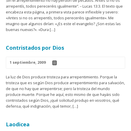
Sin el arrepentimiento no hay perdón de pecados. Antes si no os
arrepentís, todos pereceréis igualmente”. – Lucas 13:3. El texto que
encabeza esta página, a primera vista parece inflexible y severo:
«Antes si no os arrepentís, todos pereceréis igualmente». Me
imagino que algunos dirían: «¿Es este el evangelio? ¿Son estas las
buenas nuevas?». «Dura […]
Contristados por Dios
1 septiembre, 2009
La luz de Dios produce tristeza para arrepentimiento. Porque la
tristeza que es según Dios produce arrepentimiento para salvación,
de que no hay que arrepentirse; pero la tristeza del mundo
produce muerte. Porque he aquí, esto mismo de que hayáis sido
contristados según Dios, ¡qué solicitud produjo en vosotros, qué
defensa, qué indignación, qué temor, […]
Laodicea