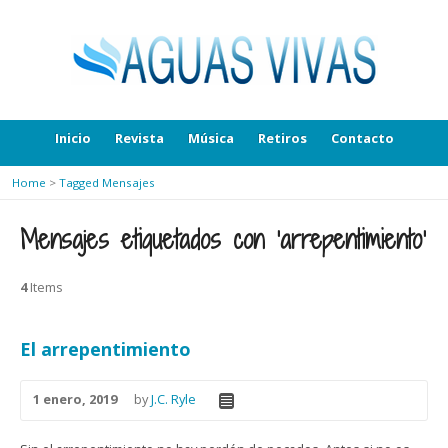
Inicio
Revista
Música
Retiros
Contacto
Home
>
Tagged Mensajes
Mensajes etiquetados con ‘arrepentimiento’
4
Items
El arrepentimiento
1 enero, 2019
by
J.C. Ryle