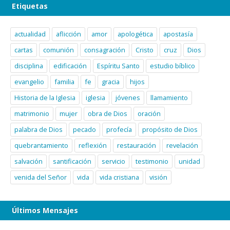
Etiquetas
actualidad
aflicción
amor
apologética
apostasía
cartas
comunión
consagración
Cristo
cruz
Dios
disciplina
edificación
Espíritu Santo
estudio bíblico
evangelio
familia
fe
gracia
hijos
Historia de la Iglesia
iglesia
jóvenes
llamamiento
matrimonio
mujer
obra de Dios
oración
palabra de Dios
pecado
profecía
propósito de Dios
quebrantamiento
reflexión
restauración
revelación
salvación
santificación
servicio
testimonio
unidad
venida del Señor
vida
vida cristiana
visión
Últimos Mensajes