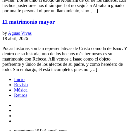
revisar. Lot se unió al éxodo de Abraham de Ur de los caldeos. Los
hechos posteriores nos dirán que Lot no seguía a Abraham guiado
por una fe personal ni por un llamamiento, sino […]
El matrimonio mayor
by
Aguas Vivas
18 abril, 2026
Pocas historias son tan representativas de Cristo como la de Isaac. Y
dentro de su historia, uno de los hechos más hermosos es su
matrimonio con Rebeca. Allí vemos a Isaac como el objeto
preferente y único de los afectos de su padre, y como heredero de
todo. Sin embargo, él está incompleto, pues no […]
Inicio
Revista
Música
Retiros
mcontreras46 [at] gmail.com