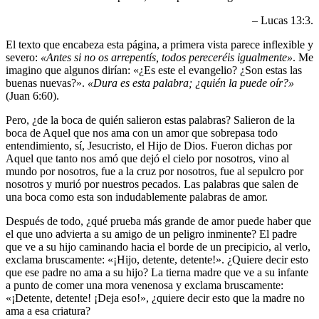
– Lucas 13:3.
El texto que encabeza esta página, a primera vista parece inflexible y
severo:
«Antes si no os arrepentís, todos pereceréis igualmente»
. Me
imagino que algunos dirían: «¿Es este el evangelio? ¿Son estas las
buenas nuevas?».
«Dura es esta palabra; ¿quién la puede oír?»
(Juan 6:60).
Pero, ¿de la boca de quién salieron estas palabras? Salieron de la
boca de Aquel que nos ama con un amor que sobrepasa todo
entendimiento, sí, Jesucristo, el Hijo de Dios. Fueron dichas por
Aquel que tanto nos amó que dejó el cielo por nosotros, vino al
mundo por nosotros, fue a la cruz por nosotros, fue al sepulcro por
nosotros y murió por nuestros pecados. Las palabras que salen de
una boca como esta son indudablemente palabras de amor.
Después de todo, ¿qué prueba más grande de amor puede haber que
el que uno advierta a su amigo de un peligro inminente? El padre
que ve a su hijo caminando hacia el borde de un precipicio, al verlo,
exclama bruscamente: «¡Hijo, detente, detente!». ¿Quiere decir esto
que ese padre no ama a su hijo? La tierna madre que ve a su infante
a punto de comer una mora venenosa y exclama bruscamente:
«¡Detente, detente! ¡Deja eso!», ¿quiere decir esto que la madre no
ama a esa criatura?