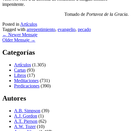
impenitente.
Tomado de
Portavoz de la Gracia
.
Posted in
Artículos
Tagged with
arrepentimiento
,
evangelio
,
pecado
←
Newer Mensaje
Older Mensaje
→
Categorías
Artículos
(1.305)
Cartas
(93)
Libros
(17)
Meditaciones
(731)
Predicaciones
(390)
Autores
A.B. Simpson
(39)
A.J. Gordon
(1)
A.T. Pierson
(62)
A.W. Tozer
(10)