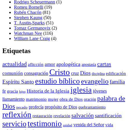
Rodrigo Scheuermann
(1)
Romeu Bornelli
(19)
Rubén Chacón
(81)
Stephen Kaung
(50)
T. Austin-Sparks
(51)
Tomaz Germanovix
(2)
Watchman Nee
(116)
William Lane Craig
(4)
Etiquetas
actualidad
cartas
apologética
amor
aflicción
apostasía
Cristo
Dios
comunión
consagración
cruz
edificación
disciplina
estudio bíblico
evangelio
Espíritu Santo
familia
iglesia
Historia de la Iglesia
fe
jóvenes
gracia
hijos
palabra de
llamamiento
matrimonio
mujer
obra de Dios
oración
Dios
propósito de Dios
profecía
quebrantamiento
pecado
reflexión
salvación
santificación
restauración
revelación
testimonio
servicio
venida del Señor
vida
unidad