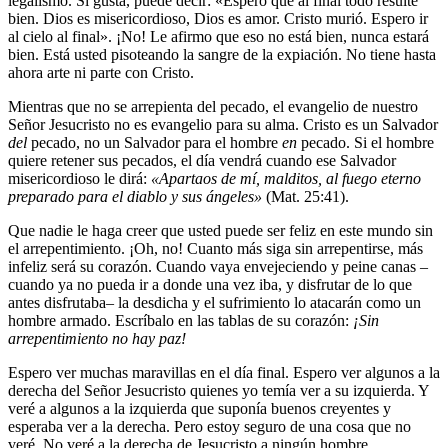
legalismo. Si gusta, puede decir: «Espero que al final todo resulte
bien. Dios es misericordioso, Dios es amor. Cristo murió. Espero ir
al cielo al final». ¡No! Le afirmo que eso no está bien, nunca estará
bien. Está usted pisoteando la sangre de la expiación. No tiene hasta
ahora arte ni parte con Cristo.
Mientras que no se arrepienta del pecado, el evangelio de nuestro
Señor Jesucristo no es evangelio para su alma. Cristo es un Salvador
del
pecado, no un Salvador para el hombre
en
pecado. Si el hombre
quiere retener sus pecados, el día vendrá cuando ese Salvador
misericordioso le dirá:
«Apartaos de mí, malditos, al fuego eterno
preparado para el diablo y sus ángeles»
(Mat. 25:41).
Que nadie le haga creer que usted puede ser feliz en este mundo sin
el arrepentimiento. ¡Oh, no! Cuanto más siga sin arrepentirse, más
infeliz será su corazón. Cuando vaya envejeciendo y peine canas –
cuando ya no pueda ir a donde una vez iba, y disfrutar de lo que
antes disfrutaba– la desdicha y el sufrimiento lo atacarán como un
hombre armado. Escríbalo en las tablas de su corazón:
¡Sin
arrepentimiento no hay paz!
Espero ver muchas maravillas en el día final. Espero ver algunos a la
derecha del Señor Jesucristo quienes yo temía ver a su izquierda. Y
veré a algunos a la izquierda que suponía buenos creyentes y
esperaba ver a la derecha. Pero estoy seguro de una cosa que no
veré. No veré a la derecha de Jesucristo a ningún hombre