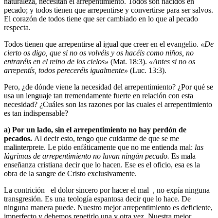
naturaleza, necesitan el arrepentimiento. Todos son nacidos en
pecado; y todos tienen que arrepentirse y convertirse para ser salvos.
El corazón de todos tiene que ser cambiado en lo que al pecado
respecta.
Todos tienen que arrepentirse al igual que creer en el evangelio.
«De
cierto os digo, que si no os volvéis y os hacéis como niños, no
entraréis en el reino de los cielos»
(Mat. 18:3).
«Antes si no os
arrepentís, todos pereceréis igualmente»
(Luc. 13:3).
Pero, ¿de dónde viene la necesidad del arrepentimiento? ¿Por qué se
usa un lenguaje tan tremendamente fuerte en relación con esta
necesidad? ¿Cuáles son las razones por las cuales el arrepentimiento
es tan indispensable?
a) Por un lado, sin el arrepentimiento no hay perdón de
pecados.
Al decir esto, tengo que cuidarme de que se me
malinterprete. Le pido enfáticamente que no me entienda mal:
las
lágrimas de arrepentimiento no lavan ningún pecado.
Es mala
enseñanza cristiana decir que lo hacen. Ese es el oficio, esa es la
obra de la sangre de Cristo exclusivamente.
La contrición –el dolor sincero por hacer el mal–, no expía ninguna
transgresión. Es una teología espantosa decir que lo hace. De
ninguna manera puede. Nuestro mejor arrepentimiento es deficiente,
imperfecto y debemos repetirlo una y otra vez. Nuestra mejor