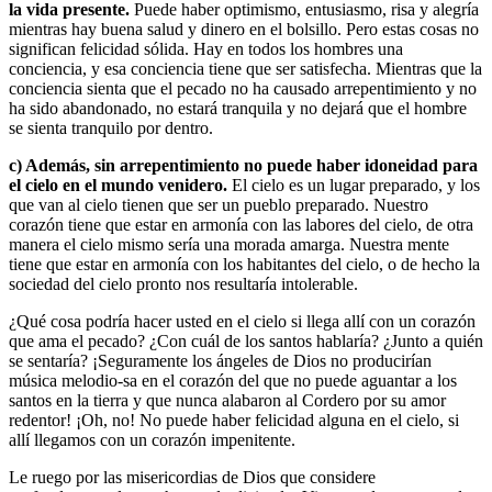
la vida presente.
Puede haber optimismo, entusiasmo, risa y alegría
mientras hay buena salud y dinero en el bolsillo. Pero estas cosas no
significan felicidad sólida. Hay en todos los hombres una
conciencia, y esa conciencia tiene que ser satisfecha. Mientras que la
conciencia sienta que el pecado no ha causado arrepentimiento y no
ha sido abandonado, no estará tranquila y no dejará que el hombre
se sienta tranquilo por dentro.
c) Además, sin arrepentimiento no puede haber idoneidad para
el cielo en el mundo venidero.
El cielo es un lugar preparado, y los
que van al cielo tienen que ser un pueblo preparado. Nuestro
corazón tiene que estar en armonía con las labores del cielo, de otra
manera el cielo mismo sería una morada amarga. Nuestra mente
tiene que estar en armonía con los habitantes del cielo, o de hecho la
sociedad del cielo pronto nos resultaría intolerable.
¿Qué cosa podría hacer usted en el cielo si llega allí con un corazón
que ama el pecado? ¿Con cuál de los santos hablaría? ¿Junto a quién
se sentaría? ¡Seguramente los ángeles de Dios no producirían
música melodio-sa en el corazón del que no puede aguantar a los
santos en la tierra y que nunca alabaron al Cordero por su amor
redentor! ¡Oh, no! No puede haber felicidad alguna en el cielo, si
allí llegamos con un corazón impenitente.
Le ruego por las misericordias de Dios que considere