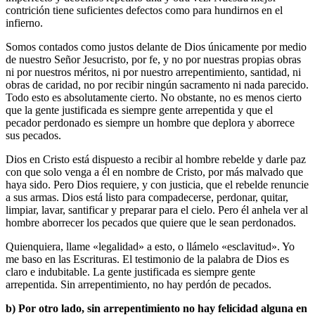
contrición tiene suficientes defectos como para hundirnos en el
infierno.
Somos contados como justos delante de Dios únicamente por medio
de nuestro Señor Jesucristo, por fe, y no por nuestras propias obras
ni por nuestros méritos, ni por nuestro arrepentimiento, santidad, ni
obras de caridad, no por recibir ningún sacramento ni nada parecido.
Todo esto es absolutamente cierto. No obstante, no es menos cierto
que la gente justificada es siempre gente arrepentida y que el
pecador perdonado es siempre un hombre que deplora y aborrece
sus pecados.
Dios en Cristo está dispuesto a recibir al hombre rebelde y darle paz
con que solo venga a él en nombre de Cristo, por más malvado que
haya sido. Pero Dios requiere, y con justicia, que el rebelde renuncie
a sus armas. Dios está listo para compadecerse, perdonar, quitar,
limpiar, lavar, santificar y preparar para el cielo. Pero él anhela ver al
hombre aborrecer los pecados que quiere que le sean perdonados.
Quienquiera, llame «legalidad» a esto, o llámelo «esclavitud». Yo
me baso en las Escrituras. El testimonio de la palabra de Dios es
claro e indubitable. La gente justificada es siempre gente
arrepentida. Sin arrepentimiento, no hay perdón de pecados.
b) Por otro lado, sin arrepentimiento no hay felicidad alguna en