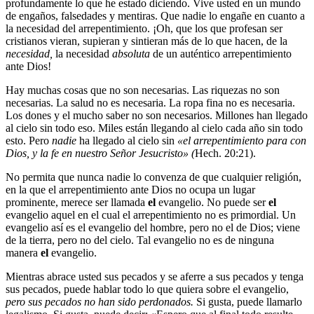
profundamente lo que he estado diciendo. Vive usted en un mundo
de engaños, falsedades y mentiras. Que nadie lo engañe en cuanto a
la necesidad del arrepentimiento. ¡Oh, que los que profesan ser
cristianos vieran, supieran y sintieran más de lo que hacen, de la
necesidad,
la necesidad
absoluta
de un auténtico arrepentimiento
ante Dios!
Hay muchas cosas que no son necesarias. Las riquezas no son
necesarias. La salud no es necesaria. La ropa fina no es necesaria.
Los dones y el mucho saber no son necesarios. Millones han llegado
al cielo sin todo eso. Miles están llegando al cielo cada año sin todo
esto. Pero
nadie
ha llegado al cielo sin
«el arrepentimiento para con
Dios, y la fe en nuestro Señor Jesucristo» (
Hech. 20:21).
No permita que nunca nadie lo convenza de que cualquier religión,
en la que el arrepentimiento ante Dios no ocupa un lugar
prominente, merece ser llamada
el
evangelio. No puede ser
el
evangelio aquel en el cual el arrepentimiento no es primordial. Un
evangelio así es el evangelio del hombre, pero no el de Dios; viene
de la tierra, pero no del cielo. Tal evangelio no es de ninguna
manera
el
evangelio.
Mientras abrace usted sus pecados y se aferre a sus pecados y tenga
sus pecados, puede hablar todo lo que quiera sobre el evangelio,
pero sus pecados no han sido perdonados.
Si gusta, puede llamarlo