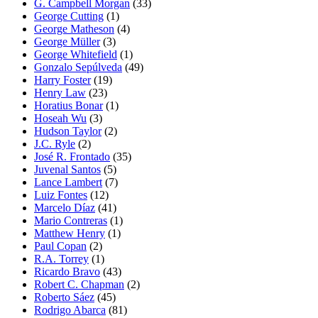
G. Campbell Morgan
(33)
George Cutting
(1)
George Matheson
(4)
George Müller
(3)
George Whitefield
(1)
Gonzalo Sepúlveda
(49)
Harry Foster
(19)
Henry Law
(23)
Horatius Bonar
(1)
Hoseah Wu
(3)
Hudson Taylor
(2)
J.C. Ryle
(2)
José R. Frontado
(35)
Juvenal Santos
(5)
Lance Lambert
(7)
Luiz Fontes
(12)
Marcelo Díaz
(41)
Mario Contreras
(1)
Matthew Henry
(1)
Paul Copan
(2)
R.A. Torrey
(1)
Ricardo Bravo
(43)
Robert C. Chapman
(2)
Roberto Sáez
(45)
Rodrigo Abarca
(81)