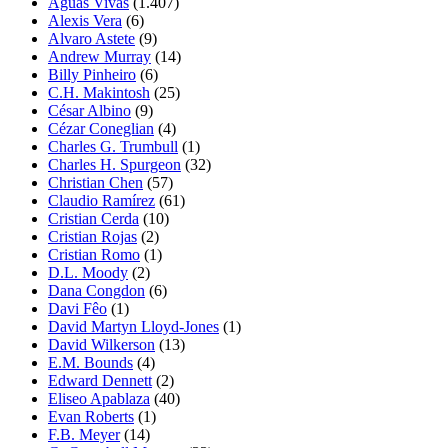
Aguas Vivas
(1.407)
Alexis Vera
(6)
Alvaro Astete
(9)
Andrew Murray
(14)
Billy Pinheiro
(6)
C.H. Makintosh
(25)
César Albino
(9)
Cézar Coneglian
(4)
Charles G. Trumbull
(1)
Charles H. Spurgeon
(32)
Christian Chen
(57)
Claudio Ramírez
(61)
Cristian Cerda
(10)
Cristian Rojas
(2)
Cristian Romo
(1)
D.L. Moody
(2)
Dana Congdon
(6)
Davi Fêo
(1)
David Martyn Lloyd-Jones
(1)
David Wilkerson
(13)
E.M. Bounds
(4)
Edward Dennett
(2)
Eliseo Apablaza
(40)
Evan Roberts
(1)
F.B. Meyer
(14)