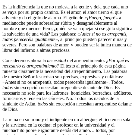
Es la indiferencia la que no molesta a la gente y deja que cada uno
se vaya por su propio camino. Es el amor, el amor tierno el que
advierte y da el grito de alarma. El grito de
«¡Fuego, fuego!»
a
medianoche puede sobresaltar súbita y desagradablemente al
hombre que duerme. Pero, ¿quién se va a quejar si ese grito significa
la salvación de una vida? Las palabras:
«Antes si no os arrepentís,
todos pereceréis igualmente»
, al principio pueden parecer duras y
severas. Pero son palabras de amor, y pueden ser la única manera de
librar del infierno a almas preciosas.
Consideremos ahora la
necesidad
del arrepentimiento:
¿Por qué es
necesario el arrepentimiento?
El texto al principio de esta página
muestra claramente la necesidad del arrepentimiento. Las palabras
de nuestro Señor Jesucristo son precisas, expresivas y enfáticas:
«Antes si no os arrepentís, todos pereceréis igualmente». Todos,
todos
sin excepción necesitan arrepentirse delante de Dios. Es
necesario no solo para los ladrones, homicidas, borrachos, adúlteros,
fornicarios y reos en las cárceles. No. Todos los nacidos de la
simiente de Adán,
todos
sin excepción necesitan arrepentirse delante
de Dios.
La reina en su trono y el indigente en un albergue; el rico en su sala
y la sirvienta en la cocina; el profesor en la universidad y el
muchachito pobre e ignorante detrás del arado… todos, por