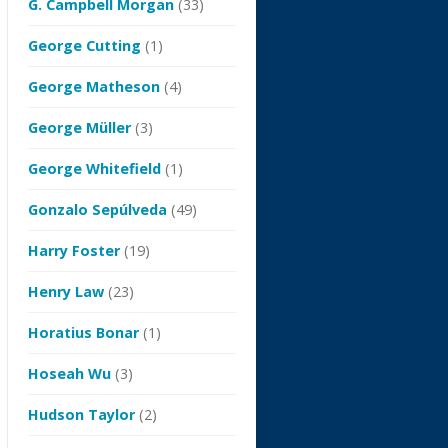
G. Campbell Morgan
(33)
George Cutting
(1)
George Matheson
(4)
George Müller
(3)
George Whitefield
(1)
Gonzalo Sepúlveda
(49)
Harry Foster
(19)
Henry Law
(23)
Horatius Bonar
(1)
Hoseah Wu
(3)
Hudson Taylor
(2)