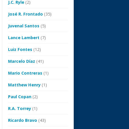
J.C. Ryle
(2)
José R. Frontado
(35)
Juvenal Santos
(5)
Lance Lambert
(7)
Luiz Fontes
(12)
Marcelo Díaz
(41)
Mario Contreras
(1)
Matthew Henry
(1)
Paul Copan
(2)
R.A. Torrey
(1)
Ricardo Bravo
(43)