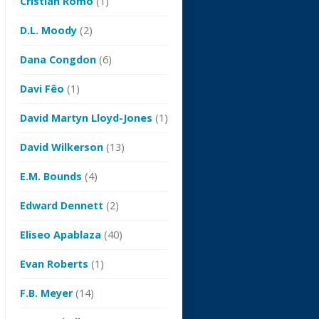
Cristian Romo
(1)
D.L. Moody
(2)
Dana Congdon
(6)
Davi Fêo
(1)
David Martyn Lloyd-Jones
(1)
David Wilkerson
(13)
E.M. Bounds
(4)
Edward Dennett
(2)
Eliseo Apablaza
(40)
Evan Roberts
(1)
F.B. Meyer
(14)