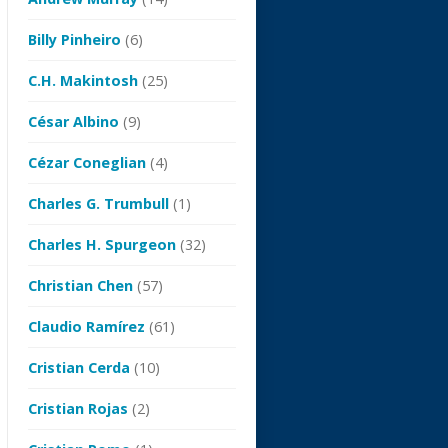
Billy Pinheiro
(6)
C.H. Makintosh
(25)
César Albino
(9)
Cézar Coneglian
(4)
Charles G. Trumbull
(1)
Charles H. Spurgeon
(32)
Christian Chen
(57)
Claudio Ramírez
(61)
Cristian Cerda
(10)
Cristian Rojas
(2)