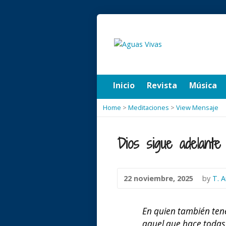
Inicio
Revista
Música
Home
>
Meditaciones
>
View Mensaje
Dios sigue adelante
22 noviembre, 2025
by
T. A
En quien también ten
aquel que hace todas 