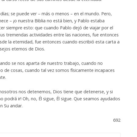
s días; se puede ver – más o menos – en el mundo. Pero,
nece – ¡o nuestra Biblia no está bien, y Pablo estaba
er siempre esto: que cuando Pablo dejó de viajar por el
sus tremendas actividades entre las naciones, fue entonces
de la eternidad, fue entonces cuando escribió esta carta a
nsejos eternos de Dios.
uando se nos aparta de nuestro trabajo, cuando no
o de cosas, cuando tal vez somos físicamente incapaces
te.
osotros nos detenemos, Dios tiene que detenerse, y si
o podrá ir! Oh, no, Él sigue, Él sigue. Que seamos ayudados
en Su andar.
692