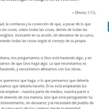
–
Efesios 1:11).
d, la confianza y la convicción de que, a pesar de lo que
 las cosas, sobre todas las cosas, detrás de todas las
esignios. Incesante en su acción, sin desviarse de su curso,
brando todas las cosas según el consejo de su propia
fuera, nos preguntamos si Dios está haciendo algo, y en
atamos de que Dios haga algo. Lo que necesitamos es
haciendo, y necesitamos alinearnos con Sus obras.
 que queremos que haga, o lo que pensamos que debería
nsamos que debería hacerlo; Él no está empleando los
a emplear – nuestra parte de medios, nuestra parte o
sté viniendo de esa manera, sino que está persiguiendo Su
sistentemente, sin desviarse; y la necesidad del pueblo de
 al curso recto de Sus caminos desde la eternidad.