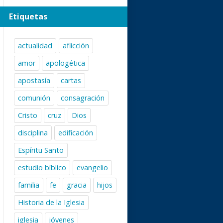
Etiquetas
actualidad
aflicción
amor
apologética
apostasía
cartas
comunión
consagración
Cristo
cruz
Dios
disciplina
edificación
Espíritu Santo
estudio bíblico
evangelio
familia
fe
gracia
hijos
Historia de la Iglesia
iglesia
jóvenes