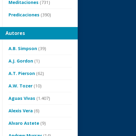
Meditaciones
(731)
Predicaciones
(390)
Autores
A.B. Simpson
(39)
A.J. Gordon
(1)
A.T. Pierson
(62)
A.W. Tozer
(10)
Aguas Vivas
(1.407)
Alexis Vera
(6)
Alvaro Astete
(9)
Andrew Murray
(14)