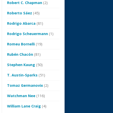
Robert C. Chapman
(2)
Roberto Sáez
(45)
Rodrigo Abarca
(81)
Rodrigo Scheuermann
(1)
Romeu Bornelli
(19)
Rubén Chacón
(81)
Stephen Kaung
(50)
T. Austin-Sparks
(51)
Tomaz Germanovix
(2)
Watchman Nee
(116)
William Lane Craig
(4)