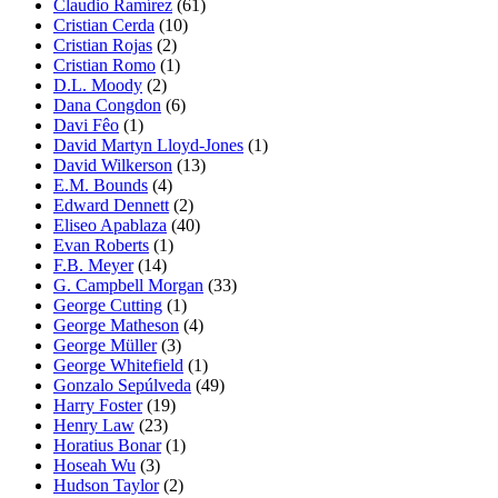
Claudio Ramírez
(61)
Cristian Cerda
(10)
Cristian Rojas
(2)
Cristian Romo
(1)
D.L. Moody
(2)
Dana Congdon
(6)
Davi Fêo
(1)
David Martyn Lloyd-Jones
(1)
David Wilkerson
(13)
E.M. Bounds
(4)
Edward Dennett
(2)
Eliseo Apablaza
(40)
Evan Roberts
(1)
F.B. Meyer
(14)
G. Campbell Morgan
(33)
George Cutting
(1)
George Matheson
(4)
George Müller
(3)
George Whitefield
(1)
Gonzalo Sepúlveda
(49)
Harry Foster
(19)
Henry Law
(23)
Horatius Bonar
(1)
Hoseah Wu
(3)
Hudson Taylor
(2)