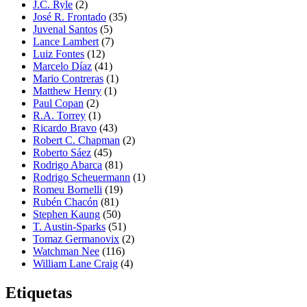
J.C. Ryle
(2)
José R. Frontado
(35)
Juvenal Santos
(5)
Lance Lambert
(7)
Luiz Fontes
(12)
Marcelo Díaz
(41)
Mario Contreras
(1)
Matthew Henry
(1)
Paul Copan
(2)
R.A. Torrey
(1)
Ricardo Bravo
(43)
Robert C. Chapman
(2)
Roberto Sáez
(45)
Rodrigo Abarca
(81)
Rodrigo Scheuermann
(1)
Romeu Bornelli
(19)
Rubén Chacón
(81)
Stephen Kaung
(50)
T. Austin-Sparks
(51)
Tomaz Germanovix
(2)
Watchman Nee
(116)
William Lane Craig
(4)
Etiquetas