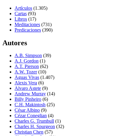
Artículos
(1.305)
Cartas
(93)
Libros
(17)
Meditaciones
(731)
Predicaciones
(390)
Autores
A.B. Simpson
(39)
A.J. Gordon
(1)
A.T. Pierson
(62)
A.W. Tozer
(10)
Aguas Vivas
(1.407)
Alexis Vera
(6)
Alvaro Astete
(9)
Andrew Murray
(14)
Billy Pinheiro
(6)
C.H. Makintosh
(25)
César Albino
(9)
Cézar Coneglian
(4)
Charles G. Trumbull
(1)
Charles H. Spurgeon
(32)
Christian Chen
(57)