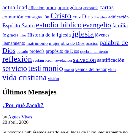
actualidad
cartas
apologética
amor
aflicción
apostasía
Cristo
Dios
comunión
consagración
cruz
edificación
disciplina
estudio bíblico
evangelio
Espíritu Santo
familia
iglesia
Historia de la Iglesia
fe
jóvenes
gracia
hijos
palabra de
llamamiento
matrimonio
mujer
obra de Dios
oración
Dios
propósito de Dios
profecía
quebrantamiento
pecado
reflexión
salvación
santificación
restauración
revelación
testimonio
servicio
venida del Señor
vida
unidad
vida cristiana
visión
Últimos Mensajes
¿Por qué Jacob?
by
Aguas Vivas
20 abril, 2026
Si nosotros hubiésemos estado en el lugar de Dios, seguramente no