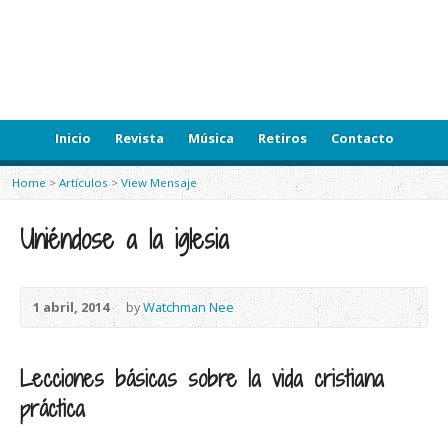
Inicio
Revista
Música
Retiros
Contacto
Home
>
Artículos
>
View Mensaje
Uniéndose a la iglesia
1 abril, 2014
by
Watchman Nee
Lecciones básicas sobre la vida cristiana
práctica