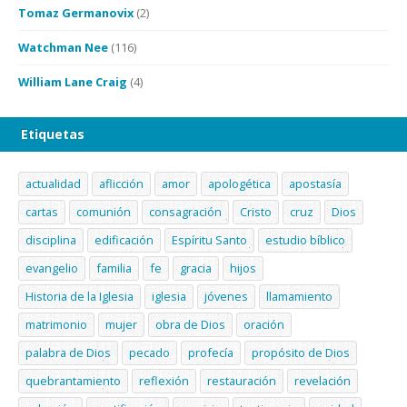
Tomaz Germanovix
(2)
Watchman Nee
(116)
William Lane Craig
(4)
Etiquetas
actualidad
aflicción
amor
apologética
apostasía
cartas
comunión
consagración
Cristo
cruz
Dios
disciplina
edificación
Espíritu Santo
estudio bíblico
evangelio
familia
fe
gracia
hijos
Historia de la Iglesia
iglesia
jóvenes
llamamiento
matrimonio
mujer
obra de Dios
oración
palabra de Dios
pecado
profecía
propósito de Dios
quebrantamiento
reflexión
restauración
revelación