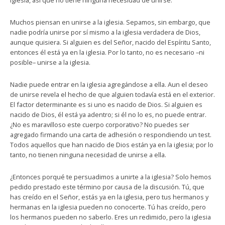
iglesia, así que no tiene ninguna necesidad de unirse.
Muchos piensan en unirse a la iglesia. Sepamos, sin embargo, que
nadie podría unirse por sí mismo a la iglesia verdadera de Dios,
aunque quisiera. Si alguien es del Señor, nacido del Espíritu Santo,
entonces él está ya en la iglesia. Por lo tanto, no es necesario –ni
posible– unirse a la iglesia.
Nadie puede entrar en la iglesia agregándose a ella. Aun el deseo
de unirse revela el hecho de que alguien todavía está en el exterior.
El factor determinante es si uno es nacido de Dios. Si alguien es
nacido de Dios, él está ya adentro; si él no lo es, no puede entrar.
¿No es maravilloso este cuerpo corporativo? No puedes ser
agregado firmando una carta de adhesión o respondiendo un test.
Todos aquellos que han nacido de Dios están ya en la iglesia; por lo
tanto, no tienen ninguna necesidad de unirse a ella.
¿Entonces porqué te persuadimos a unirte a la iglesia? Solo hemos
pedido prestado este término por causa de la discusión. Tú, que
has creído en el Señor, estás ya en la iglesia, pero tus hermanos y
hermanas en la iglesia pueden no conocerte. Tú has creído, pero
los hermanos pueden no saberlo. Eres un redimido, pero la iglesia