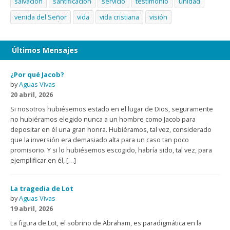
salvación
santificación
servicio
testimonio
unidad
venida del Señor
vida
vida cristiana
visión
Últimos Mensajes
¿Por qué Jacob?
by
Aguas Vivas
20 abril, 2026
Si nosotros hubiésemos estado en el lugar de Dios, seguramente
no hubiéramos elegido nunca a un hombre como Jacob para
depositar en él una gran honra. Hubiéramos, tal vez, considerado
que la inversión era demasiado alta para un caso tan poco
promisorio. Y si lo hubiésemos escogido, habría sido, tal vez, para
ejemplificar en él, […]
La tragedia de Lot
by
Aguas Vivas
19 abril, 2026
La figura de Lot, el sobrino de Abraham, es paradigmática en la