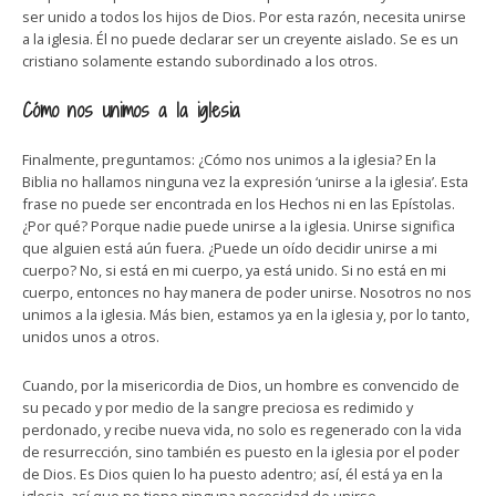
ser unido a todos los hijos de Dios. Por esta razón, necesita unirse
a la iglesia. Él no puede declarar ser un creyente aislado. Se es un
cristiano solamente estando subordinado a los otros.
Cómo nos unimos a la iglesia
Finalmente, preguntamos: ¿Cómo nos unimos a la iglesia? En la
Biblia no hallamos ninguna vez la expresión ‘unirse a la iglesia’. Esta
frase no puede ser encontrada en los Hechos ni en las Epístolas.
¿Por qué? Porque nadie puede unirse a la iglesia. Unirse significa
que alguien está aún fuera. ¿Puede un oído decidir unirse a mi
cuerpo? No, si está en mi cuerpo, ya está unido. Si no está en mi
cuerpo, entonces no hay manera de poder unirse. Nosotros no nos
unimos a la iglesia. Más bien, estamos ya en la iglesia y, por lo tanto,
unidos unos a otros.
Cuando, por la misericordia de Dios, un hombre es convencido de
su pecado y por medio de la sangre preciosa es redimido y
perdonado, y recibe nueva vida, no solo es regenerado con la vida
de resurrección, sino también es puesto en la iglesia por el poder
de Dios. Es Dios quien lo ha puesto adentro; así, él está ya en la