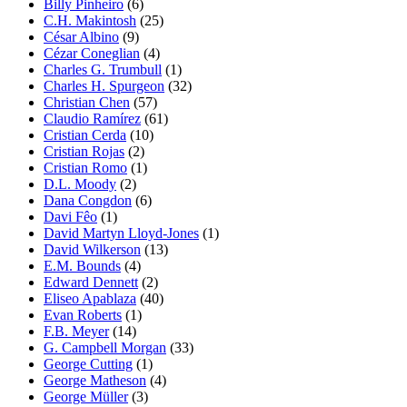
Billy Pinheiro
(6)
C.H. Makintosh
(25)
César Albino
(9)
Cézar Coneglian
(4)
Charles G. Trumbull
(1)
Charles H. Spurgeon
(32)
Christian Chen
(57)
Claudio Ramírez
(61)
Cristian Cerda
(10)
Cristian Rojas
(2)
Cristian Romo
(1)
D.L. Moody
(2)
Dana Congdon
(6)
Davi Fêo
(1)
David Martyn Lloyd-Jones
(1)
David Wilkerson
(13)
E.M. Bounds
(4)
Edward Dennett
(2)
Eliseo Apablaza
(40)
Evan Roberts
(1)
F.B. Meyer
(14)
G. Campbell Morgan
(33)
George Cutting
(1)
George Matheson
(4)
George Müller
(3)