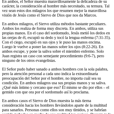
En ambos, el Señor muestra maravillosamente la delicadeza de su
carácter, la consideración al hombre más necesitado, su ternura. Tal
vez sean estos dos milagros los que resumen mejor la maravillosa
visión de Jesús como el Siervo de Dios que nos da Marcos.
En ambos milagros, el Siervo utiliza métodos bastante peculiares.
Ambos los realiza de forma muy discreta. En ambos, utiliza sus
propias manos. En el caso del sordomudo, Jesús metió los dedos en
las orejas de él, escupió su dedo y tocó la lengua enferma (7:31-35).
Con el ciego, escupió en sus ojos y le puso las manos encima.
Luego le vuelve a poner las manos sobre los ojos (8:22-26). En
ambos escupe, y pone la saliva sobre el miembro enfermo. Solo
Juan registra un caso con semejante procedimiento (9:6-7), pero
ninguno de los otros evangelistas.
El Señor pudo haber sanado a ambos hombres con la sola palabra,
pero la atención personal a cada uno indica la extraordinaria
preocupación del Señor por el hombre, no importa cuál sea su
condición. En ambos milagros usa sus propias manos y su saliva.
¿Qué más íntimo y cercano que eso? Él mismo se dio por ellos – el
gemido con que ora por el sordomudo así lo proclama.
En ambos casos el Siervo de Dios muestra la más tierna
consideración hacia los hombres llevándolos aparte de la multitud
para sanarlos. Personas como ellos son muy tímidos, y se habrían