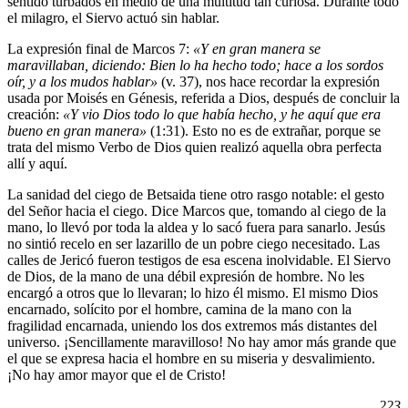
sentido turbados en medio de una multitud tan curiosa. Durante todo
el milagro, el Siervo actuó sin hablar.
La expresión final de Marcos 7:
«Y en gran manera se
maravillaban, diciendo: Bien lo ha hecho todo; hace a los sordos
oír, y a los mudos hablar»
(v. 37), nos hace recordar la expresión
usada por Moisés en Génesis, referida a Dios, después de concluir la
creación:
«Y vio Dios todo lo que había hecho, y he aquí que era
bueno en gran manera»
(1:31). Esto no es de extrañar, porque se
trata del mismo Verbo de Dios quien realizó aquella obra perfecta
allí y aquí.
La sanidad del ciego de Betsaida tiene otro rasgo notable: el gesto
del Señor hacia el ciego. Dice Marcos que, tomando al ciego de la
mano, lo llevó por toda la aldea y lo sacó fuera para sanarlo. Jesús
no sintió recelo en ser lazarillo de un pobre ciego necesitado. Las
calles de Jericó fueron testigos de esa escena inolvidable. El Siervo
de Dios, de la mano de una débil expresión de hombre. No les
encargó a otros que lo llevaran; lo hizo él mismo. El mismo Dios
encarnado, solícito por el hombre, camina de la mano con la
fragilidad encarnada, uniendo los dos extremos más distantes del
universo. ¡Sencillamente maravilloso! No hay amor más grande que
el que se expresa hacia el hombre en su miseria y desvalimiento.
¡No hay amor mayor que el de Cristo!
223