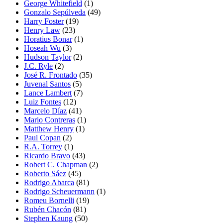
George Whitefield
(1)
Gonzalo Sepúlveda
(49)
Harry Foster
(19)
Henry Law
(23)
Horatius Bonar
(1)
Hoseah Wu
(3)
Hudson Taylor
(2)
J.C. Ryle
(2)
José R. Frontado
(35)
Juvenal Santos
(5)
Lance Lambert
(7)
Luiz Fontes
(12)
Marcelo Díaz
(41)
Mario Contreras
(1)
Matthew Henry
(1)
Paul Copan
(2)
R.A. Torrey
(1)
Ricardo Bravo
(43)
Robert C. Chapman
(2)
Roberto Sáez
(45)
Rodrigo Abarca
(81)
Rodrigo Scheuermann
(1)
Romeu Bornelli
(19)
Rubén Chacón
(81)
Stephen Kaung
(50)