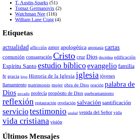
T. Austin-Sparks
(51)
Tomaz Germanovix
(2)
Watchman Nee
(116)
William Lane Craig
(4)
Etiquetas
actualidad
cartas
apologética
amor
aflicción
apostasía
Cristo
Dios
comunión
consagración
cruz
edificación
disciplina
estudio bíblico
evangelio
Espíritu Santo
familia
iglesia
Historia de la Iglesia
fe
jóvenes
gracia
hijos
palabra de
llamamiento
matrimonio
mujer
obra de Dios
oración
Dios
propósito de Dios
profecía
quebrantamiento
pecado
reflexión
salvación
santificación
restauración
revelación
testimonio
servicio
venida del Señor
vida
unidad
vida cristiana
visión
Últimos Mensajes