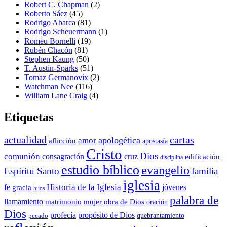
Robert C. Chapman
(2)
Roberto Sáez
(45)
Rodrigo Abarca
(81)
Rodrigo Scheuermann
(1)
Romeu Bornelli
(19)
Rubén Chacón
(81)
Stephen Kaung
(50)
T. Austin-Sparks
(51)
Tomaz Germanovix
(2)
Watchman Nee
(116)
William Lane Craig
(4)
Etiquetas
actualidad
cartas
apologética
amor
aflicción
apostasía
Cristo
Dios
comunión
consagración
cruz
edificación
disciplina
estudio bíblico
evangelio
Espíritu Santo
familia
iglesia
Historia de la Iglesia
fe
jóvenes
gracia
hijos
palabra de
llamamiento
matrimonio
mujer
obra de Dios
oración
Dios
propósito de Dios
profecía
quebrantamiento
pecado