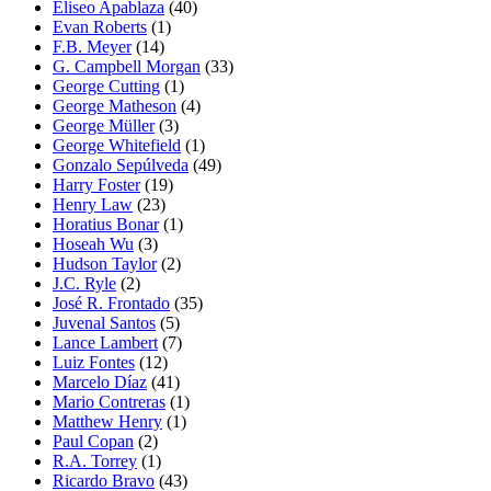
Eliseo Apablaza
(40)
Evan Roberts
(1)
F.B. Meyer
(14)
G. Campbell Morgan
(33)
George Cutting
(1)
George Matheson
(4)
George Müller
(3)
George Whitefield
(1)
Gonzalo Sepúlveda
(49)
Harry Foster
(19)
Henry Law
(23)
Horatius Bonar
(1)
Hoseah Wu
(3)
Hudson Taylor
(2)
J.C. Ryle
(2)
José R. Frontado
(35)
Juvenal Santos
(5)
Lance Lambert
(7)
Luiz Fontes
(12)
Marcelo Díaz
(41)
Mario Contreras
(1)
Matthew Henry
(1)
Paul Copan
(2)
R.A. Torrey
(1)
Ricardo Bravo
(43)