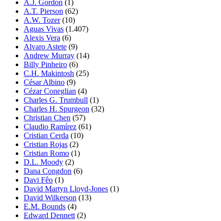
A.J. Gordon
(1)
A.T. Pierson
(62)
A.W. Tozer
(10)
Aguas Vivas
(1.407)
Alexis Vera
(6)
Alvaro Astete
(9)
Andrew Murray
(14)
Billy Pinheiro
(6)
C.H. Makintosh
(25)
César Albino
(9)
Cézar Coneglian
(4)
Charles G. Trumbull
(1)
Charles H. Spurgeon
(32)
Christian Chen
(57)
Claudio Ramírez
(61)
Cristian Cerda
(10)
Cristian Rojas
(2)
Cristian Romo
(1)
D.L. Moody
(2)
Dana Congdon
(6)
Davi Fêo
(1)
David Martyn Lloyd-Jones
(1)
David Wilkerson
(13)
E.M. Bounds
(4)
Edward Dennett
(2)