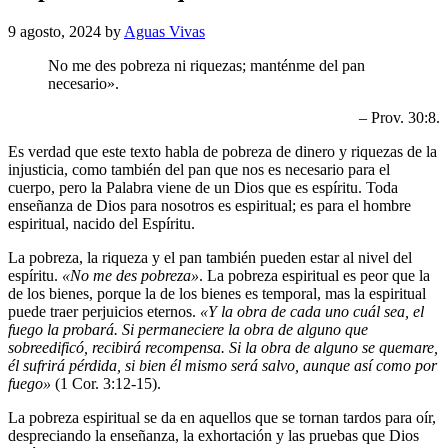
9 agosto, 2024
by
Aguas Vivas
No me des pobreza ni riquezas; manténme del pan
necesario».
– Prov. 30:8.
Es verdad que este texto habla de pobreza de dinero y riquezas de la
injusticia, como también del pan que nos es necesario para el
cuerpo, pero la Palabra viene de un Dios que es espíritu. Toda
enseñanza de Dios para nosotros es espiritual; es para el hombre
espiritual, nacido del Espíritu.
La pobreza, la riqueza y el pan también pueden estar al nivel del
espíritu.
«No me des pobreza»
. La pobreza espiritual es peor que la
de los bienes, porque la de los bienes es temporal, mas la espiritual
puede traer perjuicios eternos.
«Y la obra de cada uno cuál sea, el
fuego la probará. Si permaneciere la obra de alguno que
sobreedificó, recibirá recompensa. Si la obra de alguno se quemare,
él sufrirá pérdida, si bien él mismo será salvo, aunque así como por
fuego»
(1 Cor. 3:12-15).
La pobreza espiritual se da en aquellos que se tornan tardos para oír,
despreciando la enseñanza, la exhortación y las pruebas que Dios