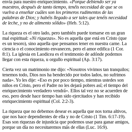
envía para nuestro enriquecimiento.
«Porque debiendo ser ya
maestros, después de tanto tiempo, tenéis necesidad de que se os
vuelva a enseñar cuáles son los primeros rudimentos de las
palabras de Dios; y habéis llegado a ser tales que tenéis necesidad
de leche, y no de alimento sólido»
(Heb. 5:12).
La riqueza es el otro lado, pero también puede tornarse en un gran
mal espiritual:
«Ni riquezas»
. No es aquella que está en Cristo (que
es un tesoro), sino aquella que pensamos tener en nuestra carne. La
ciencia o el conocimiento envanecen, pero el amor edifica (1 Cor.
8:1). La iglesia en Laodicea es el testimonio de adónde podemos
llegar con esta riqueza, u orgullo espiritual (Ap. 3:17).
Cierta vez un matrimonio me dijo: «Nosotros vivimos tan tranquilos;
tenemos todo, Dios nos ha bendecido por todos lados, no sufrimos
nada». Yo les dije: «Eso es por poco tiempo, mientras ustedes son
niños en Cristo, pero el Padre no les dejará pobres así; el tiempo del
enriquecimiento verdadero vendrá». Ellos tal vez no se acuerden de
eso, pero desde hace tiempo han sido ejercitados y han recibido
enriquecimiento espiritual (Col. 2:2-3).
La riqueza que no debemos desear es aquella que nos torna altivos,
que nos hace dependientes de ella y no de Cristo (1 Tim. 6:17-19).
Esas son riquezas de injusticia que podemos usar para ganar amigos,
porque un día no necesitaremos más de ellas (Luc. 16:9).