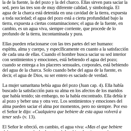
la de la fuente, la del pozo y la del charco. Ellas sirven para saciar la
sed, pero las tres son de muy diferente calidad, y simbología. El
agua de la charca está detenida en una cavidad de la tierra, expuesta
a toda suciedad; el agua del pozo está a cierta profundidad bajo la
tierra, expuesta a ciertas contaminaciones; el agua de la fuente, en
cambio, es un agua viva, siempre corriente, que procede de lo
profundo de la tierra, incontaminada y pura.
Ellas pueden relacionarse con las tres partes del ser humano:
espíritu, alma y cuerpo, y específicamente en cuanto a la satisfacción
de cada una de ellas. Cuando el hombre busca saciar su sed interior
con sentimientos y emociones, está bebiendo el agua del pozo;
cuando se entrega a los placeres sensuales, corporales, está bebiendo
del agua de la charca. Solo cuando bebe del agua de la fuente, es
decir, el agua de Dios, su ser entero es saciado de verdad.
La mujer samaritana bebía agua del pozo (Juan cap. 4). Ella había
buscado la satisfacción para su alma en los afectos de los maridos
que había tenido; sin embargo, no la había encontrado. Ella debía ir
al pozo y beber una y otra vez. Los sentimientos y emociones del
alma pueden saciar el alma por momentos, pero no siempre. Por eso
el Señor le dijo:
«Cualquiera que bebiere de esta agua volverá a
tener sed»
(v. 13).
El Señor le ofreció, en cambio, el agua viva:
«Mas el que bebiere