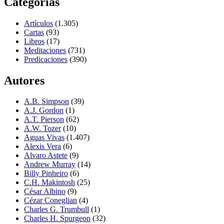
Categorías
Artículos
(1.305)
Cartas
(93)
Libros
(17)
Meditaciones
(731)
Predicaciones
(390)
Autores
A.B. Simpson
(39)
A.J. Gordon
(1)
A.T. Pierson
(62)
A.W. Tozer
(10)
Aguas Vivas
(1.407)
Alexis Vera
(6)
Alvaro Astete
(9)
Andrew Murray
(14)
Billy Pinheiro
(6)
C.H. Makintosh
(25)
César Albino
(9)
Cézar Coneglian
(4)
Charles G. Trumbull
(1)
Charles H. Spurgeon
(32)