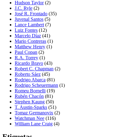
Hudson Taylor
(2)
J.C. Ryle
(2)
José R. Frontado
(35)
Juvenal Santos
(5)
Lance Lambert
(7)
Luiz Fontes
(12)
Marcelo Díaz
(41)
Mario Contreras
(1)
Matthew Henry
(1)
Paul Copan
(2)
R.A. Torrey
(1)
Ricardo Bravo
(43)
Robert C. Chapman
(2)
Roberto Sáez
(45)
Rodrigo Abarca
(81)
Rodrigo Scheuermann
(1)
Romeu Bornelli
(19)
Rubén Chacón
(81)
Stephen Kaung
(50)
T. Austin-Sparks
(51)
Tomaz Germanovix
(2)
Watchman Nee
(116)
William Lane Craig
(4)
Etiquetas