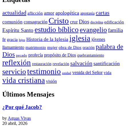
actualidad
cartas
apologética
amor
aflicción
apostasía
Cristo
Dios
comunión
consagración
cruz
edificación
disciplina
estudio bíblico
evangelio
Espíritu Santo
familia
iglesia
Historia de la Iglesia
fe
jóvenes
gracia
hijos
palabra de
llamamiento
matrimonio
mujer
obra de Dios
oración
Dios
propósito de Dios
profecía
quebrantamiento
pecado
reflexión
salvación
santificación
restauración
revelación
testimonio
servicio
venida del Señor
vida
unidad
vida cristiana
visión
Últimos Mensajes
¿Por qué Jacob?
by
Aguas Vivas
20 abril, 2026