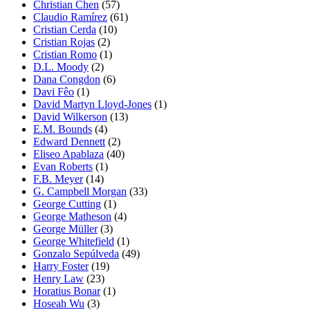
Christian Chen
(57)
Claudio Ramírez
(61)
Cristian Cerda
(10)
Cristian Rojas
(2)
Cristian Romo
(1)
D.L. Moody
(2)
Dana Congdon
(6)
Davi Fêo
(1)
David Martyn Lloyd-Jones
(1)
David Wilkerson
(13)
E.M. Bounds
(4)
Edward Dennett
(2)
Eliseo Apablaza
(40)
Evan Roberts
(1)
F.B. Meyer
(14)
G. Campbell Morgan
(33)
George Cutting
(1)
George Matheson
(4)
George Müller
(3)
George Whitefield
(1)
Gonzalo Sepúlveda
(49)
Harry Foster
(19)
Henry Law
(23)
Horatius Bonar
(1)
Hoseah Wu
(3)