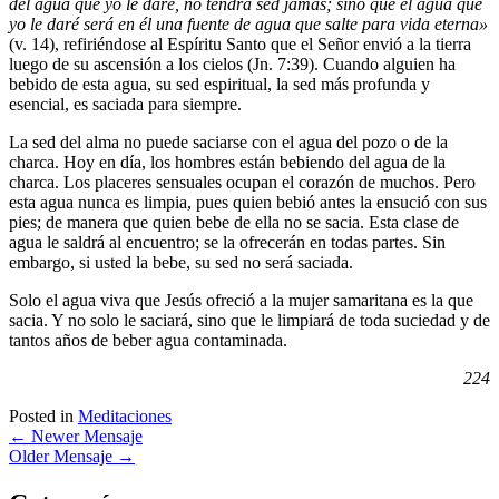
del agua que yo le daré, no tendrá sed jamás; sino que el agua que
yo le daré será en él una fuente de agua que salte para vida eterna»
(v. 14), refiriéndose al Espíritu Santo que el Señor envió a la tierra
luego de su ascensión a los cielos (Jn. 7:39). Cuando alguien ha
bebido de esta agua, su sed espiritual, la sed más profunda y
esencial, es saciada para siempre.
La sed del alma no puede saciarse con el agua del pozo o de la
charca. Hoy en día, los hombres están bebiendo del agua de la
charca. Los placeres sensuales ocupan el corazón de muchos. Pero
esta agua nunca es limpia, pues quien bebió antes la ensució con sus
pies; de manera que quien bebe de ella no se sacia. Esta clase de
agua le saldrá al encuentro; se la ofrecerán en todas partes. Sin
embargo, si usted la bebe, su sed no será saciada.
Solo el agua viva que Jesús ofreció a la mujer samaritana es la que
sacia. Y no solo le saciará, sino que le limpiará de toda suciedad y de
tantos años de beber agua contaminada.
224
Posted in
Meditaciones
←
Newer Mensaje
Older Mensaje
→