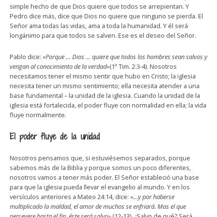
simple hecho de que Dios quiere que todos se arrepientan. Y
Pedro dice más, dice que Dios no quiere que ninguno se pierda. El
Señor ama todas las vidas, ama a toda la humanidad. Y él será
longánimo para que todos se salven. Ese es el deseo del Señor.
Pablo dice:
«Porque … Dios … quiere que todos los hombres sean salvos y
vengan al conocimiento de la verdad»
(1ª Tim. 2:3-4). Nosotros
necesitamos tener el mismo sentir que hubo en Cristo; la iglesia
necesita tener un mismo sentimiento; ella necesita atender a una
base fundamental – la unidad de la iglesia. Cuando la unidad de la
iglesia está fortalecida, el poder fluye con normalidad en ella; la vida
fluye normalmente.
El poder fluye de la unidad
Nosotros pensamos que, si estuviésemos separados, porque
sabemos más de la Biblia y porque somos un poco diferentes,
nosotros vamos a tener más poder. El Señor estableció una base
para que la iglesia pueda llevar el evangelio al mundo. Y en los
versículos anteriores a Mateo 24:14, dice:
«…y por haberse
multiplicado la maldad, el amor de muchos se enfriará. Mas el que
persevere hasta el fin, éste será salvo»
(12-13). ¿Salvo de qué? Será