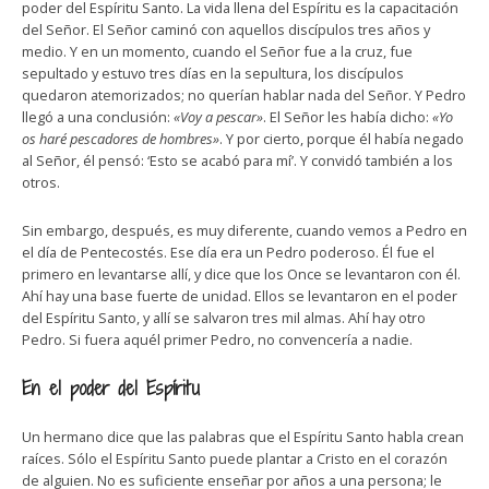
poder del Espíritu Santo. La vida llena del Espíritu es la capacitación
del Señor. El Señor caminó con aquellos discípulos tres años y
medio. Y en un momento, cuando el Señor fue a la cruz, fue
sepultado y estuvo tres días en la sepultura, los discípulos
quedaron atemorizados; no querían hablar nada del Señor. Y Pedro
llegó a una conclusión:
«Voy a pescar»
. El Señor les había dicho:
«Yo
os haré pescadores de hombres»
. Y por cierto, porque él había negado
al Señor, él pensó: ‘Esto se acabó para mí’. Y convidó también a los
otros.
Sin embargo, después, es muy diferente, cuando vemos a Pedro en
el día de Pentecostés. Ese día era un Pedro poderoso. Él fue el
primero en levantarse allí, y dice que los Once se levantaron con él.
Ahí hay una base fuerte de unidad. Ellos se levantaron en el poder
del Espíritu Santo, y allí se salvaron tres mil almas. Ahí hay otro
Pedro. Si fuera aquél primer Pedro, no convencería a nadie.
En el poder del Espíritu
Un hermano dice que las palabras que el Espíritu Santo habla crean
raíces. Sólo el Espíritu Santo puede plantar a Cristo en el corazón
de alguien. No es suficiente enseñar por años a una persona; le