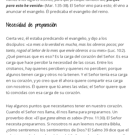
para esto he venido
»
(Mar. 1:35-38). El Señor vino para esto; él vino a
anunciar el evangelio. Él predicaba el evangelio del reino.
Necesidad de preparación
Cierta vez, él estaba predicando el evangelio, y dijo a los
discípulos:
«La mies a la verdad es mucha, mas los obreros pocos; por
tanto, rogad al Señor de la mies que envíe obreros a su mies»
(Luc. 10:2).
¿Qué piensas que es eso? Es la carga del corazón del Señor. Es esa
carga que hace percibir la necesidad de las cosas. Entre los
cristianos, hay quienes perciben y quienes no perciben; porque
algunos tienen carga y otros no la tienen. Y el Señor tenía esa carga
en su corazón, y yo creo que él ahora quiere compartir esa carga
con nosotros. Él quiere que tú ames las vidas; el Señor quiere que
tú coincidas con esa carga de su corazón.
Hay algunos puntos que necesitamos tener en nuestro corazón.
Cuando el Señor nos llama, él nos llama para prepararnos. Un
proverbio dice:
«El que gana almas es sabio»
(Prov. 11:30). El Señor
necesita prepararnos. Si nosotros ni aun leemos nuestra Biblia,
¿cómo sentiremos los sentimientos de Dios? El Salmo 39 dice que el