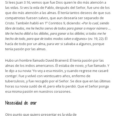
Si lees Juan 3:16, vemos que fue Dios quien le dio más atención a
las vidas. Si ves la vida de Pablo, después del Señor, fue uno de los
que dio más atención a las almas. Él tenía tantos deseos de que sus
compatriotas fuesen salvos, que aun desearía ser separado de
Cristo. También habló en 1ª Corintios 9, diciendo:
«Por lo cual, siendo
libre de todos, me he hecho siervo de todos para ganar a mayor número …
Me he hecho débil a los débiles, para ganar a los débiles; a todos me he
hecho de todo, para que de todos modos salve a algunos»
(vv. 19, 22). Él
hacía de todo por un alma, para ver si salvaba a algunos, porque
tenía pasión por las almas.
Hubo un hombre llamado David Brainerd. Él tenía pasión por las
almas de los indios americanos. Él estaba de novio, y fue llamado. Y
le dijo a su novia: ‘Yo voy a esa misión, y cuando regrese me casaré
contigo’. Fue y volvió con veinticuatro años, enfermo de
tuberculosis, y fue recogido por el Señor. Se dice que en las últimas
horas su novia cuidó de él, pero ella lo perdió. Que el Señor ponga
esa misma pasión en nuestros corazones.
Necesidad de orar
Otro punto que quiero presentar es la vida de