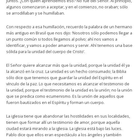
juntos. ¿Con quién aprendemos eso? No fue del Señor. Al principio,
algunos comenzaron a aceptar, y en el comienzo, no oraban; sólo
se arrodillaban y se humillaban.
Con respecto a esa humillación, recuerdo la palabra de un hermano
más antiguo en Brasil que nos dijo: ‘Nosotros sólo podemos llegar a
un punto común si todos llegamos al polvo; ahí nos vamos a
identificar, y vamos a poder amarnos y servir. Ahí tenemos una base
sólida para la unidad del cuerpo de Cristo’.
El Señor quiere alcanzar más que la unidad, porque la unidad él ya
la alcanzó en la cruz. La unidad es un hecho consumado; la Biblia
sólo dice que tenemos que guardar la unidad del Espíritu en el
vínculo de la paz. Lo que necesitamos es alcanzar el testimonio de
la unidad, porque el testimonio de la unidad es la unión; no la unión
que se predica como ecumenismo. Es la unión de aquellos que
fueron bautizados en el Espíritu y forman un cuerpo.
La iglesia tiene que abandonar las hostilidades en sus localidades,
tienen que formar allí un testimonio de amor, porque aquella
ciudad estará mirando a la iglesia. La iglesia está bajo las luces.
Pablo dice que ellos eran espectáculo a los ángeles y también