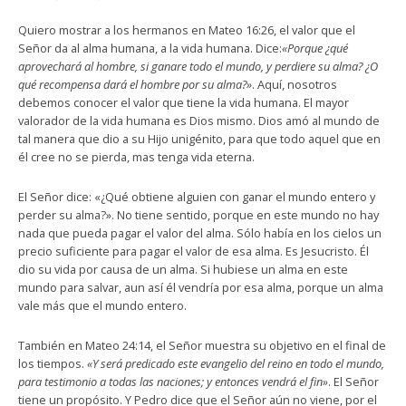
Quiero mostrar a los hermanos en Mateo 16:26, el valor que el
Señor da al alma humana, a la vida humana. Dice:
«Porque ¿qué
aprovechará al hombre, si ganare todo el mundo, y perdiere su alma? ¿O
qué recompensa dará el hombre por su alma?»
. Aquí, nosotros
debemos conocer el valor que tiene la vida humana. El mayor
valorador de la vida humana es Dios mismo. Dios amó al mundo de
tal manera que dio a su Hijo unigénito, para que todo aquel que en
él cree no se pierda, mas tenga vida eterna.
El Señor dice: «¿Qué obtiene alguien con ganar el mundo entero y
perder su alma?». No tiene sentido, porque en este mundo no hay
nada que pueda pagar el valor del alma. Sólo había en los cielos un
precio suficiente para pagar el valor de esa alma. Es Jesucristo. Él
dio su vida por causa de un alma. Si hubiese un alma en este
mundo para salvar, aun así él vendría por esa alma, porque un alma
vale más que el mundo entero.
También en Mateo 24:14, el Señor muestra su objetivo en el final de
los tiempos.
«Y será predicado este evangelio del reino en todo el mundo,
para testimonio a todas las naciones; y entonces vendrá el fin»
. El Señor
tiene un propósito. Y Pedro dice que el Señor aún no viene, por el