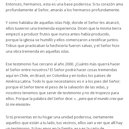
Entonces, hermanos, esta es una base poderosa. Si tu corazón ama
profundamente al Señor, amarás a los hermanos profundamente.
Y como hablaba de aquellas islas Fidji, donde el Señor les alcanzó,
ellos tuvieron una tremenda experiencia. Dicen que la misma tierra
empezó a producir frutos que nunca antes había producido,
porque la iglesia se humilló y ellos comenzaron a testificar juntos.
Tribus que practicaban la hechicería fueron salvas, y el Señor hizo
una obra tremenda en aquellas islas.
Ese testimonio fue cercano al año 2000. ¿Cuánto más querrá hacer
el Señor entre nosotros? El Señor podrá hacer cosas tremendas
aquí en Chile, en Brasil, en Colombia y en todos los países de
América Latina. Todo lo que necesitamos es ir a los pies del Señor;
porque el Señor tiene el peso de la salvación de las vidas, y
nosotros tenemos que servir de testimonio y no de tropiezo para
ellos. Porque la palabra del Señor dice:
«
…
para que el mundo crea que
tú me enviaste»
.
Si tú presentas en tu hogar una unidad poderosa, ciertamente
aquellos que están a tu lado, tus vecinos, ellos van a ver que allí hay
un testimonio. Si hay amor en la familia, esa es la carta de