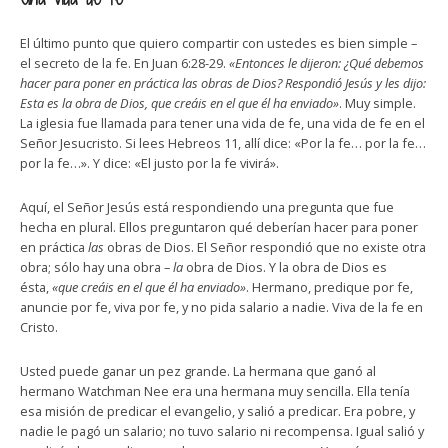
El último punto que quiero compartir con ustedes es bien simple –
el secreto de la fe. En Juan 6:28-29.
«Entonces le dijeron: ¿Qué debemos
hacer para poner en práctica las obras de Dios? Respondió Jesús y les dijo:
Esta es la obra de Dios, que creáis en el que él ha enviado»
. Muy simple.
La iglesia fue llamada para tener una vida de fe, una vida de fe en el
Señor Jesucristo. Si lees Hebreos 11, allí dice: «Por la fe… por la fe…
por la fe…». Y dice: «El justo por la fe vivirá».
Aquí, el Señor Jesús está respondiendo una pregunta que fue
hecha en plural. Ellos preguntaron qué deberían hacer para poner
en práctica
las
obras de Dios. El Señor respondió que no existe otra
obra; sólo hay una obra –
la
obra de Dios. Y la obra de Dios es
ésta,
«que creáis en el que él ha enviado»
. Hermano, predique por fe,
anuncie por fe, viva por fe, y no pida salario a nadie. Viva de la fe en
Cristo.
Usted puede ganar un pez grande. La hermana que ganó al
hermano Watchman Nee era una hermana muy sencilla. Ella tenía
esa misión de predicar el evangelio, y salió a predicar. Era pobre, y
nadie le pagó un salario; no tuvo salario ni recompensa. Igual salió y