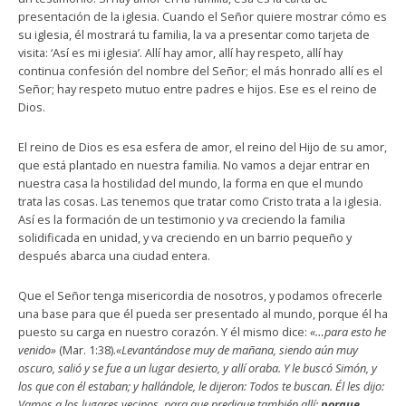
presentación de la iglesia. Cuando el Señor quiere mostrar cómo es
su iglesia, él mostrará tu familia, la va a presentar como tarjeta de
visita: ‘Así es mi iglesia’. Allí hay amor, allí hay respeto, allí hay
continua confesión del nombre del Señor; el más honrado allí es el
Señor; hay respeto mutuo entre padres e hijos. Ese es el reino de
Dios.
El reino de Dios es esa esfera de amor, el reino del Hijo de su amor,
que está plantado en nuestra familia. No vamos a dejar entrar en
nuestra casa la hostilidad del mundo, la forma en que el mundo
trata las cosas. Las tenemos que tratar como Cristo trata a la iglesia.
Así es la formación de un testimonio y va creciendo la familia
solidificada en unidad, y va creciendo en un barrio pequeño y
después abarca una ciudad entera.
Que el Señor tenga misericordia de nosotros, y podamos ofrecerle
una base para que él pueda ser presentado al mundo, porque él ha
puesto su carga en nuestro corazón. Y él mismo dice:
«…para esto he
venido»
(Mar. 1:38).
«Levantándose muy de mañana, siendo aún muy
oscuro, salió y se fue a un lugar desierto, y allí oraba. Y le buscó Simón, y
los que con él estaban; y hallándole, le dijeron: Todos te buscan. Él les dijo:
Vamos a los lugares vecinos, para que predique también allí;
porque