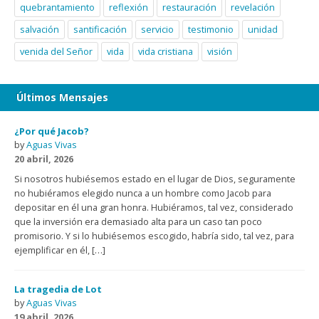
quebrantamiento
reflexión
restauración
revelación
salvación
santificación
servicio
testimonio
unidad
venida del Señor
vida
vida cristiana
visión
Últimos Mensajes
¿Por qué Jacob?
by
Aguas Vivas
20 abril, 2026
Si nosotros hubiésemos estado en el lugar de Dios, seguramente
no hubiéramos elegido nunca a un hombre como Jacob para
depositar en él una gran honra. Hubiéramos, tal vez, considerado
que la inversión era demasiado alta para un caso tan poco
promisorio. Y si lo hubiésemos escogido, habría sido, tal vez, para
ejemplificar en él, […]
La tragedia de Lot
by
Aguas Vivas
19 abril, 2026