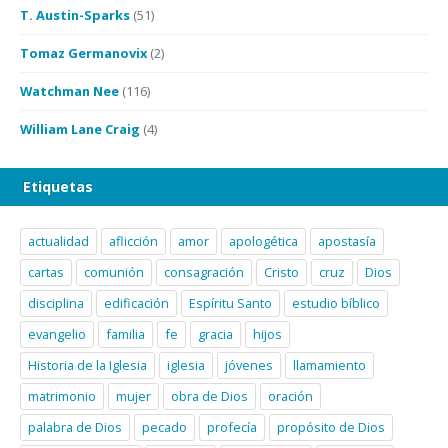
T. Austin-Sparks
(51)
Tomaz Germanovix
(2)
Watchman Nee
(116)
William Lane Craig
(4)
Etiquetas
actualidad
aflicción
amor
apologética
apostasía
cartas
comunión
consagración
Cristo
cruz
Dios
disciplina
edificación
Espíritu Santo
estudio bíblico
evangelio
familia
fe
gracia
hijos
Historia de la Iglesia
iglesia
jóvenes
llamamiento
matrimonio
mujer
obra de Dios
oración
palabra de Dios
pecado
profecía
propósito de Dios