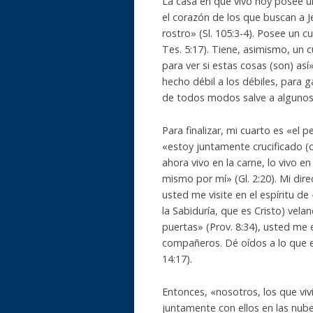
La casa en que vivo hoy posee u
el corazón de los que buscan a 
rostro» (Sl. 105:3-4). Posee un 
Tes. 5:17). Tiene, asimismo, un c
para ver si estas cosas (son) as
hecho débil a los débiles, para 
de todos modos salve a algunos» 
Para finalizar, mi cuarto es «el 
«estoy juntamente crucificado (co
ahora vivo en la carne, lo vivo en
mismo por mí» (Gl. 2:20). Mi dire
usted me visite en el espíritu d
la Sabiduría, que es Cristo) vel
puertas» (Prov. 8:34), usted me 
compañeros. Dé oídos a lo que el
14:17).
Entonces, «nosotros, los que v
juntamente con ellos en las nubes