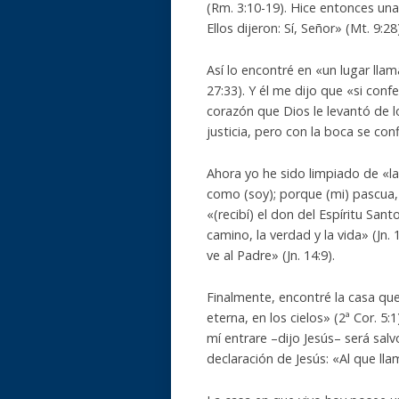
(Rm. 3:10-19). Hice entonces una
Ellos dijeron: Sí, Señor» (Mt. 9:28)
Así lo encontré en «un lugar llam
27:33). Y él me dijo que «si conf
corazón que Dios le levantó de l
justicia, pero con la boca se con
Ahora yo he sido limpiado de «la
como (soy); porque (mi) pascua, q
«(recibí) el don del Espíritu San
camino, la verdad y la vida» (Jn.
ve al Padre» (Jn. 14:9).
Finalmente, encontré la casa q
eterna, en los cielos» (2ª Cor. 5
mí entrare –dijo Jesús– será sal
declaración de Jesús: «Al que llam