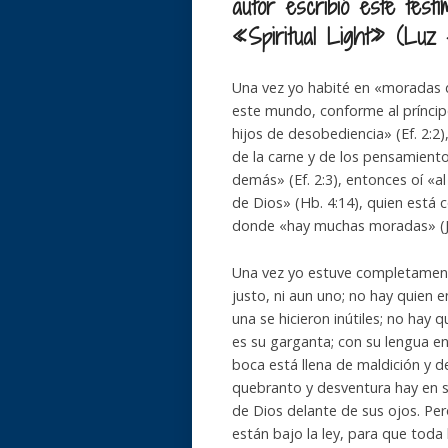
autor escribió este testi
«Spiritual Light» (Luz es
Una vez yo habité en «moradas d
este mundo, conforme al príncipe
hijos de desobediencia» (Ef. 2:2)
de la carne y de los pensamientos
demás» (Ef. 2:3), entonces oí «a
de Dios» (Hb. 4:14), quien está
donde «hay muchas moradas» (Jn
Una vez yo estuve completamen
justo, ni aun uno; no hay quien 
una se hicieron inútiles; no hay 
es su garganta; con su lengua e
boca está llena de maldición y 
quebranto y desventura hay en 
de Dios delante de sus ojos. Per
están bajo la ley, para que toda