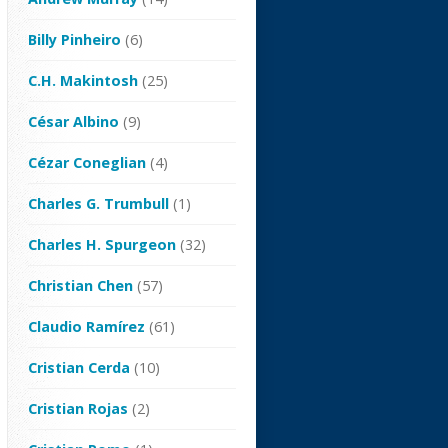
Billy Pinheiro
(6)
C.H. Makintosh
(25)
César Albino
(9)
Cézar Coneglian
(4)
Charles G. Trumbull
(1)
Charles H. Spurgeon
(32)
Christian Chen
(57)
Claudio Ramírez
(61)
Cristian Cerda
(10)
Cristian Rojas
(2)