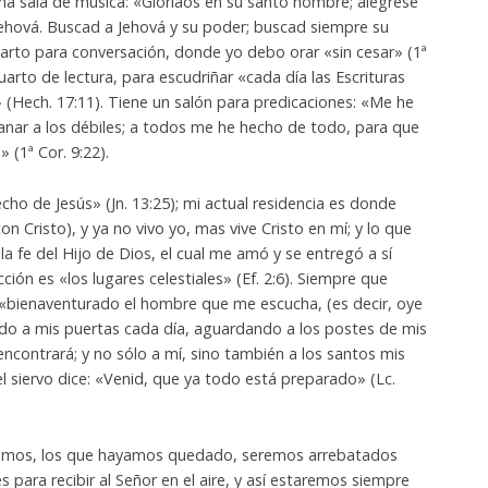
na sala de música: «Gloriaos en su santo nombre; alégrese
Jehová. Buscad a Jehová y su poder; buscad siempre su
cuarto para conversación, donde yo debo orar «sin cesar» (1ª
uarto de lectura, para escudriñar «cada día las Escrituras
í» (Hech. 17:11). Tiene un salón para predicaciones: «Me he
ganar a los débiles; a todos me he hecho de todo, para que
(1ª Cor. 9:22).
pecho de Jesús» (Jn. 13:25); mi actual residencia es donde
n Cristo), y ya no vivo yo, mas vive Cristo en mí; y lo que
 la fe del Hijo de Dios, el cual me amó y se entregó a sí
cción es «los lugares celestiales» (Ef. 2:6). Siempre que
e «bienaventurado el hombre que me escucha, (es decir, oye
ando a mis puertas cada día, aguardando a los postes de mis
encontrará; y no sólo a mí, sino también a los santos mis
 siervo dice: «Venid, que ya todo está preparado» (Lc.
ivimos, los que hayamos quedado, seremos arrebatados
 para recibir al Señor en el aire, y así estaremos siempre