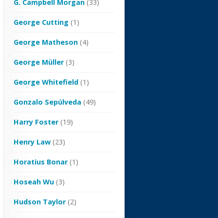
G. Campbell Morgan
(33)
George Cutting
(1)
George Matheson
(4)
George Müller
(3)
George Whitefield
(1)
Gonzalo Sepúlveda
(49)
Harry Foster
(19)
Henry Law
(23)
Horatius Bonar
(1)
Hoseah Wu
(3)
Hudson Taylor
(2)