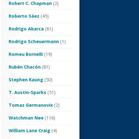
Robert C. Chapman
(2)
Roberto Sáez
(45)
Rodrigo Abarca
(81)
Rodrigo Scheuermann
(1)
Romeu Bornelli
(19)
Rubén Chacón
(81)
Stephen Kaung
(50)
T. Austin-Sparks
(51)
Tomaz Germanovix
(2)
Watchman Nee
(116)
William Lane Craig
(4)