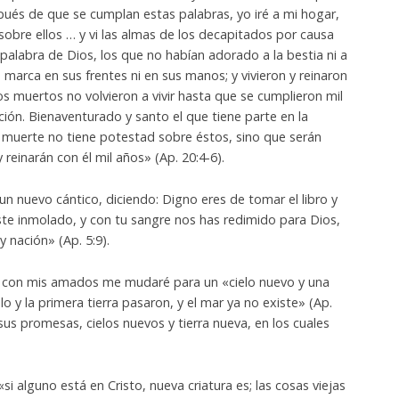
spués de que se cumplan estas palabras, yo iré a mi hogar,
sobre ellos … y vi las almas de los decapitados por causa
 palabra de Dios, los que no habían adorado a la bestia ni a
 marca en sus frentes ni en sus manos; y vivieron y reinaron
os muertos no volvieron a vivir hasta que se cumplieron mil
ción. Bienaventurado y santo el que tiene parte en la
a muerte no tiene potestad sobre éstos, sino que serán
 reinarán con él mil años» (Ap. 20:4-6).
un nuevo cántico, diciendo: Digno eres de tomar el libro y
uiste inmolado, y con tu sangre nos has redimido para Dios,
y nación» (Ap. 5:9).
con mis amados me mudaré para un «cielo nuevo y una
lo y la primera tierra pasaron, y el mar ya no existe» (Ap.
us promesas, cielos nuevos y tierra nueva, en los cuales
«si alguno está en Cristo, nueva criatura es; las cosas viejas