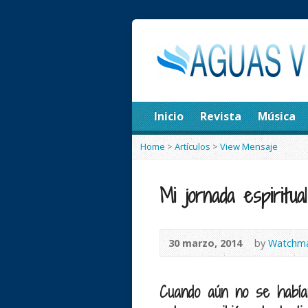
Inicio
Revista
Música
Home
>
Artículos
>
View Mensaje
Mi jornada espiritual
30 marzo, 2014
by
Watchm
Cuando aún no se habían