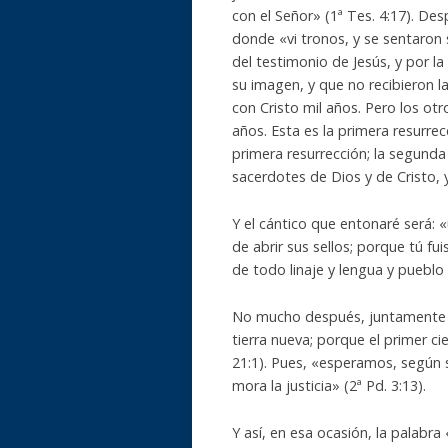
con el Señor» (1ª Tes. 4:17). De
donde «vi tronos, y se sentaron 
del testimonio de Jesús, y por la
su imagen, y que no recibieron la
con Cristo mil años. Pero los otr
años. Esta es la primera resurrec
primera resurrección; la segund
sacerdotes de Dios y de Cristo, y
Y el cántico que entonaré será: «
de abrir sus sellos; porque tú f
de todo linaje y lengua y pueblo 
No mucho después, juntamente 
tierra nueva; porque el primer cie
21:1). Pues, «esperamos, según s
mora la justicia» (2ª Pd. 3:13).
Y así, en esa ocasión, la palabra 