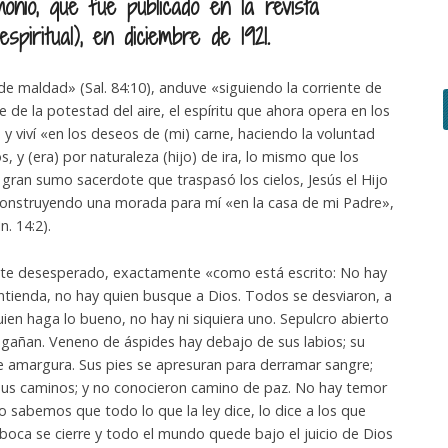
monio, que fue publicado en la revista
piritual), en diciembre de 1921.
e maldad» (Sal. 84:10), anduve «siguiendo la corriente de
 de la potestad del aire, el espíritu que ahora opera en los
, y viví «en los deseos de (mi) carne, haciendo la voluntad
, y (era) por naturaleza (hijo) de ira, lo mismo que los
l gran sumo sacerdote que traspasó los cielos, Jesús el Hijo
 construyendo una morada para mí «en la casa de mi Padre»,
. 14:2).
te desesperado, exactamente «como está escrito: No hay
entienda, no hay quien busque a Dios. Todos se desviaron, a
quien haga lo bueno, no hay ni siquiera uno. Sepulcro abierto
ngañan. Veneno de áspides hay debajo de sus labios; su
de amargura. Sus pies se apresuran para derramar sangre;
sus caminos; y no conocieron camino de paz. No hay temor
o sabemos que todo lo que la ley dice, lo dice a los que
 boca se cierre y todo el mundo quede bajo el juicio de Dios