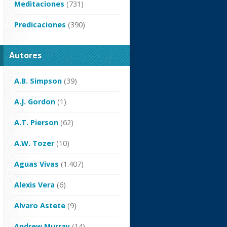
Meditaciones
(731)
Predicaciones
(390)
Autores
A.B. Simpson
(39)
A.J. Gordon
(1)
A.T. Pierson
(62)
A.W. Tozer
(10)
Aguas Vivas
(1.407)
Alexis Vera
(6)
Alvaro Astete
(9)
Andrew Murray
(14)