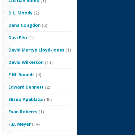
Cristian Romo
(1)
D.L. Moody
(2)
Dana Congdon
(6)
Davi Fêo
(1)
David Martyn Lloyd-Jones
(1)
David Wilkerson
(13)
E.M. Bounds
(4)
Edward Dennett
(2)
Eliseo Apablaza
(40)
Evan Roberts
(1)
F.B. Meyer
(14)