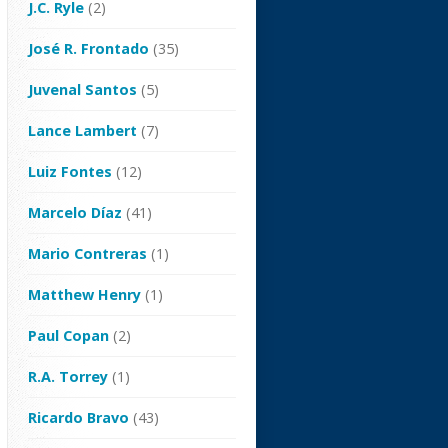
J.C. Ryle
(2)
José R. Frontado
(35)
Juvenal Santos
(5)
Lance Lambert
(7)
Luiz Fontes
(12)
Marcelo Díaz
(41)
Mario Contreras
(1)
Matthew Henry
(1)
Paul Copan
(2)
R.A. Torrey
(1)
Ricardo Bravo
(43)