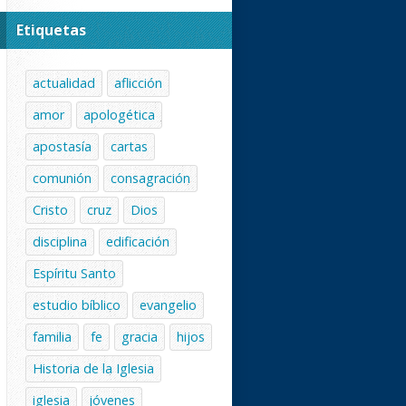
Etiquetas
actualidad
aflicción
amor
apologética
apostasía
cartas
comunión
consagración
Cristo
cruz
Dios
disciplina
edificación
Espíritu Santo
estudio bíblico
evangelio
familia
fe
gracia
hijos
Historia de la Iglesia
iglesia
jóvenes