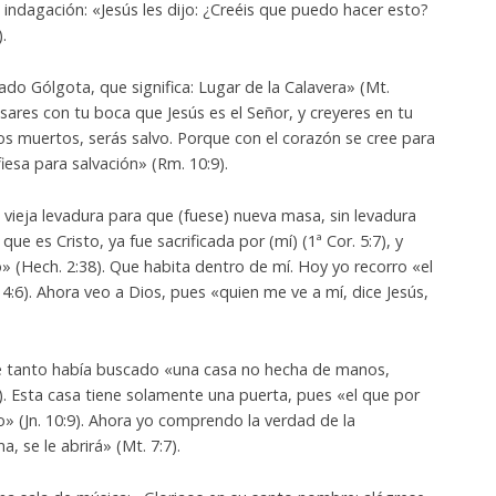
 indagación: «Jesús les dijo: ¿Creéis que puedo hacer esto?
.
ado Gólgota, que significa: Lugar de la Calavera» (Mt.
esares con tu boca que Jesús es el Señor, y creyeres en tu
os muertos, serás salvo. Porque con el corazón se cree para
fiesa para salvación» (Rm. 10:9).
 vieja levadura para que (fuese) nueva masa, sin levadura
ue es Cristo, ya fue sacrificada por (mí) (1ª Cor. 5:7), y
to» (Hech. 2:38). Que habita dentro de mí. Hoy yo recorro «el
 14:6). Ahora veo a Dios, pues «quien me ve a mí, dice Jesús,
ue tanto había buscado «una casa no hecha de manos,
:1). Esta casa tiene solamente una puerta, pues «el que por
vo» (Jn. 10:9). Ahora yo comprendo la verdad de la
a, se le abrirá» (Mt. 7:7).