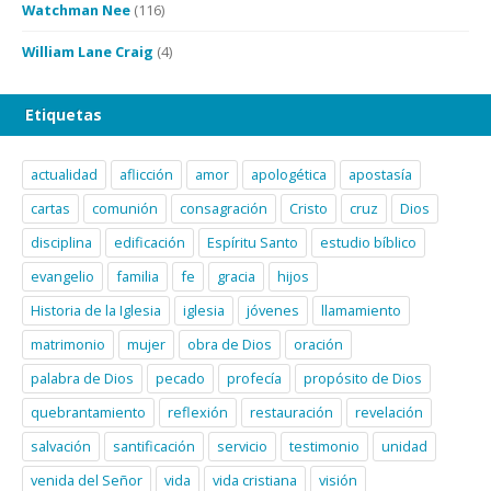
Watchman Nee
(116)
William Lane Craig
(4)
Etiquetas
actualidad
aflicción
amor
apologética
apostasía
cartas
comunión
consagración
Cristo
cruz
Dios
disciplina
edificación
Espíritu Santo
estudio bíblico
evangelio
familia
fe
gracia
hijos
Historia de la Iglesia
iglesia
jóvenes
llamamiento
matrimonio
mujer
obra de Dios
oración
palabra de Dios
pecado
profecía
propósito de Dios
quebrantamiento
reflexión
restauración
revelación
salvación
santificación
servicio
testimonio
unidad
venida del Señor
vida
vida cristiana
visión