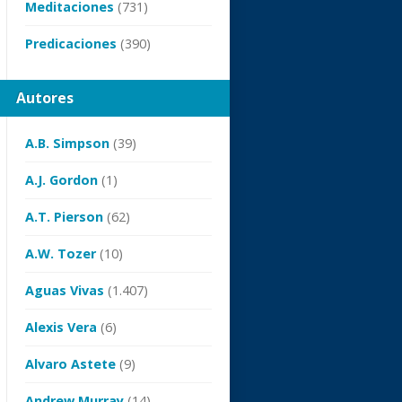
Meditaciones
(731)
Predicaciones
(390)
Autores
A.B. Simpson
(39)
A.J. Gordon
(1)
A.T. Pierson
(62)
A.W. Tozer
(10)
Aguas Vivas
(1.407)
Alexis Vera
(6)
Alvaro Astete
(9)
Andrew Murray
(14)