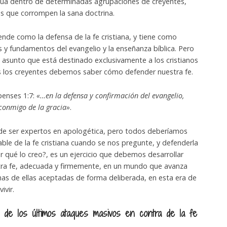
tinúa dentro de determinadas agrupaciones de creyentes,
s que corrompen la sana doctrina.
nde como la defensa de la fe cristiana, y tiene como
s y fundamentos del evangelio y la enseñanza bíblica. Pero
n asunto que está destinado exclusivamente a los cristianos
s los creyentes debemos saber cómo defender nuestra fe.
ipenses 1:7:
«…en la defensa y confirmación del evangelio,
 conmigo de la gracia»
.
de ser expertos en apologética, pero todos deberíamos
ble de la fe cristiana cuando se nos pregunte, y defenderla
or qué lo creo?, es un ejercicio que debemos desarrollar
tra fe, adecuada y firmemente, en un mundo que avanza
s de ellas aceptadas de forma deliberada, en esta era de
ivir.
 de los últimos ataques masivos en contra de la fe