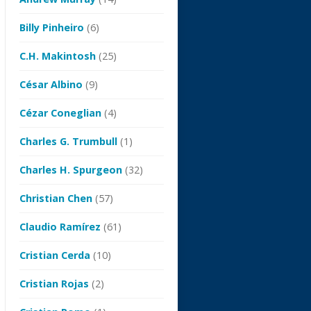
Billy Pinheiro
(6)
C.H. Makintosh
(25)
César Albino
(9)
Cézar Coneglian
(4)
Charles G. Trumbull
(1)
Charles H. Spurgeon
(32)
Christian Chen
(57)
Claudio Ramírez
(61)
Cristian Cerda
(10)
Cristian Rojas
(2)