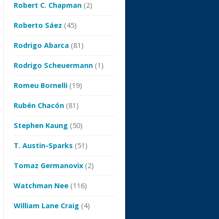
Robert C. Chapman
(2)
Roberto Sáez
(45)
Rodrigo Abarca
(81)
Rodrigo Scheuermann
(1)
Romeu Bornelli
(19)
Rubén Chacón
(81)
Stephen Kaung
(50)
T. Austin-Sparks
(51)
Tomaz Germanovix
(2)
Watchman Nee
(116)
William Lane Craig
(4)