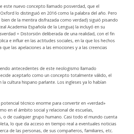
de este nuevo concepto llamado posverdad, que el
e Oxford lo distinguió en 2016 como la palabra del año. Pero
s bien de la mentira disfrazada como verdad) siguió pisando
(Real Academia Española de la Lengua) la incluyó en su
osverdad = Distorsión deliberada de una realidad, con el fin
ica e influir en las actitudes sociales, en la que los hechos
a que las apelaciones a las emociones y a las creencias
niendo antecedentes de este neologismo llamado
ecide aceptarlo como un concepto totalmente válido, el
 la cultura hispano parlante. Los ingleses ya lo habían
n potencial técnico enorme para convertir en «verdad»
imo en el ámbito social y relacional de escuelas,
as, o de cualquier grupo humano. Casi todo el mundo cuenta
bleta, lo que da acceso en tiempo real a eventuales noticias
cerca de las personas, de sus compañeros, familiares, etc.