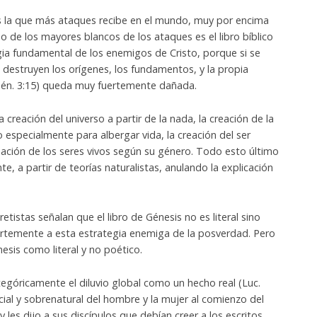
a es la que más ataques recibe en el mundo, muy por encima
o de los mayores blancos de los ataques es el libro bíblico
gia fundamental de los enemigos de Cristo, porque si se
 destruyen los orígenes, los fundamentos, y la propia
(Gén. 3:15) queda muy fuertemente dañada.
creación del universo a partir de la nada, la creación de la
especialmente para albergar vida, la creación del ser
ación de los seres vivos según su género. Todo esto último
, a partir de teorías naturalistas, anulando la explicación
retistas señalan que el libro de Génesis no es literal sino
rtemente a esta estrategia enemiga de la posverdad. Pero
nesis como literal y no poético.
tegóricamente el diluvio global como un hecho real (Luc.
cial y sobrenatural del hombre y la mujer al comienzo del
y les dijo a sus discípulos que debían creer a los escritos