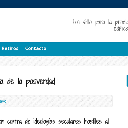
Un sitio para la procl
edifi
Retiros
Contacto
ra de la posverdad
ravo
n contra de ideologías seculares hostiles al