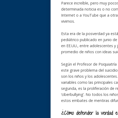
Parece increíble, pero muy poco
determinada noticia es o no cor
Internet o a YouTube que a otra f
vivimos.
Esta era de la posverdad ya est
pediátrico publicado en junio de
en EE.UU., entre adolescentes y 
promedio de niños con ideas sui
Según el Profesor de Psiquiatría
este grave problema del suicidio
son los niños y los adolescentes
variables como las principales c
segunda, es la proliferación de r
‘ciberbullying’. No todos los niñ
estos embates de mentiras difund
¿Cómo defender la verdad e