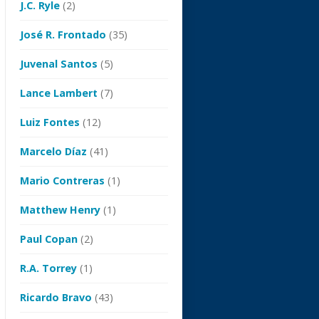
J.C. Ryle
(2)
José R. Frontado
(35)
Juvenal Santos
(5)
Lance Lambert
(7)
Luiz Fontes
(12)
Marcelo Díaz
(41)
Mario Contreras
(1)
Matthew Henry
(1)
Paul Copan
(2)
R.A. Torrey
(1)
Ricardo Bravo
(43)