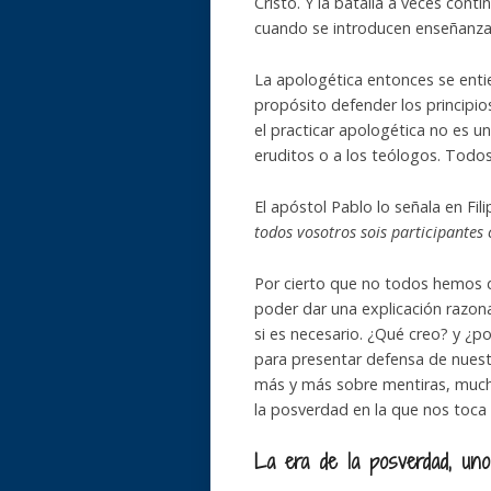
Cristo. Y la batalla a veces con
cuando se introducen enseñanza
La apologética entonces se entie
propósito defender los principio
el practicar apologética no es u
eruditos o a los teólogos. Todo
El apóstol Pablo lo señala en Fil
todos vosotros sois participantes
Por cierto que no todos hemos 
poder dar una explicación razona
si es necesario. ¿Qué creo? y ¿p
para presentar defensa de nues
más y más sobre mentiras, mucha
la posverdad en la que nos toca v
La era de la posverdad, uno