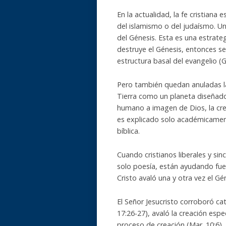
En la actualidad, la fe cristian
del islamismo o del judaísmo. Un
del Génesis. Esta es una estrate
destruye el Génesis, entonces se
estructura basal del evangelio 
Pero también quedan anuladas la 
Tierra como un planeta diseñado 
humano a imagen de Dios, la cre
es explicado solo académicamente
bíblica.
Cuando cristianos liberales y sinc
solo poesía, están ayudando fue
Cristo avaló una y otra vez el Gé
El Señor Jesucristo corroboró ca
17:26-27), avaló la creación espe
proceso de creación (Mar. 10:6), 