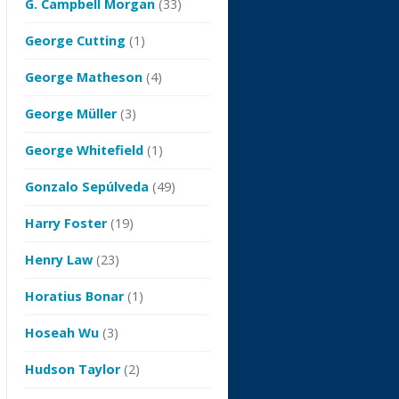
G. Campbell Morgan
(33)
George Cutting
(1)
George Matheson
(4)
George Müller
(3)
George Whitefield
(1)
Gonzalo Sepúlveda
(49)
Harry Foster
(19)
Henry Law
(23)
Horatius Bonar
(1)
Hoseah Wu
(3)
Hudson Taylor
(2)