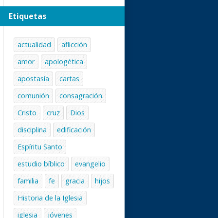
Etiquetas
actualidad
aflicción
amor
apologética
apostasía
cartas
comunión
consagración
Cristo
cruz
Dios
disciplina
edificación
Espíritu Santo
estudio bíblico
evangelio
familia
fe
gracia
hijos
Historia de la Iglesia
iglesia
jóvenes