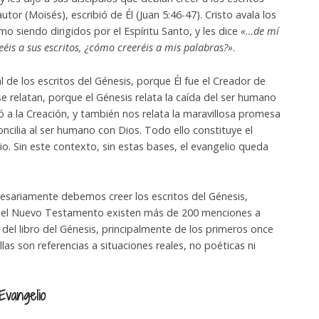
utor (Moisés), escribió de Él (Juan 5:46-47). Cristo avala los
o siendo dirigidos por el Espíritu Santo, y les dice
«…de mí
reéis a sus escritos, ¿cómo creeréis a mis palabras?»
.
 de los escritos del Génesis, porque Él fue el Creador de
se relatan, porque el Génesis relata la caída del ser humano
ró a la Creación, y también nos relata la maravillosa promesa
oncilia al ser humano con Dios. Todo ello constituye el
io. Sin este contexto, sin estas bases, el evangelio queda
esariamente debemos creer los escritos del Génesis,
En el Nuevo Testamento existen más de 200 menciones a
s del libro del Génesis, principalmente de los primeros once
las son referencias a situaciones reales, no poéticas ni
Evangelio