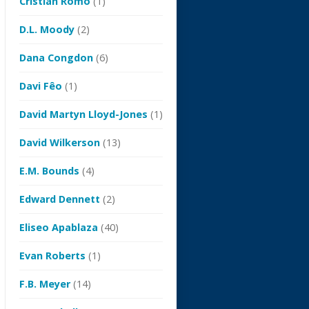
Cristian Romo
(1)
D.L. Moody
(2)
Dana Congdon
(6)
Davi Fêo
(1)
David Martyn Lloyd-Jones
(1)
David Wilkerson
(13)
E.M. Bounds
(4)
Edward Dennett
(2)
Eliseo Apablaza
(40)
Evan Roberts
(1)
F.B. Meyer
(14)