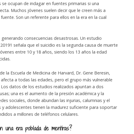
s se ocupan de indagar en fuentes primarias si una
recta. Muchos jóvenes suelen decir que le creen más a
uente. Son un referente para ellos en la era en la cual
á generando consecuencias desastrosas. Un estudio
 20191 señala que el suicidio es la segunda causa de muerte
jóvenes entre 10 y 18 años, siendo los 13 años la edad
cidas.
 de la Escuela de Medicina de Harvard, Dr. Gene Beresin,
 afecta a todas las edades, pero el grupo más vulnerable
. Los datos de los estudios realizados apuntan a dos
ausas; una es el aumento de la presión académica y la
edes sociales, donde abundan las injurias, calumnias y el
os y adolescentes tienen la madurez suficiente para soportar
idos a millones de teléfonos celulares.
n una era poblada de mentiras?