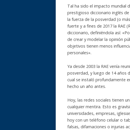
Tal ha sido el impacto mundial 
prestigioso diccionario inglés d
la fuerza de la posverdad (o má
fuerte y a fines de 2017 la RAE 
diccionario, definiéndola así: «P
de crear y modelar la opinión públ
objetivos tienen menos influenci
personales».
Ya desde 2003 la RAE venía reu
posverdad, y luego de 14 años d
cual se instaló profundamente en
hecho un año antes.
Hoy, las redes sociales tienen u
cualquier mentira. Esto es gravís
universidades, empresas, iglesi
hoy con un teléfono celular o ta
falsas, difamaciones o injurias a