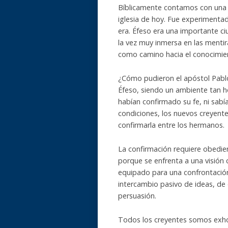
Bíblicamente contamos con una r
iglesia de hoy. Fue experimentad
era. Éfeso era una importante ci
la vez muy inmersa en las mentira
como camino hacia el conocimie
¿Cómo pudieron el apóstol Pablo 
Éfeso, siendo un ambiente tan hos
habían confirmado su fe, ni sabí
condiciones, los nuevos creyent
confirmarla entre los hermanos.
La confirmación requiere obedien
porque se enfrenta a una visión c
equipado para una confrontación
intercambio pasivo de ideas, de o
persuasión.
Todos los creyentes somos exhor