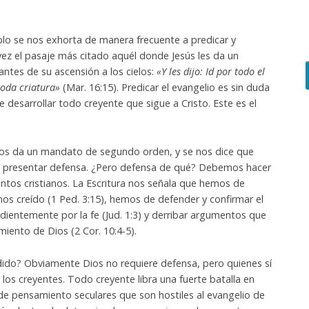
blo se nos exhorta de manera frecuente a predicar y
 vez el pasaje más citado aquél donde Jesús les da un
antes de su ascensión a los cielos:
«Y les dijo: Id por todo el
toda criatura»
(Mar. 16:15). Predicar el evangelio es sin duda
e desarrollar todo creyente que sigue a Cristo. Este es el
nos da un mandato de segundo orden, y se nos dice que
 presentar defensa. ¿Pero defensa de qué? Debemos hacer
ntos cristianos. La Escritura nos señala que hemos de
os creído (1 Ped. 3:15), hemos de defender y confirmar el
rdientemente por la fe (Jud. 1:3) y derribar argumentos que
miento de Dios (2 Cor. 10:4-5).
dido? Obviamente Dios no requiere defensa, pero quienes sí
os creyentes. Todo creyente libra una fuerte batalla en
s de pensamiento seculares que son hostiles al evangelio de