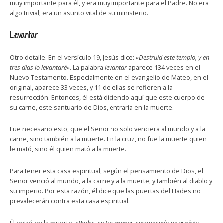
muy importante para él, y era muy importante para el Padre. No era
algo trivial; era un asunto vital de su ministerio.
Levantar
Otro detalle. En el versículo 19, Jesús dice:
«Destruid este templo, y en
tres días lo levantaré»
. La palabra
levantar
aparece 134 veces en el
Nuevo Testamento. Especialmente en el evangelio de Mateo, en el
original, aparece 33 veces, y 11 de ellas se refieren a la
resurrección. Entonces, él está diciendo aquí que este cuerpo de
su carne, este santuario de Dios, entraría en la muerte.
Fue necesario esto, que el Señor no solo venciera al mundo y a la
carne, sino también a la muerte. En la cruz, no fue la muerte quien
le mató, sino él quien mató a la muerte.
Para tener esta casa espiritual, según el pensamiento de Dios, el
Señor venció al mundo, a la carne y a la muerte, y también al diablo y
su imperio. Por esta razón, él dice que las puertas del Hades no
prevalecerán contra esta casa espiritual.
Él entró en la muerte.
«Padre, en tus manos encomiendo mi espíritu…