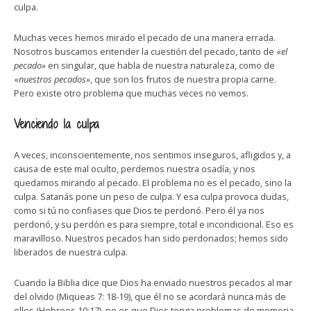
culpa.
Muchas veces hemos mirado el pecado de una manera errada.
Nosotros buscamos entender la cuestión del pecado, tanto de «
el
pecado»
en singular, que habla de nuestra naturaleza, como de
«
nuestros pecados»
, que son los frutos de nuestra propia carne.
Pero existe otro problema que muchas veces no vemos.
Venciendo la culpa
A veces, inconscientemente, nos sentimos inseguros, afligidos y, a
causa de este mal oculto, perdemos nuestra osadía, y nos
quedamos mirando al pecado. El problema no es el pecado, sino la
culpa. Satanás pone un peso de culpa. Y esa culpa provoca dudas,
como si tú no confiases que Dios te perdonó. Pero él ya nos
perdonó, y su perdón es para siempre, total e incondicional. Eso es
maravilloso. Nuestros pecados han sido perdonados; hemos sido
liberados de nuestra culpa.
Cuando la Biblia dice que Dios ha enviado nuestros pecados al mar
del olvido (Miqueas 7: 18-19), que él no se acordará nunca más de
ellos (Hebreos 10:17), no es que Dios tenga problemas de memoria,