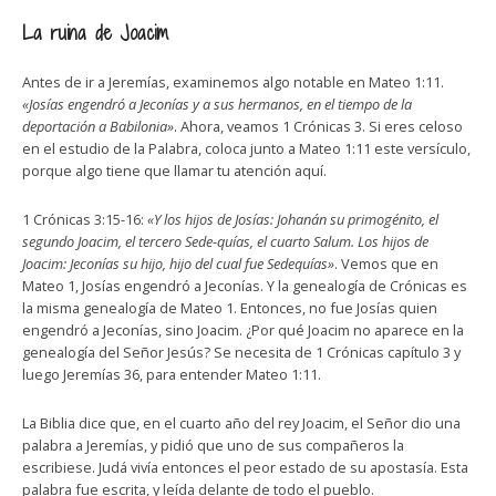
La ruina de Joacim
Antes de ir a Jeremías, examinemos algo notable en Mateo 1:11.
«Josías engendró a Jeconías y a sus hermanos, en el tiempo de la
deportación a Babilonia»
. Ahora, veamos 1 Crónicas 3. Si eres celoso
en el estudio de la Palabra, coloca junto a Mateo 1:11 este versículo,
porque algo tiene que llamar tu atención aquí.
1 Crónicas 3:15-16:
«Y los hijos de Josías: Johanán su primogénito, el
segundo Joacim, el tercero Sede-quías, el cuarto Salum. Los hijos de
Joacim: Jeconías su hijo, hijo del cual fue Sedequías»
. Vemos que en
Mateo 1, Josías engendró a Jeconías. Y la genealogía de Crónicas es
la misma genealogía de Mateo 1. Entonces, no fue Josías quien
engendró a Jeconías, sino Joacim. ¿Por qué Joacim no aparece en la
genealogía del Señor Jesús? Se necesita de 1 Crónicas capítulo 3 y
luego Jeremías 36, para entender Mateo 1:11.
La Biblia dice que, en el cuarto año del rey Joacim, el Señor dio una
palabra a Jeremías, y pidió que uno de sus compañeros la
escribiese. Judá vivía entonces el peor estado de su apostasía. Esta
palabra fue escrita, y leída delante de todo el pueblo.