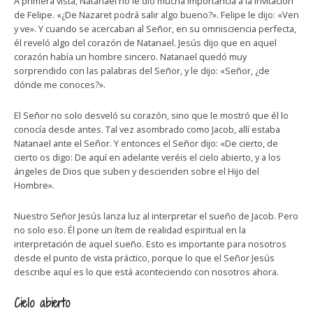
A primera vista, Natanael no le dio mucha importancia a la invitación
de Felipe. «¿De Nazaret podrá salir algo bueno?». Felipe le dijo: «Ven
y ve». Y cuando se acercaban al Señor, en su omnisciencia perfecta,
él reveló algo del corazón de Natanael. Jesús dijo que en aquel
corazón había un hombre sincero. Natanael quedó muy
sorprendido con las palabras del Señor, y le dijo: «Señor, ¿de
dónde me conoces?».
El Señor no solo desveló su corazón, sino que le mostró que él lo
conocía desde antes. Tal vez asombrado como Jacob, allí estaba
Natanael ante el Señor. Y entonces el Señor dijo: «De cierto, de
cierto os digo: De aquí en adelante veréis el cielo abierto, y a los
ángeles de Dios que suben y descienden sobre el Hijo del
Hombre».
Nuestro Señor Jesús lanza luz al interpretar el sueño de Jacob. Pero
no solo eso. Él pone un ítem de realidad espiritual en la
interpretación de aquel sueño. Esto es importante para nosotros
desde el punto de vista práctico, porque lo que el Señor Jesús
describe aquí es lo que está aconteciendo con nosotros ahora.
Cielo abierto