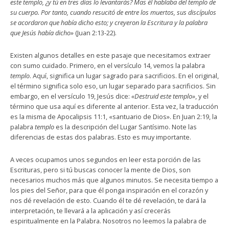
este templo, ¿y tú en tres días lo levantarás? Mas él hablaba del templo de
su cuerpo. Por tanto, cuando resucitó de entre los muertos, sus discípulos
se acordaron que había dicho esto; y creyeron la Escritura y la palabra
que Jesús había dicho»
(Juan 2:13-22).
Existen algunos detalles en este pasaje que necesitamos extraer
con sumo cuidado. Primero, en el versículo 14, vemos la palabra
templo
. Aquí, significa un lugar sagrado para sacrificios. En el original,
el término significa solo eso, un lugar separado para sacrificios. Sin
embargo, en el versículo 19, Jesús dice:
«Destruid este templo»
, y el
término que usa aquí es diferente al anterior. Esta vez, la traducción
es la misma de Apocalipsis 11:1, «santuario de Dios». En Juan 2:19, la
palabra
templo
es la descripción del Lugar Santísimo. Note las
diferencias de estas dos palabras. Esto es muy importante.
A veces ocupamos unos segundos en leer esta porción de las
Escrituras, pero si tú buscas conocer la mente de Dios, son
necesarios muchos más que algunos minutos. Se necesita tiempo a
los pies del Señor, para que él ponga inspiración en el corazón y
nos dé revelación de esto. Cuando él te dé revelación, te dará la
interpretación, te llevará a la aplicación y así crecerás
espiritualmente en la Palabra. Nosotros no leemos la palabra de