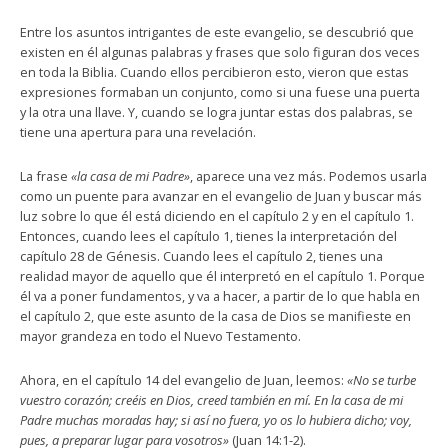
Entre los asuntos intrigantes de este evangelio, se descubrió que
existen en él algunas palabras y frases que solo figuran dos veces
en toda la Biblia. Cuando ellos percibieron esto, vieron que estas
expresiones formaban un conjunto, como si una fuese una puerta
y la otra una llave. Y, cuando se logra juntar estas dos palabras, se
tiene una apertura para una revelación.
La frase
«la casa de mi Padre»
, aparece una vez más. Podemos usarla
como un puente para avanzar en el evangelio de Juan y buscar más
luz sobre lo que él está diciendo en el capítulo 2 y en el capítulo 1.
Entonces, cuando lees el capítulo 1, tienes la interpretación del
capítulo 28 de Génesis. Cuando lees el capítulo 2, tienes una
realidad mayor de aquello que él interpretó en el capítulo 1. Porque
él va a poner fundamentos, y va a hacer, a partir de lo que habla en
el capítulo 2, que este asunto de la casa de Dios se manifieste en
mayor grandeza en todo el Nuevo Testamento.
Ahora, en el capítulo 14 del evangelio de Juan, leemos:
«No se turbe
vuestro corazón; creéis en Dios, creed también en mí. En la casa de mi
Padre muchas moradas hay; si así no fuera, yo os lo hubiera dicho; voy,
pues, a preparar lugar para vosotros»
(Juan 14:1-2).