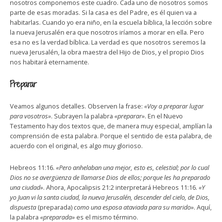
nosotros componemos este cuadro. Cada uno de nosotros somos
parte de esas moradas. Si la casa es del Padre, es él quien va a
habitarlas. Cuando yo era niño, en la escuela bíblica, la lección sobre
la nueva Jerusalén era que nosotros iríamos a morar en ella. Pero
esa no es la verdad bíblica. La verdad es que nosotros seremos la
nueva Jerusalén, la obra maestra del Hijo de Dios, y el propio Dios
nos habitará eternamente.
Preparar
Veamos algunos detalles. Observen la frase:
«Voy a preparar lugar
para vosotros»
. Subrayen la palabra
«preparar»
. En el Nuevo
Testamento hay dos textos que, de manera muy especial, amplían la
comprensión de esta palabra. Porque el sentido de esta palabra, de
acuerdo con el original, es algo muy glorioso.
Hebreos 11:16.
«Pero anhelaban una mejor, esto es, celestial; por lo cual
Dios no se avergüenza de llamarse Dios de ellos; porque les ha preparado
una ciudad»
. Ahora, Apocalipsis 21:2 interpretará Hebreos 11:16.
«Y
yo Juan vi la santa ciudad, la nueva Jerusalén, descender del cielo, de Dios,
dispuesta
(preparada)
como una esposa ataviada para su marido»
. Aquí,
la palabra
«preparada»
es el mismo término.