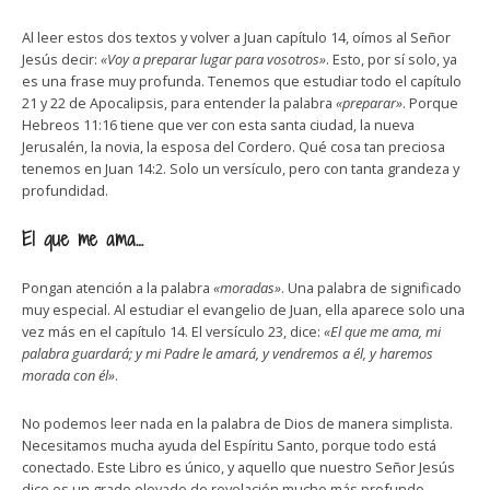
Al leer estos dos textos y volver a Juan capítulo 14, oímos al Señor
Jesús decir:
«Voy a preparar lugar para vosotros»
. Esto, por sí solo, ya
es una frase muy profunda. Tenemos que estudiar todo el capítulo
21 y 22 de Apocalipsis, para entender la palabra
«preparar»
. Porque
Hebreos 11:16 tiene que ver con esta santa ciudad, la nueva
Jerusalén, la novia, la esposa del Cordero. Qué cosa tan preciosa
tenemos en Juan 14:2. Solo un versículo, pero con tanta grandeza y
profundidad.
El que me ama…
Pongan atención a la palabra
«moradas»
. Una palabra de significado
muy especial. Al estudiar el evangelio de Juan, ella aparece solo una
vez más en el capítulo 14. El versículo 23, dice:
«El que me ama, mi
palabra guardará; y mi Padre le amará, y vendremos a él, y haremos
morada con él»
.
No podemos leer nada en la palabra de Dios de manera simplista.
Necesitamos mucha ayuda del Espíritu Santo, porque todo está
conectado. Este Libro es único, y aquello que nuestro Señor Jesús
dice es un grado elevado de revelación mucho más profundo.