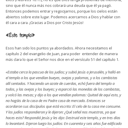
sino que él nunca más nos cobrará una deuda que él ya pagó.
Entonces podemos entrar y regocijarnos, porque los cielos están
abiertos sobre este lugar. Podemos acercarnos a Dios y hablar con
él cara a cara. ¡Gracias a Dios por Cristo Jesús!
«Éste templo»
Esos han sido los puntos ya abordados. Ahora necesitamos el
capítulo 2 del evangelio de Juan, para poder entender de manera
más clara lo que el Señor nos dice en el versículo 51 del capítulo 1.
«Estaba cerca la pascua de los judíos; y subió Jesús a Jerusalén, y halló en
el templo a los que vendían bueyes, ovejas y palomas, y a los cambistas
allí sentados. Y haciendo un azote de cuerdas, echó fuera del templo a
todos, y las ovejas y los bueyes; y esparció las monedas de los cambistas,
y volcó las mesas; y dijo a los que vendían palomas: Quitad de aquí esto, y
no hagáis de la casa de mi Padre casa de mercado. Entonces se
acordaron sus discípulos que está escrito: El celo de tu casa me consume.
Y los judíos respondieron y le dijeron: ¿Qué señal nos muestras, ya que
haces esto? Respondió Jesús y les dijo: Destruid este templo, y en tres días
lo levantaré. Dijeron luego los judíos: En cuarenta y seis años fue edificado