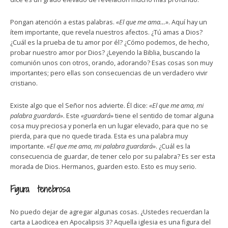
Pongan atención a estas palabras.
«El que me ama…»
. Aquí hay un
ítem importante, que revela nuestros afectos. ¿Tú amas a Dios?
¿Cuál es la prueba de tu amor por él? ¿Cómo podemos, de hecho,
probar nuestro amor por Dios? ¿Leyendo la Biblia, buscando la
comunión unos con otros, orando, adorando? Esas cosas son muy
importantes; pero ellas son consecuencias de un verdadero vivir
cristiano.
Existe algo que el Señor nos advierte. Él dice:
«El que me ama, mi
palabra guardará»
. Este
«guardará»
tiene el sentido de tomar alguna
cosa muy preciosa y ponerla en un lugar elevado, para que no se
pierda, para que no quede tirada. Esta es una palabra muy
importante.
«El que me ama, mi palabra guardará»
. ¿Cuál es la
consecuencia de guardar, de tener celo por su palabra? Es ser esta
morada de Dios. Hermanos, guarden esto. Esto es muy serio.
Figura tenebrosa
No puedo dejar de agregar algunas cosas. ¿Ustedes recuerdan la
carta a Laodicea en Apocalipsis 3? Aquella iglesia es una figura del