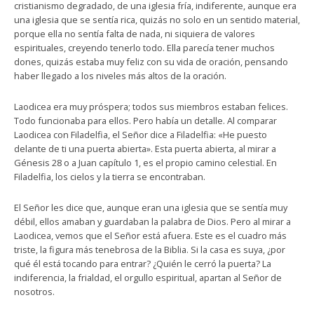
cristianismo degradado, de una iglesia fría, indiferente, aunque era
una iglesia que se sentía rica, quizás no solo en un sentido material,
porque ella no sentía falta de nada, ni siquiera de valores
espirituales, creyendo tenerlo todo. Ella parecía tener muchos
dones, quizás estaba muy feliz con su vida de oración, pensando
haber llegado a los niveles más altos de la oración.
Laodicea era muy próspera; todos sus miembros estaban felices.
Todo funcionaba para ellos. Pero había un detalle. Al comparar
Laodicea con Filadelfia, el Señor dice a Filadelfia: «He puesto
delante de ti una puerta abierta». Esta puerta abierta, al mirar a
Génesis 28 o a Juan capítulo 1, es el propio camino celestial. En
Filadelfia, los cielos y la tierra se encontraban.
El Señor les dice que, aunque eran una iglesia que se sentía muy
débil, ellos amaban y guardaban la palabra de Dios. Pero al mirar a
Laodicea, vemos que el Señor está afuera. Este es el cuadro más
triste, la figura más tenebrosa de la Biblia. Si la casa es suya, ¿por
qué él está tocando para entrar? ¿Quién le cerró la puerta? La
indiferencia, la frialdad, el orgullo espiritual, apartan al Señor de
nosotros.