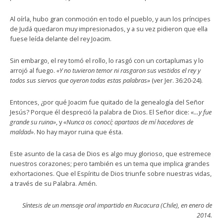
Al oírla, hubo gran conmoción en todo el pueblo, y aun los príncipes
de Judá quedaron muy impresionados, y a su vez pidieron que ella
fuese leída delante del rey Joacim.
Sin embargo, el rey tomó el rollo, lo rasgó con un cortaplumas y lo
arrojó al fuego.
«Y no tuvieron temor ni rasgaron sus vestidos el rey y
todos sus siervos que oyeron todas estas palabras»
(ver Jer. 36:20-24).
Entonces, ¿por qué Joacim fue quitado de la genealogía del Señor
Jesús? Porque él despreció la palabra de Dios. El Señor dice:
«…y fue
grande su ruina»
, y
«Nunca os conocí; apartaos de mí hacedores de
maldad»
. No hay mayor ruina que ésta.
Este asunto de la casa de Dios es algo muy glorioso, que estremece
nuestros corazones; pero también es un tema que implica grandes
exhortaciones. Que el Espíritu de Dios triunfe sobre nuestras vidas,
a través de su Palabra. Amén.
Síntesis de un mensaje oral impartido en Rucacura (Chile), en enero de
2014.