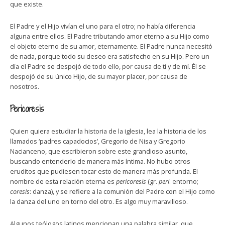
que existe.
El Padre y el Hijo vivían el uno para el otro; no había diferencia
alguna entre ellos. El Padre tributando amor eterno a su Hijo como
el objeto eterno de su amor, eternamente. El Padre nunca necesitó
de nada, porque todo su deseo era satisfecho en su Hijo. Pero un
día el Padre se despojó de todo ello, por causa de ti y de mí. Él se
despojó de su único Hijo, de su mayor placer, por causa de
nosotros.
Pericoresis
Quien quiera estudiar la historia de la iglesia, lea la historia de los
llamados ‘padres capadocios’, Gregorio de Nisa y Gregorio
Nacianceno, que escribieron sobre este grandioso asunto,
buscando entenderlo de manera más íntima. No hubo otros
eruditos que pudiesen tocar esto de manera más profunda. El
nombre de esta relación eterna es
pericoresis
(gr.
peri
: entorno;
coresis
: danza), y se refiere a la comunión del Padre con el Hijo como
la danza del uno en torno del otro. Es algo muy maravilloso.
Algunos teólogos latinos mencionan una palabra similar, que