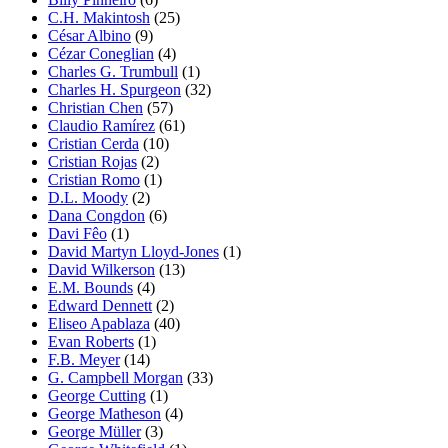
C.H. Makintosh
(25)
César Albino
(9)
Cézar Coneglian
(4)
Charles G. Trumbull
(1)
Charles H. Spurgeon
(32)
Christian Chen
(57)
Claudio Ramírez
(61)
Cristian Cerda
(10)
Cristian Rojas
(2)
Cristian Romo
(1)
D.L. Moody
(2)
Dana Congdon
(6)
Davi Fêo
(1)
David Martyn Lloyd-Jones
(1)
David Wilkerson
(13)
E.M. Bounds
(4)
Edward Dennett
(2)
Eliseo Apablaza
(40)
Evan Roberts
(1)
F.B. Meyer
(14)
G. Campbell Morgan
(33)
George Cutting
(1)
George Matheson
(4)
George Müller
(3)