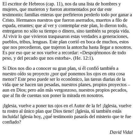
El escritor de Hebreos (cap. 11), nos da una lista de hombres y
mujeres, que murieron y fueron atormentados por dar este
testimonio; familias enteras que prefirieron perderlo todo por ganar a
Cristo. Hermanos nuestros que fueron aserrados, muertos a filo de
espada, errantes; que al ver y contemplar este plan, lo dieron todo,
entregaron no sólo su tiempo o dinero, sino también su propia vida.
Al vivir lo que vivieron traspasaron estas verdades a generaciones,
pueblos, tribus, lenguas. Este plan corrió en boca de muchos, estos
que nos precedieron, que trajeron la antorcha hasta llegar a nosotros.
Es por eso que se nos vuelve a recordar: «Despojémonos de todo
peso, y del pecado que nos estorba». (He. 12:1).
Si Dios nos dio a conocer su gran plan, si él confió también a
nuestro oído su proyecto ¿por qué ponemos los ojos en otra cosa
menor? Este peso puede ser lo económico, las tareas diarias de la
vida que se hacen tan pesadas, nuestros planes, propios proyectos –
aun en Dios; pero aún más vergonzoso, nuestros propios pecados,
que al fin de cuentas son poner la mirada en nosotros.
¡Iglesia, vuelve a poner tus ojos en el Autor de la fe! ¡Iglesia, vuelve
tu rostro al único plan que Dios tiene! ¡Iglesia, tú también estás
incluida! Iglesia hoy, ¿qué testimonio pasarás del misterio que te fue
confiado?
David Vidal