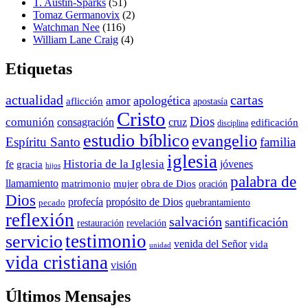
T. Austin-Sparks
(51)
Tomaz Germanovix
(2)
Watchman Nee
(116)
William Lane Craig
(4)
Etiquetas
actualidad
cartas
apologética
amor
aflicción
apostasía
Cristo
Dios
comunión
consagración
cruz
edificación
disciplina
estudio bíblico
evangelio
Espíritu Santo
familia
iglesia
Historia de la Iglesia
fe
jóvenes
gracia
hijos
palabra de
llamamiento
matrimonio
mujer
obra de Dios
oración
Dios
propósito de Dios
profecía
quebrantamiento
pecado
reflexión
salvación
santificación
restauración
revelación
testimonio
servicio
venida del Señor
vida
unidad
vida cristiana
visión
Últimos Mensajes