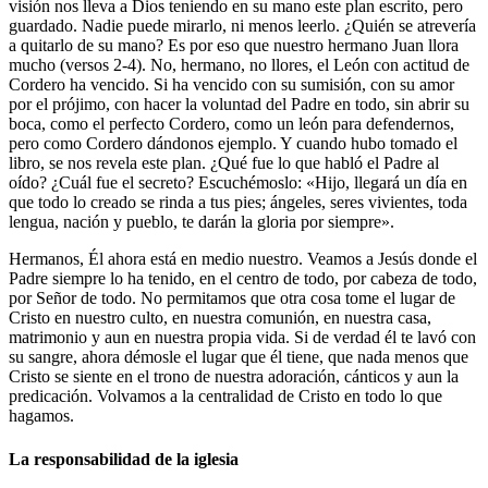
visión nos lleva a Dios teniendo en su mano este plan escrito, pero
guardado. Nadie puede mirarlo, ni menos leerlo. ¿Quién se atrevería
a quitarlo de su mano? Es por eso que nuestro hermano Juan llora
mucho (versos 2-4). No, hermano, no llores, el León con actitud de
Cordero ha vencido. Si ha vencido con su sumisión, con su amor
por el prójimo, con hacer la voluntad del Padre en todo, sin abrir su
boca, como el perfecto Cordero, como un león para defendernos,
pero como Cordero dándonos ejemplo. Y cuando hubo tomado el
libro, se nos revela este plan. ¿Qué fue lo que habló el Padre al
oído? ¿Cuál fue el secreto? Escuchémoslo: «Hijo, llegará un día en
que todo lo creado se rinda a tus pies; ángeles, seres vivientes, toda
lengua, nación y pueblo, te darán la gloria por siempre».
Hermanos, Él ahora está en medio nuestro. Veamos a Jesús donde el
Padre siempre lo ha tenido, en el centro de todo, por cabeza de todo,
por Señor de todo. No permitamos que otra cosa tome el lugar de
Cristo en nuestro culto, en nuestra comunión, en nuestra casa,
matrimonio y aun en nuestra propia vida. Si de verdad él te lavó con
su sangre, ahora démosle el lugar que él tiene, que nada menos que
Cristo se siente en el trono de nuestra adoración, cánticos y aun la
predicación. Volvamos a la centralidad de Cristo en todo lo que
hagamos.
La responsabilidad de la iglesia