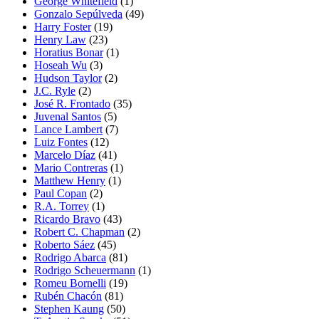
George Whitefield
(1)
Gonzalo Sepúlveda
(49)
Harry Foster
(19)
Henry Law
(23)
Horatius Bonar
(1)
Hoseah Wu
(3)
Hudson Taylor
(2)
J.C. Ryle
(2)
José R. Frontado
(35)
Juvenal Santos
(5)
Lance Lambert
(7)
Luiz Fontes
(12)
Marcelo Díaz
(41)
Mario Contreras
(1)
Matthew Henry
(1)
Paul Copan
(2)
R.A. Torrey
(1)
Ricardo Bravo
(43)
Robert C. Chapman
(2)
Roberto Sáez
(45)
Rodrigo Abarca
(81)
Rodrigo Scheuermann
(1)
Romeu Bornelli
(19)
Rubén Chacón
(81)
Stephen Kaung
(50)