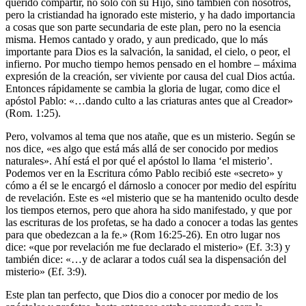
querido compartir, no sólo con su Hijo, sino también con nosotros,
pero la cristiandad ha ignorado este misterio, y ha dado importancia
a cosas que son parte secundaria de este plan, pero no la esencia
misma. Hemos cantado y orado, y aun predicado, que lo más
importante para Dios es la salvación, la sanidad, el cielo, o peor, el
infierno. Por mucho tiempo hemos pensado en el hombre – máxima
expresión de la creación, ser viviente por causa del cual Dios actúa.
Entonces rápidamente se cambia la gloria de lugar, como dice el
apóstol Pablo: «…dando culto a las criaturas antes que al Creador»
(Rom. 1:25).
Pero, volvamos al tema que nos atañe, que es un misterio. Según se
nos dice, «es algo que está más allá de ser conocido por medios
naturales». Ahí está el por qué el apóstol lo llama ‘el misterio’.
Podemos ver en la Escritura cómo Pablo recibió este «secreto» y
cómo a él se le encargó el dárnoslo a conocer por medio del espíritu
de revelación. Este es «el misterio que se ha mantenido oculto desde
los tiempos eternos, pero que ahora ha sido manifestado, y que por
las escrituras de los profetas, se ha dado a conocer a todas las gentes
para que obedezcan a la fe.» (Rom 16:25-26). En otro lugar nos
dice: «que por revelación me fue declarado el misterio» (Ef. 3:3) y
también dice: «…y de aclarar a todos cuál sea la dispensación del
misterio» (Ef. 3:9).
Este plan tan perfecto, que Dios dio a conocer por medio de los