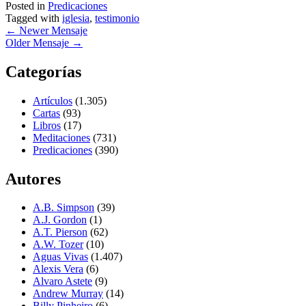
Posted in
Predicaciones
Tagged with
iglesia
,
testimonio
←
Newer Mensaje
Older Mensaje
→
Categorías
Artículos
(1.305)
Cartas
(93)
Libros
(17)
Meditaciones
(731)
Predicaciones
(390)
Autores
A.B. Simpson
(39)
A.J. Gordon
(1)
A.T. Pierson
(62)
A.W. Tozer
(10)
Aguas Vivas
(1.407)
Alexis Vera
(6)
Alvaro Astete
(9)
Andrew Murray
(14)
Billy Pinheiro
(6)