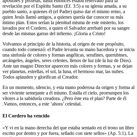
apóstoles y profetas, hasta entonces estaba reservado para la
revelación por el Espíritu Santo (Ef. 3:5) a su iglesia amada, a su
pueblo santo, a quienes él (el Padre) quiso dar el mismo reino, a
quien Jesús llamó amigos, a quienes quería dar conocer su más
íntimo plan. Estos serían la plenitud misma de este misterio, los
lavados por el Cordero, a quien el Salvador arrebató por su sangre
desde las mismas garras del infierno. ¡Gloria a Cristo!
Volvamos al principio de la historia, al origen de este propósito,
cuando todo comenzó: el Padre levanta su mano hacedora y se inicia
una sinfonía de colores y formas angélicas, serafines, querubines,
arcángeles, ángeles, seres celestes, llenos de luz (de la luz de Dios).
Ante tan magno Director aparecen más colores y formas, y se dejan
ver planetas, estrellas, el sol, la luna, el hermoso mar, las nubes.
Todos aplauden y glorifican al Creador.
En un momento, silencio, y esta mano poderosa da origen y forma al
ser viviente semejante a él mismo. Estalla el cielo, prorrumpen los
vítores a la sabiduría creadora. ¿Pero éste era el plan? Parte de él
.Vamos, entonces, a este ‘ahora’ celestial.
El Cordero ha vencido
«Y vi en la mano derecha del que estaba sentado en el trono un libro
escrito por dentro y por fuera, sellado con siete sellos» (Ap. 5:1). La