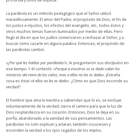
profunda y difícil de explicar.
La parábola es un método pedagógico que el Señor utilizó
maravillosamente. El amor del Padre, el propósito de Dios, el fin de
los justos e injustos, los efectos del evangelio, etc., todos éstos y
otros muchos temas fueron iluminados por medio de ellas. Pero
llegó el día en que los judíos comenzaron a rechazar al Señor, y a
buscar cómo cazarle en alguna palabra. Entonces, el propósito de
las parábolas cambió.
«¿Por qué les hablas por parábolas?»
, le preguntaron sus discípulos en
ese tiempo. Y él contestó:
«Porque a vosotros os es dado saber los
misterios del reino de los cielos; mas a ellos no les es dado»
. ¡Extraña
cosa es ésta!
«A ellos no les es dado»
. ¿Cómo es que Dios esconde su
verdad?
El hombre que ama la mentira a sabiendas que lo es, se excluye
voluntariamente de la verdad; cierra el camino para que la luz de
Dios resplandezca en su corazón. Entonces, Dios le deja en su
porfía, abandonado a la vanidad de sus pensamientos. Las
parábolas no solo explican y aclaran, también oscurecen y
esconden la verdad a los ojos cegados de los impíos.