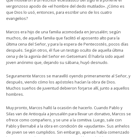
que motivaron a un escritor eclesiástico del siglo III a ponerle el
vergonzoso apodo de «el hombre del dedo mutilado». ¿Cómo es
que Dios lo usó, entonces, para escribir uno de los cuatro
evangelios?
Marcos era hijo de una familia acomodada en Jerusalén; según
muchos, de aquella familia que facilitó el aposento alto para la
última cena del Señor, y para la espera de Pentecostés, pocos días
después. Según otros, él fue un testigo oculto de aquella última
cena y de la agonía del Señor en Getsemaní. Él habría sido aquel
joven anónimo que, dejando su sábana, huyó desnudo.
Seguramente Marcos se maravilló oyendo primeramente al Señor, y
después, viendo cómo los apóstoles hacían la obra de Dios.
Muchos sueños de juventud debieron forjarse allí, junto a aquellos
hombres.
Muy pronto, Marcos halló la ocasión de hacerlo. Cuando Pablo y
Silas van de Antioquía a Jerusalén para llevar un donativo, Marcos se
ofrece como compañero, y se une a la comitiva. Luego, sale con
Pablo y Bernabé a la obra en condición de «ayudante». Sus anhelos
de joven se ven cumplidos. Sin embargo, apenas había comenzado