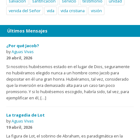
salvación
santificación
servicio
testimonio
unidad
venida del Señor
vida
vida cristiana
visión
Últimos Mensajes
¿Por qué Jacob?
by
Aguas Vivas
20 abril, 2026
Si nosotros hubiésemos estado en el lugar de Dios, seguramente
no hubiéramos elegido nunca a un hombre como Jacob para
depositar en él una gran honra. Hubiéramos, tal vez, considerado
que la inversión era demasiado alta para un caso tan poco
promisorio. Y si lo hubiésemos escogido, habría sido, tal vez, para
ejemplificar en él, […]
La tragedia de Lot
by
Aguas Vivas
19 abril, 2026
La figura de Lot, el sobrino de Abraham, es paradigmática en la