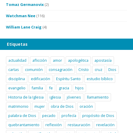
Tomaz Germanovix
(2)
Watchman Nee
(116)
William Lane Craig
(4)
Etiquetas
actualidad
aflicción
amor
apologética
apostasía
cartas
comunión
consagración
Cristo
cruz
Dios
disciplina
edificación
Espíritu Santo
estudio bíblico
evangelio
familia
fe
gracia
hijos
Historia de la Iglesia
iglesia
jóvenes
llamamiento
matrimonio
mujer
obra de Dios
oración
palabra de Dios
pecado
profecía
propósito de Dios
quebrantamiento
reflexión
restauración
revelación