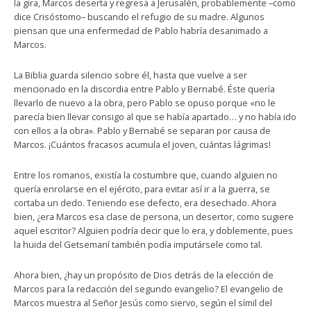
la gira, Marcos deserta y regresa a Jerusalén, probablemente –como
dice Crisóstomo– buscando el refugio de su madre. Algunos
piensan que una enfermedad de Pablo habría desanimado a
Marcos.
La Biblia guarda silencio sobre él, hasta que vuelve a ser
mencionado en la discordia entre Pablo y Bernabé. Éste quería
llevarlo de nuevo a la obra, pero Pablo se opuso porque «no le
parecía bien llevar consigo al que se había apartado… y no había ido
con ellos a la obra». Pablo y Bernabé se separan por causa de
Marcos. ¡Cuántos fracasos acumula el joven, cuántas lágrimas!
Entre los romanos, existía la costumbre que, cuando alguien no
quería enrolarse en el ejército, para evitar así ir a la guerra, se
cortaba un dedo. Teniendo ese defecto, era desechado. Ahora
bien, ¿era Marcos esa clase de persona, un desertor, como sugiere
aquel escritor? Alguien podría decir que lo era, y doblemente, pues
la huida del Getsemaní también podía imputársele como tal.
Ahora bien, ¿hay un propósito de Dios detrás de la elección de
Marcos para la redacción del segundo evangelio? El evangelio de
Marcos muestra al Señor Jesús como siervo, según el símil del