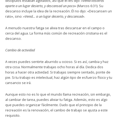
discípulos estaban agotados, así que él les dijo:
«Venid vosotros
aparte a un lugar desierto, y descansad un poco»
(Marcos 6:31). Su
descanso incluye la idea de la recreación. Él no dijo: «Descansen un
rato», sino:
«Venid… a un lugar desierto, y descansad»
.
A menudo nuestra fatiga se alivia tras descansar en el campo o
cerca del agua. La forma más común de recreación cristiana es el
descanso.
Cambio de actividad
A veces puedes sentirte aburrido u ocioso. Si es así, cambia y haz
otra cosa. Normalmente trabajas ocho horas al día. Dedica dos
horas a hacer otra actividad. Si trabajas siempre sentado, ponte de
pie. Si tu trabajo es intelectual, haz algún tipo de esfuerzo físico y tu
cansancio se irá.
Aunque esto no es lo que el mundo llama recreación, sin embargo,
al cambiar de tarea, puedes aliviar tu fatiga. Además, esto es algo
que puedes organizar fácilmente. Dado que el principio de la
recreación es la renovación, el cambio de trabajo se ajusta a este
requisito.