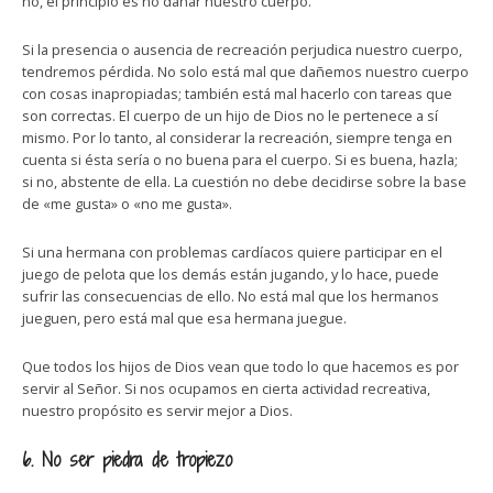
no, el principio es no dañar nuestro cuerpo.
Si la presencia o ausencia de recreación perjudica nuestro cuerpo,
tendremos pérdida. No solo está mal que dañemos nuestro cuerpo
con cosas inapropiadas; también está mal hacerlo con tareas que
son correctas. El cuerpo de un hijo de Dios no le pertenece a sí
mismo. Por lo tanto, al considerar la recreación, siempre tenga en
cuenta si ésta sería o no buena para el cuerpo. Si es buena, hazla;
si no, abstente de ella. La cuestión no debe decidirse sobre la base
de «me gusta» o «no me gusta».
Si una hermana con problemas cardíacos quiere participar en el
juego de pelota que los demás están jugando, y lo hace, puede
sufrir las consecuencias de ello. No está mal que los hermanos
jueguen, pero está mal que esa hermana juegue.
Que todos los hijos de Dios vean que todo lo que hacemos es por
servir al Señor. Si nos ocupamos en cierta actividad recreativa,
nuestro propósito es servir mejor a Dios.
6. No ser piedra de tropiezo