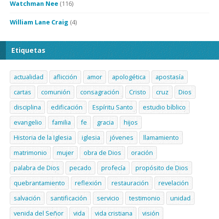
Watchman Nee
(116)
William Lane Craig
(4)
Etiquetas
actualidad
aflicción
amor
apologética
apostasía
cartas
comunión
consagración
Cristo
cruz
Dios
disciplina
edificación
Espíritu Santo
estudio bíblico
evangelio
familia
fe
gracia
hijos
Historia de la Iglesia
iglesia
jóvenes
llamamiento
matrimonio
mujer
obra de Dios
oración
palabra de Dios
pecado
profecía
propósito de Dios
quebrantamiento
reflexión
restauración
revelación
salvación
santificación
servicio
testimonio
unidad
venida del Señor
vida
vida cristiana
visión