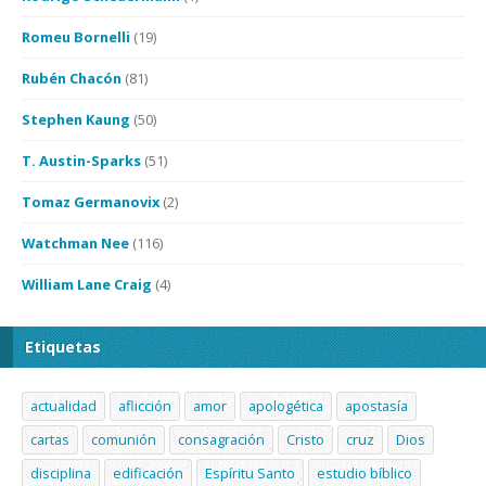
Romeu Bornelli
(19)
Rubén Chacón
(81)
Stephen Kaung
(50)
T. Austin-Sparks
(51)
Tomaz Germanovix
(2)
Watchman Nee
(116)
William Lane Craig
(4)
Etiquetas
actualidad
aflicción
amor
apologética
apostasía
cartas
comunión
consagración
Cristo
cruz
Dios
disciplina
edificación
Espíritu Santo
estudio bíblico