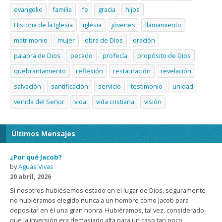
evangelio
familia
fe
gracia
hijos
Historia de la Iglesia
iglesia
jóvenes
llamamiento
matrimonio
mujer
obra de Dios
oración
palabra de Dios
pecado
profecía
propósito de Dios
quebrantamiento
reflexión
restauración
revelación
salvación
santificación
servicio
testimonio
unidad
venida del Señor
vida
vida cristiana
visión
Últimos Mensajes
¿Por qué Jacob?
by
Aguas Vivas
20 abril, 2026
Si nosotros hubiésemos estado en el lugar de Dios, seguramente
no hubiéramos elegido nunca a un hombre como Jacob para
depositar en él una gran honra. Hubiéramos, tal vez, considerado
que la inversión era demasiado alta para un caso tan poco