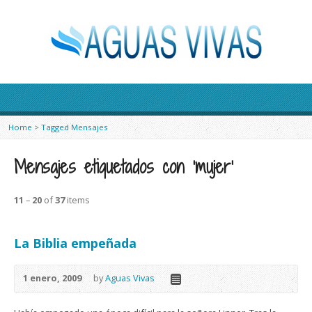
Home
>
Tagged Mensajes
Mensajes etiquetados con ‘mujer’
11
–
20
of
37
items
La Biblia empeñada
1 enero, 2009
by
Aguas Vivas