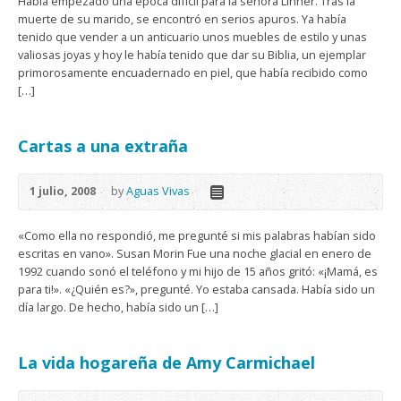
Había empezado una época difícil para la señora Linner. Tras la
muerte de su marido, se encontró en serios apuros. Ya había
tenido que vender a un anticuario unos muebles de estilo y unas
valiosas joyas y hoy le había tenido que dar su Biblia, un ejemplar
primorosamente encuadernado en piel, que había recibido como
[…]
Cartas a una extraña
1 julio, 2008
by
Aguas Vivas
«Como ella no respondió, me pregunté si mis palabras habían sido
escritas en vano». Susan Morin Fue una noche glacial en enero de
1992 cuando sonó el teléfono y mi hijo de 15 años gritó: «¡Mamá, es
para ti!». «¿Quién es?», pregunté. Yo estaba cansada. Había sido un
día largo. De hecho, había sido un […]
La vida hogareña de Amy Carmichael