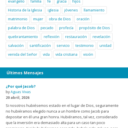
evangelio
familia
fe
gracia
hijos
Historia de la Iglesia
iglesia
jóvenes
llamamiento
matrimonio
mujer
obra de Dios
oración
palabra de Dios
pecado
profecía
propósito de Dios
quebrantamiento
reflexión
restauración
revelación
salvación
santificación
servicio
testimonio
unidad
venida del Señor
vida
vida cristiana
visión
Últimos Mensajes
¿Por qué Jacob?
by
Aguas Vivas
20 abril, 2026
Si nosotros hubiésemos estado en el lugar de Dios, seguramente
no hubiéramos elegido nunca a un hombre como Jacob para
depositar en él una gran honra. Hubiéramos, tal vez, considerado
que la inversión era demasiado alta para un caso tan poco