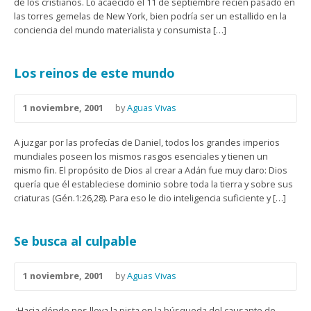
de los cristianos. Lo acaecido el 11 de septiembre recién pasado en
las torres gemelas de New York, bien podría ser un estallido en la
conciencia del mundo materialista y consumista […]
Los reinos de este mundo
1 noviembre, 2001
by
Aguas Vivas
A juzgar por las profecías de Daniel, todos los grandes imperios
mundiales poseen los mismos rasgos esenciales y tienen un
mismo fin. El propósito de Dios al crear a Adán fue muy claro: Dios
quería que él estableciese dominio sobre toda la tierra y sobre sus
criaturas (Gén.1:26,28). Para eso le dio inteligencia suficiente y […]
Se busca al culpable
1 noviembre, 2001
by
Aguas Vivas
¿Hacia dónde nos lleva la pista en la búsqueda del causante de