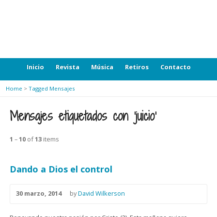
Inicio
Revista
Música
Retiros
Contacto
Home
>
Tagged Mensajes
Mensajes etiquetados con ‘juicio’
1
–
10
of
13
items
Dando a Dios el control
30 marzo, 2014
by
David Wilkerson