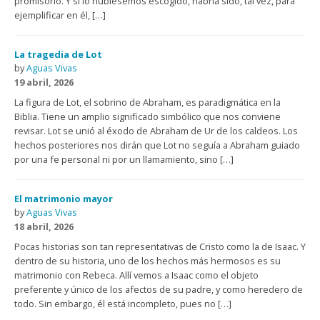
promisorio. Y si lo hubiésemos escogido, habría sido, tal vez, para
ejemplificar en él, […]
La tragedia de Lot
by
Aguas Vivas
19 abril, 2026
La figura de Lot, el sobrino de Abraham, es paradigmática en la
Biblia. Tiene un amplio significado simbólico que nos conviene
revisar. Lot se unió al éxodo de Abraham de Ur de los caldeos. Los
hechos posteriores nos dirán que Lot no seguía a Abraham guiado
por una fe personal ni por un llamamiento, sino […]
El matrimonio mayor
by
Aguas Vivas
18 abril, 2026
Pocas historias son tan representativas de Cristo como la de Isaac. Y
dentro de su historia, uno de los hechos más hermosos es su
matrimonio con Rebeca. Allí vemos a Isaac como el objeto
preferente y único de los afectos de su padre, y como heredero de
todo. Sin embargo, él está incompleto, pues no […]