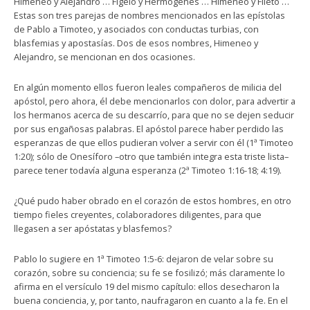
Himeneo y Alejandro … Figelo y Hermógenes … Himeneo y Fileto …
Estas son tres parejas de nombres mencionados en las epístolas
de Pablo a Timoteo, y asociados con conductas turbias, con
blasfemias y apostasías. Dos de esos nombres, Himeneo y
Alejandro, se mencionan en dos ocasiones.
En algún momento ellos fueron leales compañeros de milicia del
apóstol, pero ahora, él debe mencionarlos con dolor, para advertir a
los hermanos acerca de su descarrío, para que no se dejen seducir
por sus engañosas palabras. El apóstol parece haber perdido las
esperanzas de que ellos pudieran volver a servir con él (1ª Timoteo
1:20); sólo de Onesíforo –otro que también integra esta triste lista–
parece tener todavía alguna esperanza (2ª Timoteo 1:16-18; 4:19).
¿Qué pudo haber obrado en el corazón de estos hombres, en otro
tiempo fieles creyentes, colaboradores diligentes, para que
llegasen a ser apóstatas y blasfemos?
Pablo lo sugiere en 1ª Timoteo 1:5-6: dejaron de velar sobre su
corazón, sobre su conciencia; su fe se fosilizó; más claramente lo
afirma en el versículo 19 del mismo capítulo: ellos desecharon la
buena conciencia, y, por tanto, naufragaron en cuanto a la fe. En el