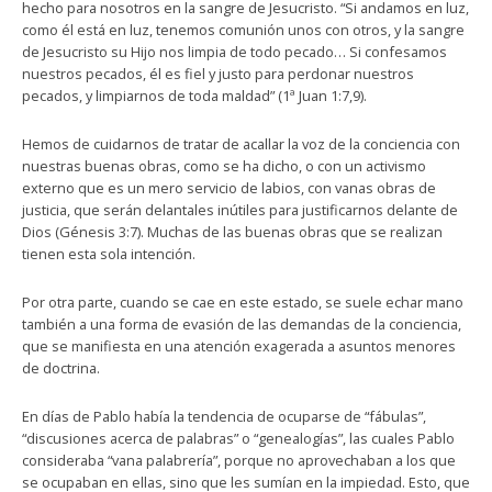
hecho para nosotros en la sangre de Jesucristo. “Si andamos en luz,
como él está en luz, tenemos comunión unos con otros, y la sangre
de Jesucristo su Hijo nos limpia de todo pecado… Si confesamos
nuestros pecados, él es fiel y justo para perdonar nuestros
pecados, y limpiarnos de toda maldad” (1ª Juan 1:7,9).
Hemos de cuidarnos de tratar de acallar la voz de la conciencia con
nuestras buenas obras, como se ha dicho, o con un activismo
externo que es un mero servicio de labios, con vanas obras de
justicia, que serán delantales inútiles para justificarnos delante de
Dios (Génesis 3:7). Muchas de las buenas obras que se realizan
tienen esta sola intención.
Por otra parte, cuando se cae en este estado, se suele echar mano
también a una forma de evasión de las demandas de la conciencia,
que se manifiesta en una atención exagerada a asuntos menores
de doctrina.
En días de Pablo había la tendencia de ocuparse de “fábulas”,
“discusiones acerca de palabras” o “genealogías”, las cuales Pablo
consideraba “vana palabrería”, porque no aprovechaban a los que
se ocupaban en ellas, sino que les sumían en la impiedad. Esto, que