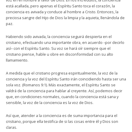
voz en el hombre a favor de Dios. En los incrédulos, la conciencia
está acallada, pero apenas el Espíritu Santo toca el corazón, la
conciencia es avivada y conduce al hombre a Cristo. Entonces, la
preciosa sangre del Hijo de Dios la limpia y la aquieta, llenándola de
paz.
Habiendo sido avivada, la conciencia seguirá despierta en el
cristiano, efectuando una importante obra, en acuerdo –por decirlo
así– con el Espíritu Santo. Su voz se hará oír siempre que el
cristiano piense, hable u obre en disconformidad con su alto
llamamiento.
A medida que el cristiano progresa espiritualmente, la voz de la
conciencia y la voz del Espíritu Santo irán coincidiendo hasta ser una
sola voz. (Romanos 9:1). Más exactamente, el Espíritu Santo se
valdrá de la conciencia para hablar al creyente. Así, podemos decir
que, en condiciones normales, cuando la conciencia está sana y
sensible, la voz de la conciencia es la voz de Dios.
Así que, atender a la conciencia es de suma importancia para el
cristiano, porque ella testifica de si las cosas entre él y Dios son
claras.