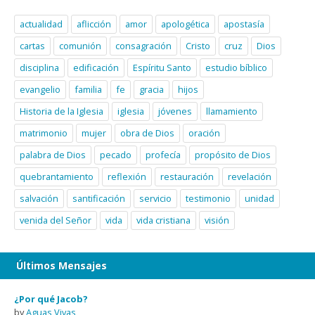
actualidad
aflicción
amor
apologética
apostasía
cartas
comunión
consagración
Cristo
cruz
Dios
disciplina
edificación
Espíritu Santo
estudio bíblico
evangelio
familia
fe
gracia
hijos
Historia de la Iglesia
iglesia
jóvenes
llamamiento
matrimonio
mujer
obra de Dios
oración
palabra de Dios
pecado
profecía
propósito de Dios
quebrantamiento
reflexión
restauración
revelación
salvación
santificación
servicio
testimonio
unidad
venida del Señor
vida
vida cristiana
visión
Últimos Mensajes
¿Por qué Jacob?
by
Aguas Vivas