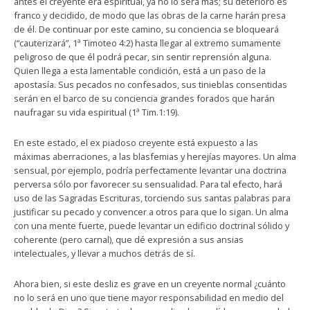
antes el creyente era espiritual, ya no lo será más; su deterioro es
franco y decidido, de modo que las obras de la carne harán presa
de él. De continuar por este camino, su conciencia se bloqueará
(“cauterizará”, 1ª Timoteo 4:2) hasta llegar al extremo sumamente
peligroso de que él podrá pecar, sin sentir reprensión alguna.
Quien llega a esta lamentable condición, está a un paso de la
apostasía. Sus pecados no confesados, sus tinieblas consentidas
serán en el barco de su conciencia grandes forados que harán
naufragar su vida espiritual (1ª Tim.1:19).
En este estado, el ex piadoso creyente está expuesto a las
máximas aberraciones, a las blasfemias y herejías mayores. Un alma
sensual, por ejemplo, podría perfectamente levantar una doctrina
perversa sólo por favorecer su sensualidad. Para tal efecto, hará
uso de las Sagradas Escrituras, torciendo sus santas palabras para
justificar su pecado y convencer a otros para que lo sigan. Un alma
con una mente fuerte, puede levantar un edificio doctrinal sólido y
coherente (pero carnal), que dé expresión a sus ansias
intelectuales, y llevar a muchos detrás de sí.
Ahora bien, si este desliz es grave en un creyente normal ¿cuánto
no lo será en uno que tiene mayor responsabilidad en medio del