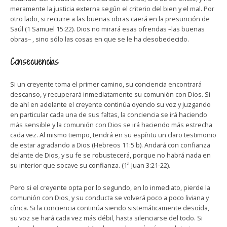
meramente la justicia externa según el criterio del bien y el mal. Por
otro lado, si recurre a las buenas obras caerá en la presunción de
Saúl (1 Samuel 15:22). Dios no mirará esas ofrendas –las buenas
obras– , sino sólo las cosas en que se le ha desobedecido.
Consecuencias
Si un creyente toma el primer camino, su conciencia encontrará
descanso, y recuperará inmediatamente su comunión con Dios. Si
de ahí en adelante el creyente continúa oyendo su voz y juzgando
en particular cada una de sus faltas, la conciencia se irá haciendo
más sensible y la comunión con Dios se irá haciendo más estrecha
cada vez. Al mismo tiempo, tendrá en su espíritu un claro testimonio
de estar agradando a Dios (Hebreos 11:5 b). Andará con confianza
delante de Dios, y su fe se robustecerá, porque no habrá nada en
su interior que socave su confianza. (1ª Juan 3:21-22).
Pero si el creyente opta por lo segundo, en lo inmediato, pierde la
comunión con Dios, y su conducta se volverá poco a poco liviana y
cínica. Si la conciencia continúa siendo sistemáticamente desoída,
su voz se hará cada vez más débil, hasta silenciarse del todo. Si