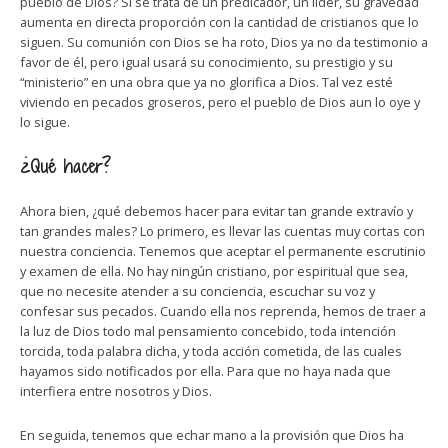
pueblo de Dios? Si se trata de un predicador, un líder, su gravedad
aumenta en directa proporción con la cantidad de cristianos que lo
siguen. Su comunión con Dios se ha roto, Dios ya no da testimonio a
favor de él, pero igual usará su conocimiento, su prestigio y su
“ministerio” en una obra que ya no glorifica a Dios. Tal vez esté
viviendo en pecados groseros, pero el pueblo de Dios aun lo oye y
lo sigue.
¿Qué hacer?
Ahora bien, ¿qué debemos hacer para evitar tan grande extravío y
tan grandes males? Lo primero, es llevar las cuentas muy cortas con
nuestra conciencia. Tenemos que aceptar el permanente escrutinio
y examen de ella. No hay ningún cristiano, por espiritual que sea,
que no necesite atender a su conciencia, escuchar su voz y
confesar sus pecados. Cuando ella nos reprenda, hemos de traer a
la luz de Dios todo mal pensamiento concebido, toda intención
torcida, toda palabra dicha, y toda acción cometida, de las cuales
hayamos sido notificados por ella. Para que no haya nada que
interfiera entre nosotros y Dios.
En seguida, tenemos que echar mano a la provisión que Dios ha