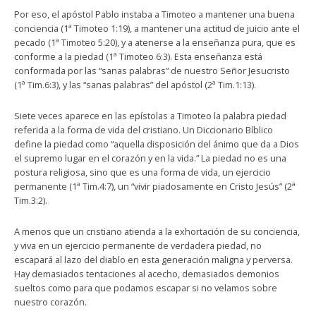
Por eso, el apóstol Pablo instaba a Timoteo a mantener una buena
conciencia (1ª Timoteo 1:19), a mantener una actitud de juicio ante el
pecado (1ª Timoteo 5:20), y a atenerse a la enseñanza pura, que es
conforme a la piedad (1ª Timoteo 6:3). Esta enseñanza está
conformada por las “sanas palabras” de nuestro Señor Jesucristo
(1ª Tim.6:3), y las “sanas palabras” del apóstol (2ª Tim.1:13).
Siete veces aparece en las epístolas a Timoteo la palabra piedad
referida a la forma de vida del cristiano. Un Diccionario Bíblico
define la piedad como “aquella disposición del ánimo que da a Dios
el supremo lugar en el corazón y en la vida.” La piedad no es una
postura religiosa, sino que es una forma de vida, un ejercicio
permanente (1ª Tim.4:7), un “vivir piadosamente en Cristo Jesús” (2ª
Tim.3:2).
A menos que un cristiano atienda a la exhortación de su conciencia,
y viva en un ejercicio permanente de verdadera piedad, no
escapará al lazo del diablo en esta generación maligna y perversa.
Hay demasiados tentaciones al acecho, demasiados demonios
sueltos como para que podamos escapar si no velamos sobre
nuestro corazón.