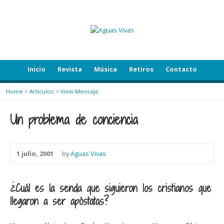
Inicio
Revista
Música
Retiros
Contacto
Home
>
Artículos
>
View Mensaje
Un problema de conciencia
1 julio, 2001
by
Aguas Vivas
¿Cuál es la senda que siguieron los cristianos que
llegaron a ser apóstatas?