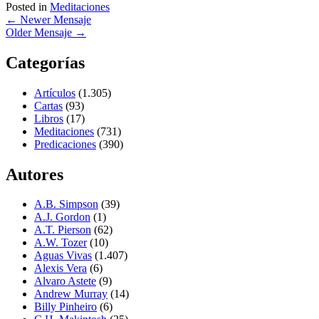
Posted in
Meditaciones
←
Newer Mensaje
Older Mensaje
→
Categorías
Artículos
(1.305)
Cartas
(93)
Libros
(17)
Meditaciones
(731)
Predicaciones
(390)
Autores
A.B. Simpson
(39)
A.J. Gordon
(1)
A.T. Pierson
(62)
A.W. Tozer
(10)
Aguas Vivas
(1.407)
Alexis Vera
(6)
Alvaro Astete
(9)
Andrew Murray
(14)
Billy Pinheiro
(6)