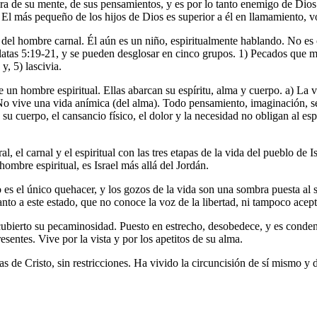
era de su mente, de sus pensamientos, y es por lo tanto enemigo de Dio
 El más pequeño de los hijos de Dios es superior a él en llamamiento, v
 del hombre carnal. Él aún es un niño, espiritualmente hablando. No es c
Gálatas 5:19-21, y se pueden desglosar en cinco grupos. 1) Pecados qu
y, 5) lascivia.
e un hombre espiritual. Ellas abarcan su espíritu, alma y cuerpo. a) L
b) No vive una vida anímica (del alma). Todo pensamiento, imaginación, 
n su cuerpo, el cansancio físico, el dolor y la necesidad no obligan al 
al, el carnal y el espiritual con las tres etapas de la vida del pueblo de 
 hombre espiritual, es Israel más allá del Jordán.
o es el único quehacer, y los gozos de la vida son una sombra puesta al se
tanto a este estado, que no conoce la voz de la libertad, ni tampoco acept
cubierto su pecaminosidad. Puesto en estrecho, desobedece, y es condena
sentes. Vive por la vista y por los apetitos de su alma.
 de Cristo, sin restricciones. Ha vivido la circuncisión de sí mismo y de