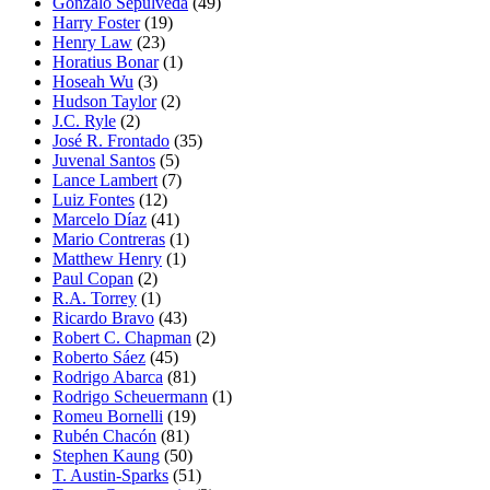
Gonzalo Sepúlveda
(49)
Harry Foster
(19)
Henry Law
(23)
Horatius Bonar
(1)
Hoseah Wu
(3)
Hudson Taylor
(2)
J.C. Ryle
(2)
José R. Frontado
(35)
Juvenal Santos
(5)
Lance Lambert
(7)
Luiz Fontes
(12)
Marcelo Díaz
(41)
Mario Contreras
(1)
Matthew Henry
(1)
Paul Copan
(2)
R.A. Torrey
(1)
Ricardo Bravo
(43)
Robert C. Chapman
(2)
Roberto Sáez
(45)
Rodrigo Abarca
(81)
Rodrigo Scheuermann
(1)
Romeu Bornelli
(19)
Rubén Chacón
(81)
Stephen Kaung
(50)
T. Austin-Sparks
(51)