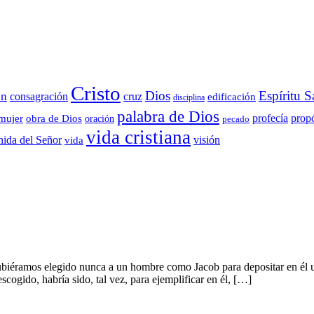
Cristo
Dios
Espíritu S
ón
consagración
cruz
edificación
disciplina
palabra de Dios
propó
profecía
mujer
obra de Dios
oración
pecado
vida cristiana
visión
nida del Señor
vida
ubiéramos elegido nunca a un hombre como Jacob para depositar en él u
cogido, habría sido, tal vez, para ejemplificar en él, […]