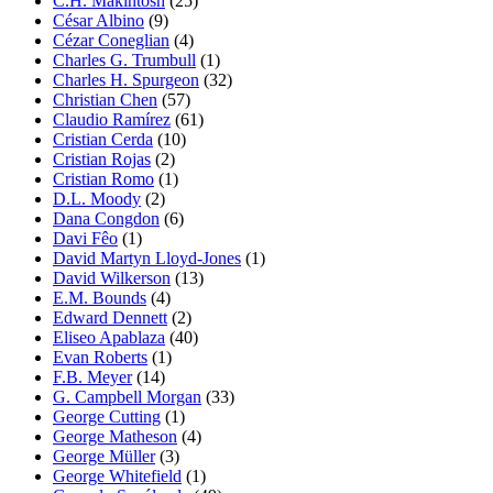
C.H. Makintosh
(25)
César Albino
(9)
Cézar Coneglian
(4)
Charles G. Trumbull
(1)
Charles H. Spurgeon
(32)
Christian Chen
(57)
Claudio Ramírez
(61)
Cristian Cerda
(10)
Cristian Rojas
(2)
Cristian Romo
(1)
D.L. Moody
(2)
Dana Congdon
(6)
Davi Fêo
(1)
David Martyn Lloyd-Jones
(1)
David Wilkerson
(13)
E.M. Bounds
(4)
Edward Dennett
(2)
Eliseo Apablaza
(40)
Evan Roberts
(1)
F.B. Meyer
(14)
G. Campbell Morgan
(33)
George Cutting
(1)
George Matheson
(4)
George Müller
(3)
George Whitefield
(1)