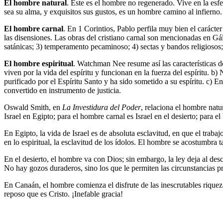
El hombre natural
. Este es el hombre no regenerado. Vive en la esf
sea su alma, y exquisitos sus gustos, es un hombre camino al infierno.
El hombre carnal
. En 1 Corintios, Pablo perfila muy bien el carácter
las disensiones. Las obras del cristiano carnal son mencionadas en 
satánicas; 3) temperamento pecaminoso; 4) sectas y bandos religiosos; 
El hombre espiritual
. Watchman Nee resume así las características d
viven por la vida del espíritu y funcionan en la fuerza del espíritu. 
purificado por el Espíritu Santo y ha sido sometido a su espíritu. c) E
convertido en instrumento de justicia.
Oswald Smith, en
La Investidura del Poder
, relaciona el hombre natur
Israel en Egipto; para el hombre carnal es Israel en el desierto; para el
En Egipto, la vida de Israel es de absoluta esclavitud, en que el trabaj
en lo espiritual, la esclavitud de los ídolos. El hombre se acostumbra 
En el desierto, el hombre va con Dios; sin embargo, la ley deja al des
No hay gozos duraderos, sino los que le permiten las circunstancias pre
En Canaán, el hombre comienza el disfrute de las inescrutables riquezas
reposo que es Cristo. ¡Inefable gracia!