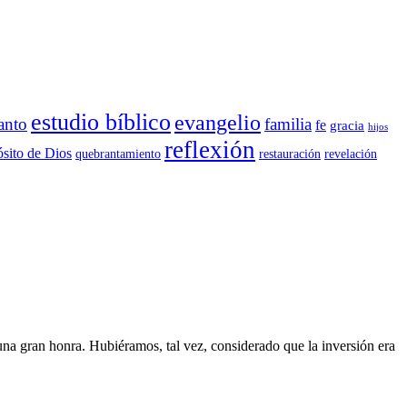
estudio bíblico
evangelio
anto
familia
fe
gracia
hijos
reflexión
sito de Dios
quebrantamiento
restauración
revelación
na gran honra. Hubiéramos, tal vez, considerado que la inversión era