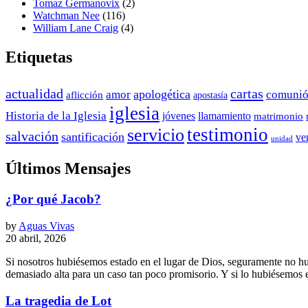
Tomaz Germanovix
(2)
Watchman Nee
(116)
William Lane Craig
(4)
Etiquetas
actualidad
cartas
apologética
amor
comuni
aflicción
apostasía
iglesia
Historia de la Iglesia
jóvenes
llamamiento
matrimonio
testimonio
servicio
salvación
santificación
ve
unidad
Últimos Mensajes
¿Por qué Jacob?
by
Aguas Vivas
20 abril, 2026
Si nosotros hubiésemos estado en el lugar de Dios, seguramente no h
demasiado alta para un caso tan poco promisorio. Y si lo hubiésemos es
La tragedia de Lot