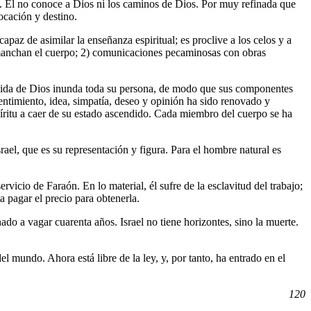
s. Él no conoce a Dios ni los caminos de Dios. Por muy refinada que
ocación y destino.
apaz de asimilar la enseñanza espiritual; es proclive a los celos y a
e manchan el cuerpo; 2) comunicaciones pecaminosas con obras
a vida de Dios inunda toda su persona, de modo que sus componentes
sentimiento, idea, simpatía, deseo y opinión ha sido renovado y
espíritu a caer de su estado ascendido. Cada miembro del cuerpo se ha
Israel, que es su representación y figura. Para el hombre natural es
rvicio de Faraón. En lo material, él sufre de la esclavitud del trabajo;
a pagar el precio para obtenerla.
do a vagar cuarenta años. Israel no tiene horizontes, sino la muerte.
l mundo. Ahora está libre de la ley, y, por tanto, ha entrado en el
120