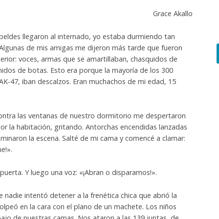
Grace Akallo
beldes llegaron al internado, yo estaba durmiendo tan
Algunas de mis amigas me dijeron más tarde que fueron
erior: voces, armas que se amartillaban, chasquidos de
dos de botas. Esto era porque la mayoría de los 300
 AK-47, iban descalzos. Eran muchachos de mi edad, 15
contra las ventanas de nuestro dormitorio me despertaron
or la habitación, gritando. Antorchas encendidas lanzadas
luminaron la escena. Salté de mi cama y comencé a clamar:
e!».
puerta. Y luego una voz: «¡Abran o disparamos!».
nadie intentó detener a la frenética chica que abrió la
golpeó en la cara con el plano de un machete. Los niños
ajo de nuestras camas. Nos ataron a las 139 juntas, de