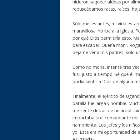
hicieron saquear aldeas por ali
rebuscábamos ratas, raíces, hoja
Sólo meses antes, mi vida estab
maravillosa. Yo iba a la iglesia.
por qué Dios permitiría esto. Me
para escapar. Quería morir. Rogab
déjame ver a mis padres, sólo un
Como no moría, intenté tres vece
fusil justo a tiempo. Sé que él 
podía sentir a Dios de alguna ma
Finalmente, el ejército de Uga
batalla fue larga y horrible. Mu
me senté detrás de un árbol caíd
importaba si el comandante me 
hambrienta. Los jefes y los niñ
yo. Esta era mi oportunidad de 
a Uganda?