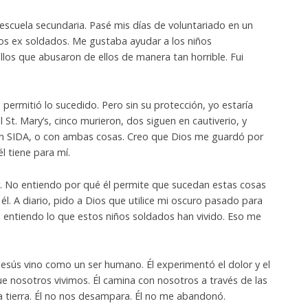
a escuela secundaria. Pasé mis días de voluntariado en un
ños ex soldados. Me gustaba ayudar a los niños
los que abusaron de ellos de manera tan horrible. Fui
ermitió lo sucedido. Pero sin su protección, yo estaría
 St. Mary’s, cinco murieron, dos siguen en cautiverio, y
on SIDA, o con ambas cosas. Creo que Dios me guardó por
l tiene para mí.
. No entiendo por qué él permite que sucedan estas cosas
n él. A diario, pido a Dios que utilice mi oscuro pasado para
o entiendo lo que estos niños soldados han vivido. Eso me
Jesús vino como un ser humano. Él experimentó el dolor y el
ue nosotros vivimos. Él camina con nosotros a través de las
la tierra. Él no nos desampara. Él no me abandonó.