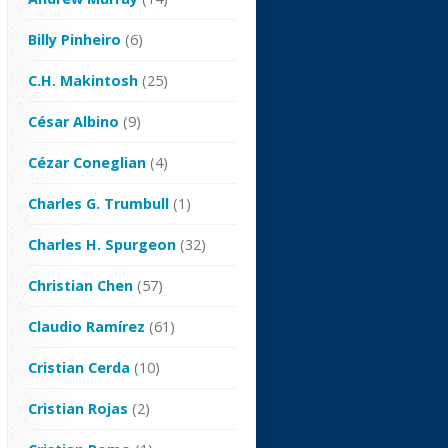
Billy Pinheiro
(6)
C.H. Makintosh
(25)
César Albino
(9)
Cézar Coneglian
(4)
Charles G. Trumbull
(1)
Charles H. Spurgeon
(32)
Christian Chen
(57)
Claudio Ramírez
(61)
Cristian Cerda
(10)
Cristian Rojas
(2)