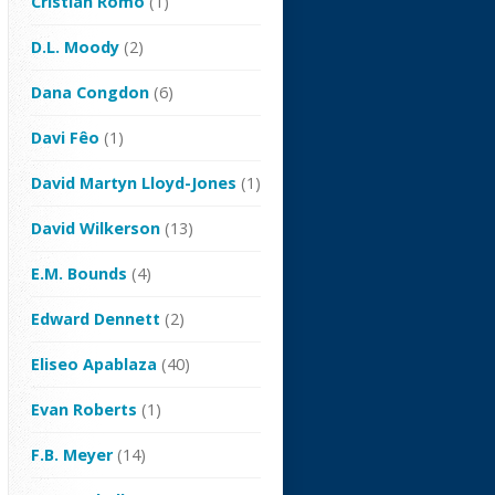
Cristian Romo
(1)
D.L. Moody
(2)
Dana Congdon
(6)
Davi Fêo
(1)
David Martyn Lloyd-Jones
(1)
David Wilkerson
(13)
E.M. Bounds
(4)
Edward Dennett
(2)
Eliseo Apablaza
(40)
Evan Roberts
(1)
F.B. Meyer
(14)