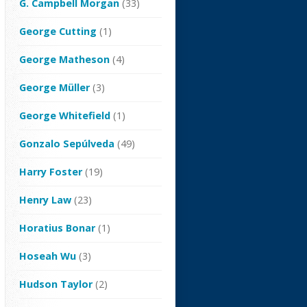
G. Campbell Morgan
(33)
George Cutting
(1)
George Matheson
(4)
George Müller
(3)
George Whitefield
(1)
Gonzalo Sepúlveda
(49)
Harry Foster
(19)
Henry Law
(23)
Horatius Bonar
(1)
Hoseah Wu
(3)
Hudson Taylor
(2)