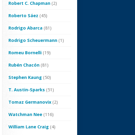
Robert C. Chapman
(2)
Roberto Sáez
(45)
Rodrigo Abarca
(81)
Rodrigo Scheuermann
(1)
Romeu Bornelli
(19)
Rubén Chacón
(81)
Stephen Kaung
(50)
T. Austin-Sparks
(51)
Tomaz Germanovix
(2)
Watchman Nee
(116)
William Lane Craig
(4)