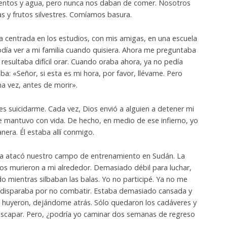
mentos y agua, pero nunca nos daban de comer. Nosotros
s y frutos silvestres. Comíamos basura.
a centrada en los estudios, con mis amigas, en una escuela
 Podía ver a mi familia cuando quisiera. Ahora me preguntaba
 resultaba difícil orar. Cuando oraba ahora, ya no pedía
a: «Señor, si esta es mi hora, por favor, llévame. Pero
a vez, antes de morir».
s suicidarme. Cada vez, Dios envió a alguien a detener mi
me mantuvo con vida. De hecho, en medio de ese infierno, yo
nera. Él estaba allí conmigo.
nda atacó nuestro campo de entrenamiento en Sudán. La
chos murieron a mi alrededor. Demasiado débil para luchar,
o mientras silbaban las balas. Yo no participé. Ya no me
disparaba por no combatir. Estaba demasiado cansada y
os huyeron, dejándome atrás. Sólo quedaron los cadáveres y
escapar. Pero, ¿podría yo caminar dos semanas de regreso