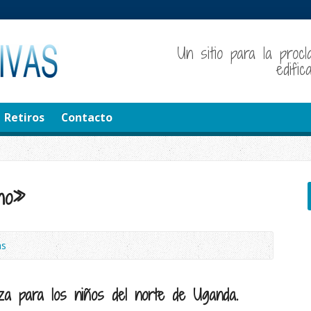
Un sitio para la procl
edifi
Retiros
Contacto
rno»
as
za para los niños del norte de Uganda.