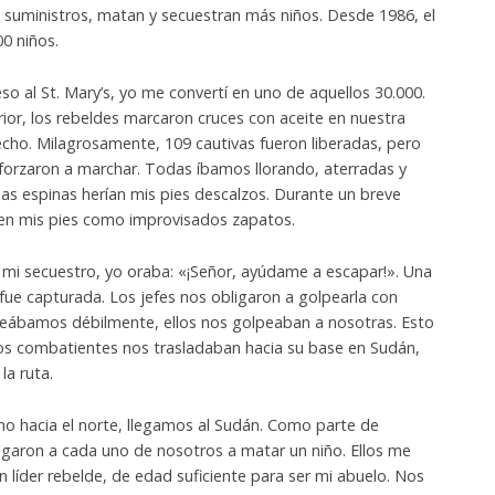
 suministros, matan y secuestran más niños. Desde 1986, el
0 niños.
o al St. Mary’s, yo me convertí en uno de aquellos 30.000.
ior, los rebeldes marcaron cruces con aceite en nuestra
echo. Milagrosamente, 109 cautivas fueron liberadas, pero
 forzaron a marchar. Todas íbamos llorando, aterradas y
las espinas herían mis pies descalzos. Durante un breve
 en mis pies como improvisados zapatos.
 mi secuestro, yo oraba: «¡Señor, ayúdame a escapar!». Una
 fue capturada. Los jefes nos obligaron a golpearla con
lpeábamos débilmente, ellos nos golpeaban a nosotras. Esto
os combatientes nos trasladaban hacia su base en Sudán,
la ruta.
o hacia el norte, llegamos al Sudán. Como parte de
ligaron a cada uno de nosotros a matar un niño. Ellos me
líder rebelde, de edad suficiente para ser mi abuelo. Nos