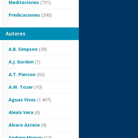
Meditaciones
(731)
Predicaciones
(390)
Autores
A.B. Simpson
(39)
A.J. Gordon
(1)
A.T. Pierson
(62)
A.W. Tozer
(10)
Aguas Vivas
(1.407)
Alexis Vera
(6)
Alvaro Astete
(9)
Andrew Murray
(14)