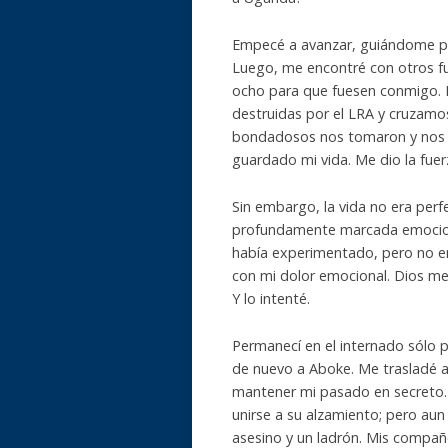
Empecé a avanzar, guiándome por 
Luego, me encontré con otros f
ocho para que fuesen conmigo. 
destruidas por el LRA y cruzamos
bondadosos nos tomaron y nos ay
guardado mi vida. Me dio la fuerz
Sin embargo, la vida no era perf
profundamente marcada emociona
había experimentado, pero no enc
con mi dolor emocional. Dios me
Y lo intenté.
Permanecí en el internado sólo 
de nuevo a Aboke. Me trasladé a o
mantener mi pasado en secreto.
unirse a su alzamiento; pero au
asesino y un ladrón. Mis compa