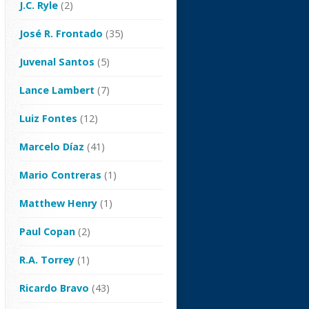
J.C. Ryle
(2)
José R. Frontado
(35)
Juvenal Santos
(5)
Lance Lambert
(7)
Luiz Fontes
(12)
Marcelo Díaz
(41)
Mario Contreras
(1)
Matthew Henry
(1)
Paul Copan
(2)
R.A. Torrey
(1)
Ricardo Bravo
(43)