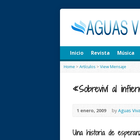
Inicio
Revista
Música
Home
>
Artículos
>
View Mensaje
«Sobreviví al infie
1 enero, 2009
by
Aguas Viv
Una historia de esperan