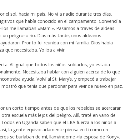
el sol, hacia mi país. No vi a nadie durante tres días.
ugitivos que había conocido en el campamento. Convencí a
Ellos me llamaban «Mami». Pasamos a través de aldeas
 un peligroso río. Días más tarde, unos aldeanos
udaron. Pronto fui reunida con mi familia. Dios había
a que necesitaba. Yo iba a vivir.
ecta. Al igual que todos los niños soldados, yo estaba
lmente. Necesitaba hablar con alguien acerca de lo que
ontraba ayuda. Volví al St. Mary’s, y empecé a trabajar
 mostró que tenía que perdonar para vivir de nuevo en paz.
por un corto tiempo antes de que los rebeldes se acercaran
tra escuela más lejos del peligro. Allí, traté en vano de
 Todos en Uganda saben que el LRA fuerza a los niños a
n así, la gente equivocadamente piensa en ti como un
ñeros se burlaban de mí, llamándome «la esposa de Kony».