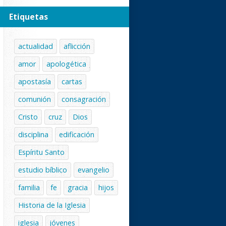
Etiquetas
actualidad
aflicción
amor
apologética
apostasía
cartas
comunión
consagración
Cristo
cruz
Dios
disciplina
edificación
Espíritu Santo
estudio bíblico
evangelio
familia
fe
gracia
hijos
Historia de la Iglesia
iglesia
jóvenes