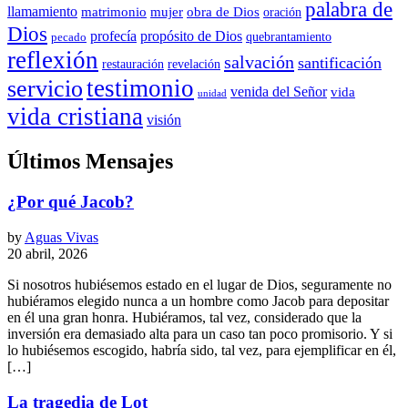
palabra de
llamamiento
matrimonio
mujer
obra de Dios
oración
Dios
propósito de Dios
profecía
quebrantamiento
pecado
reflexión
salvación
santificación
restauración
revelación
testimonio
servicio
venida del Señor
vida
unidad
vida cristiana
visión
Últimos Mensajes
¿Por qué Jacob?
by
Aguas Vivas
20 abril, 2026
Si nosotros hubiésemos estado en el lugar de Dios, seguramente no
hubiéramos elegido nunca a un hombre como Jacob para depositar
en él una gran honra. Hubiéramos, tal vez, considerado que la
inversión era demasiado alta para un caso tan poco promisorio. Y si
lo hubiésemos escogido, habría sido, tal vez, para ejemplificar en él,
[…]
La tragedia de Lot