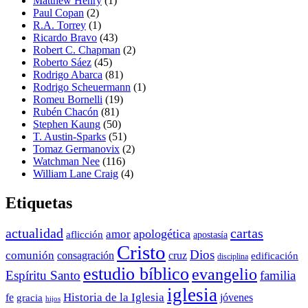
Matthew Henry
(1)
Paul Copan
(2)
R.A. Torrey
(1)
Ricardo Bravo
(43)
Robert C. Chapman
(2)
Roberto Sáez
(45)
Rodrigo Abarca
(81)
Rodrigo Scheuermann
(1)
Romeu Bornelli
(19)
Rubén Chacón
(81)
Stephen Kaung
(50)
T. Austin-Sparks
(51)
Tomaz Germanovix
(2)
Watchman Nee
(116)
William Lane Craig
(4)
Etiquetas
actualidad
cartas
apologética
amor
aflicción
apostasía
Cristo
Dios
comunión
consagración
cruz
edificación
disciplina
estudio bíblico
evangelio
Espíritu Santo
familia
iglesia
Historia de la Iglesia
fe
jóvenes
gracia
hijos