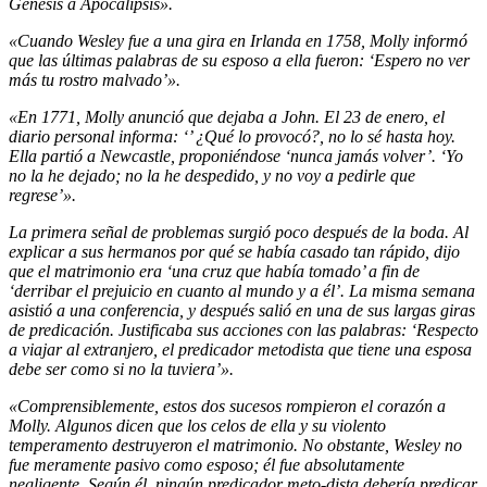
Génesis a Apocalipsis».
«Cuando Wesley fue a una gira en Irlanda en 1758, Molly informó
que las últimas palabras de su esposo a ella fueron: ‘Espero no ver
más tu rostro malvado’».
«En 1771, Molly anunció que dejaba a John. El 23 de enero, el
diario personal informa: ‘’ ¿Qué lo provocó?, no lo sé hasta hoy.
Ella partió a Newcastle, proponiéndose ‘nunca jamás volver’. ‘Yo
no la he dejado; no la he despedido, y no voy a pedirle que
regrese’».
La primera señal de problemas surgió poco después de la boda. Al
explicar a sus hermanos por qué se había casado tan rápido, dijo
que el matrimonio era ‘una cruz que había tomado’ a fin de
‘derribar el prejuicio en cuanto al mundo y a él’. La misma semana
asistió a una conferencia, y después salió en una de sus largas giras
de predicación. Justificaba sus acciones con las palabras: ‘Respecto
a viajar al extranjero, el predicador metodista que tiene una esposa
debe ser como si no la tuviera’».
«Comprensiblemente, estos dos sucesos rompieron el corazón a
Molly. Algunos dicen que los celos de ella y su violento
temperamento destruyeron el matrimonio. No obstante, Wesley no
fue meramente pasivo como esposo; él fue absolutamente
negligente. Según él, ningún predicador meto-dista debería predicar