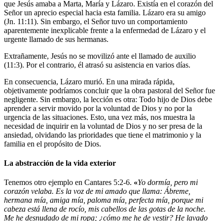
que Jesús amaba a Marta, María y Lázaro. Existía en el corazón del
Señor un aprecio especial hacia esta familia. Lázaro era su amigo
(Jn. 11:11). Sin embargo, el Señor tuvo un comportamiento
aparentemente inexplicable frente a la enfermedad de Lázaro y el
urgente llamado de sus hermanas.
Extrañamente, Jesús no se movilizó ante el llamado de auxilio
(11:3). Por el contrario, él atrasó su asistencia en varios días.
En consecuencia, Lázaro murió. En una mirada rápida,
objetivamente podríamos concluir que la obra pastoral del Señor fue
negligente. Sin embargo, la lección es otra: Todo hijo de Dios debe
aprender a servir movido por la voluntad de Dios y no por la
urgencia de las situaciones. Esto, una vez más, nos muestra la
necesidad de inquirir en la voluntad de Dios y no ser presa de la
ansiedad, olvidando las prioridades que tiene el matrimonio y la
familia en el propósito de Dios.
La abstracción de la vida exterior
Tenemos otro ejemplo en Cantares 5:2-6.
«
Yo dormía, pero mi
corazón velaba. Es la voz de mi amado que llama: Ábreme,
hermana mía, amiga mía, paloma mía, perfecta mía, porque mi
cabeza está llena de rocío, mis cabellos de las gotas de la noche.
Me he desnudado de mi ropa; ¿cómo me he de vestir? He lavado