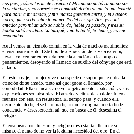
mis pies; ¿cómo los he de ensuciar? Mi amado metió su mano por
la ventanilla, y mi corazón se conmovió dentro de mí. Yo me levanté
para abrir a mi amado, y mis manos gotearon mirra, y mis dedos
mirra, que corría sobre la manecilla del cerrojo. Abrí yo a mi
amado; pero mi amado se había ido, había ya pasado; y tras su
hablar salió mi alma. Lo busqué, y no lo hallé; lo llamé, y no me
respondió».
Aquí vemos un ejemplo común en la vida de muchos matrimonios:
el ensimismamiento. Este tipo de abstracción de la vida exterior,
lleva a concentrar extremadamente la atención en los propios
pensamientos, desoyendo el llamado de auxilio del cónyuge que está
al lado.
En este pasaje, la mujer vive una especie de sopor que le nubla la
atención de su amado, tanto así que ignora el llamado, por
comodidad. Ella es incapaz de ver objetivamente la situación, y sus
explicaciones son absurdas. El amado, víctima de su dolor, intenta
reunirse con ella, sin resultados. El tiempo pasa, y cuando ella
decide atenderlo, él se ha retirado, lo que le origina un estado de
conciencia y desesperación tal, que en busca de él, desestima el
peligro.
El ensimismamiento es muy peligroso; es estar tan lleno de sí
mismo, al punto de no ver la legítima necesidad del otro. En el