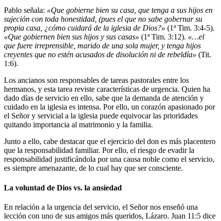
Pablo señala:
«Que gobierne bien su casa, que tenga a sus hijos en
sujeción con toda honestidad, (pues el que no sabe gobernar su
propia casa, ¿cómo cuidará de la iglesia de Dios?»
(1ª Tim. 3:4-5).
«Que gobiernen bien sus hijos y sus casas»
(1ª Tim. 3:12).
«…el
que fuere irreprensible, marido de una sola mujer, y tenga hijos
creyentes que no estén acusados de disolución ni de rebeldía»
(Tit.
1:6).
Los ancianos son responsables de tareas pastorales entre los
hermanos, y esta tarea reviste características de urgencia. Quien ha
dado días de servicio en ello, sabe que la demanda de atención y
cuidado en la iglesia es intensa. Por ello, un corazón apasionado por
el Señor y servicial a la iglesia puede equivocar las prioridades
quitando importancia al matrimonio y la familia.
Junto a ello, cabe destacar que el ejercicio del don es más placentero
que la responsabilidad familiar. Por ello, el riesgo de evadir la
responsabilidad justificándola por una causa noble como el servicio,
es siempre amenazante, de lo cual hay que ser consciente.
La voluntad de Dios vs. la ansiedad
En relación a la urgencia del servicio, el Señor nos enseñó una
lección con uno de sus amigos más queridos, Lázaro. Juan 11:5 dice