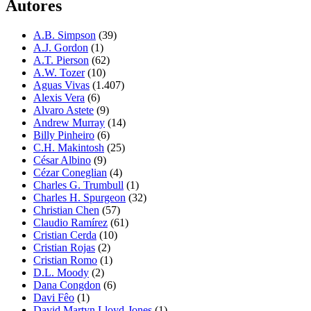
Autores
A.B. Simpson
(39)
A.J. Gordon
(1)
A.T. Pierson
(62)
A.W. Tozer
(10)
Aguas Vivas
(1.407)
Alexis Vera
(6)
Alvaro Astete
(9)
Andrew Murray
(14)
Billy Pinheiro
(6)
C.H. Makintosh
(25)
César Albino
(9)
Cézar Coneglian
(4)
Charles G. Trumbull
(1)
Charles H. Spurgeon
(32)
Christian Chen
(57)
Claudio Ramírez
(61)
Cristian Cerda
(10)
Cristian Rojas
(2)
Cristian Romo
(1)
D.L. Moody
(2)
Dana Congdon
(6)
Davi Fêo
(1)
David Martyn Lloyd-Jones
(1)