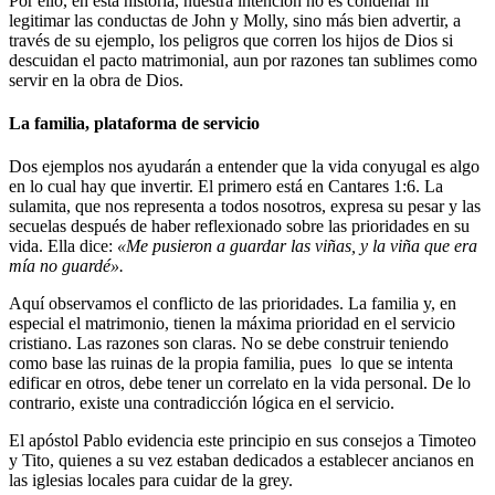
Por ello, en esta historia, nuestra intención no es condenar ni
legitimar las conductas de John y Molly, sino más bien advertir, a
través de su ejemplo, los peligros que corren los hijos de Dios si
descuidan el pacto matrimonial, aun por razones tan sublimes como
servir en la obra de Dios.
La familia, plataforma de servicio
Dos ejemplos nos ayudarán a entender que la vida conyugal es algo
en lo cual hay que invertir. El primero está en Cantares 1:6. La
sulamita, que nos representa a todos nosotros, expresa su pesar y las
secuelas después de haber reflexionado sobre las prioridades en su
vida. Ella dice:
«Me pusieron a guardar las viñas, y la viña que era
mía no guardé».
Aquí observamos el conflicto de las prioridades. La familia y, en
especial el matrimonio, tienen la máxima prioridad en el servicio
cristiano. Las razones son claras. No se debe construir teniendo
como base las ruinas de la propia familia, pues lo que se intenta
edificar en otros, debe tener un correlato en la vida personal. De lo
contrario, existe una contradicción lógica en el servicio.
El apóstol Pablo evidencia este principio en sus consejos a Timoteo
y Tito, quienes a su vez estaban dedicados a establecer ancianos en
las iglesias locales para cuidar de la grey.