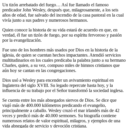
Un tizón arrebatado del fuego… Así fue llamado el famoso
predicador John Wesley, después que, milagrosamente, a los seis
años de edad, fue salvado del incendio de la casa pastoral en la cual
vivía junto a sus padres y numerosos hermanos.
Quien conoce la historia de su vida estará de acuerdo en que, en
verdad, él fue un tizón de fuego, por su espíritu fervoroso y pasión
por la evangelización.
Fue uno de los hombres más usados por Dios en la historia de la
iglesia, de quien se cuentan hechos impactantes. Atendió servicios
multitudinarios en los cuales predicaba la palabra junto a su hermano
Charles, quien, a su vez, compuso miles de himnos cristianos que
aún hoy se cantan en las congregaciones.
Dios usó a Wesley para encender un avivamiento espiritual en
Inglaterra del siglo XVIII. Su legado repercute hasta hoy, y la
influencia de su trabajo por el Señor transformó la sociedad inglesa.
Se cuenta entre los más abnegados siervos de Dios. Se dice que
viajó más de 400.000 kilómetros predicando el evangelio,
principalmente a caballo. Wesley cruzó el mar irlandés más de 42
veces y predicó más de 40.000 sermones. Su biografía contiene
numerosos relatos de valor espiritual, milagros, y ejemplos de una
vida abnegada de servicio y devoción cristiana.