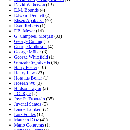
David Wilkerson
(13)
E.M. Bounds
(4)
Edward Dennett
(2)
Eliseo Apablaza
(40)
Evan Roberts
(1)
F.B. Meyer
(14)
G. Campbell Morgan
(33)
George Cutting
(1)
George Matheson
(4)
George Müller
(3)
George Whitefield
(1)
Gonzalo Sepúlveda
(49)
Harry Foster
(19)
Henry Law
(23)
Horatius Bonar
(1)
Hoseah Wu
(3)
Hudson Taylor
(2)
J.C. Ryle
(2)
José R. Frontado
(35)
Juvenal Santos
(5)
Lance Lambert
(7)
Luiz Fontes
(12)
Marcelo Díaz
(41)
Mario Contreras
(1)