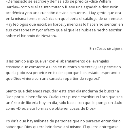
«Demasiado se escribe y demasiado se predica –dice William
Barclay– como si el asunto tratado fuese una agradable discusión
académica y no una cuestión de vida o muerte… Hay gente que ora
en la misma forma mecánica en que leería el catálogo de un remate.
Hay teólogos que escriben libros, y mientras lo hacen no sienten en
sus corazones mayor efecto que el que les hubiese hecho escribir
sobre el binomio de Newton».
En
«Cosas de viejos»
.
¿Has tenido algo que ver con el abaratamiento del evangelio
cristiano que convierte a Dios en nuestro sirviente? ¿Has permitido
que la pobreza penetre en tu alma porque has estado esperando
que Dios viniera con una canasta repartiendo regalos?
Siento que debemos repudiar esta gran ola moderna de buscar a
Dios por sus beneficios. Cualquiera puede escribir un libro que sea
un éxito de librería hoy en día, sólo basta con que le ponga un título
como «Diecisiete formas de obtener cosas de Dios».
Yo diría que hay millones de personas que no parecen entender o
saber que Dios quiere brindarse a sí mismo. Él quiere entregarse