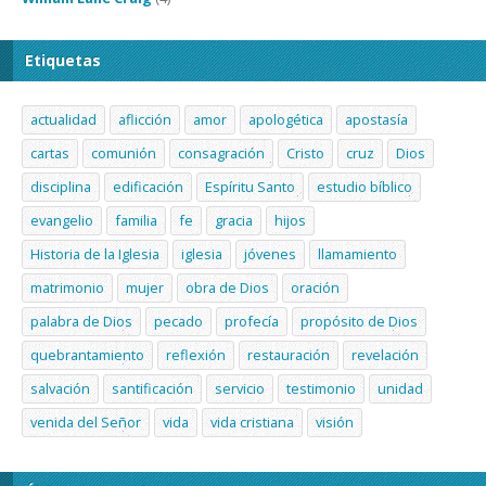
Etiquetas
actualidad
aflicción
amor
apologética
apostasía
cartas
comunión
consagración
Cristo
cruz
Dios
disciplina
edificación
Espíritu Santo
estudio bíblico
evangelio
familia
fe
gracia
hijos
Historia de la Iglesia
iglesia
jóvenes
llamamiento
matrimonio
mujer
obra de Dios
oración
palabra de Dios
pecado
profecía
propósito de Dios
quebrantamiento
reflexión
restauración
revelación
salvación
santificación
servicio
testimonio
unidad
venida del Señor
vida
vida cristiana
visión