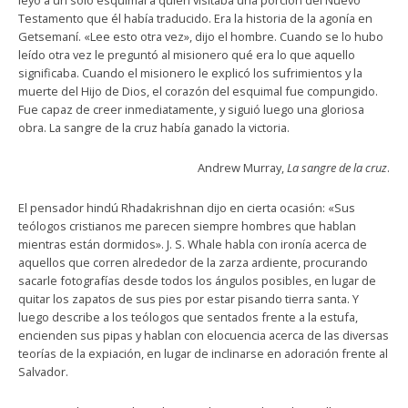
leyó a un solo esquimal a quien visitaba una porción del Nuevo
Testamento que él había traducido. Era la historia de la agonía en
Getsemaní. «Lee esto otra vez», dijo el hombre. Cuando se lo hubo
leído otra vez le preguntó al misionero qué era lo que aquello
significaba. Cuando el misionero le explicó los sufrimientos y la
muerte del Hijo de Dios, el corazón del esquimal fue compungido.
Fue capaz de creer inmediatamente, y siguió luego una gloriosa
obra. La sangre de la cruz había ganado la victoria.
Andrew Murray,
La sangre de la cruz
.
El pensador hindú Rhadakrishnan dijo en cierta ocasión: «Sus
teólogos cristianos me parecen siempre hombres que hablan
mientras están dormidos». J. S. Whale habla con ironía acerca de
aquellos que corren alrededor de la zarza ardiente, procurando
sacarle fotografías desde todos los ángulos posibles, en lugar de
quitar los zapatos de sus pies por estar pisando tierra santa. Y
luego describe a los teólogos que sentados frente a la estufa,
encienden sus pipas y hablan con elocuencia acerca de las diversas
teorías de la expiación, en lugar de inclinarse en adoración frente al
Salvador.