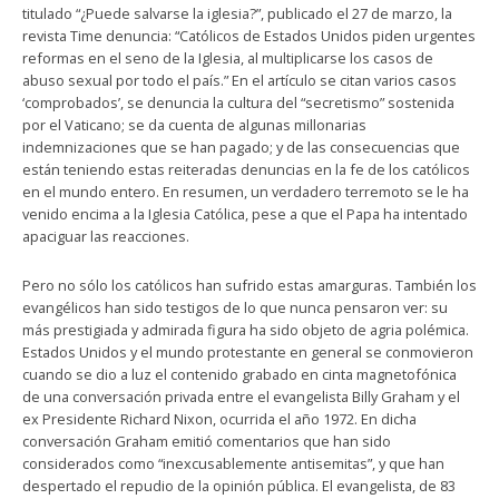
titulado “¿Puede salvarse la iglesia?”, publicado el 27 de marzo, la
revista Time denuncia: “Católicos de Estados Unidos piden urgentes
reformas en el seno de la Iglesia, al multiplicarse los casos de
abuso sexual por todo el país.” En el artículo se citan varios casos
‘comprobados’, se denuncia la cultura del “secretismo” sostenida
por el Vaticano; se da cuenta de algunas millonarias
indemnizaciones que se han pagado; y de las consecuencias que
están teniendo estas reiteradas denuncias en la fe de los católicos
en el mundo entero. En resumen, un verdadero terremoto se le ha
venido encima a la Iglesia Católica, pese a que el Papa ha intentado
apaciguar las reacciones.
Pero no sólo los católicos han sufrido estas amarguras. También los
evangélicos han sido testigos de lo que nunca pensaron ver: su
más prestigiada y admirada figura ha sido objeto de agria polémica.
Estados Unidos y el mundo protestante en general se conmovieron
cuando se dio a luz el contenido grabado en cinta magnetofónica
de una conversación privada entre el evangelista Billy Graham y el
ex Presidente Richard Nixon, ocurrida el año 1972. En dicha
conversación Graham emitió comentarios que han sido
considerados como “inexcusablemente antisemitas”, y que han
despertado el repudio de la opinión pública. El evangelista, de 83