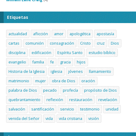
Etiquetas
actualidad
aflicción
amor
apologética
apostasía
cartas
comunión
consagración
Cristo
cruz
Dios
disciplina
edificación
Espíritu Santo
estudio bíblico
evangelio
familia
fe
gracia
hijos
Historia de la Iglesia
iglesia
jóvenes
llamamiento
matrimonio
mujer
obra de Dios
oración
palabra de Dios
pecado
profecía
propósito de Dios
quebrantamiento
reflexión
restauración
revelación
salvación
santificación
servicio
testimonio
unidad
venida del Señor
vida
vida cristiana
visión