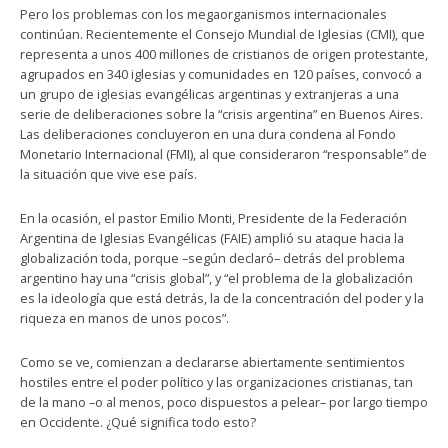
Pero los problemas con los megaorganismos internacionales
continúan. Recientemente el Consejo Mundial de Iglesias (CMI), que
representa a unos 400 millones de cristianos de origen protestante,
agrupados en 340 iglesias y comunidades en 120 países, convocó a
un grupo de iglesias evangélicas argentinas y extranjeras a una
serie de deliberaciones sobre la “crisis argentina” en Buenos Aires.
Las deliberaciones concluyeron en una dura condena al Fondo
Monetario Internacional (FMI), al que consideraron “responsable” de
la situación que vive ese país.
En la ocasión, el pastor Emilio Monti, Presidente de la Federación
Argentina de Iglesias Evangélicas (FAIE) amplió su ataque hacia la
globalización toda, porque –según declaró– detrás del problema
argentino hay una “crisis global”, y “el problema de la globalización
es la ideología que está detrás, la de la concentración del poder y la
riqueza en manos de unos pocos”.
Como se ve, comienzan a declararse abiertamente sentimientos
hostiles entre el poder político y las organizaciones cristianas, tan
de la mano –o al menos, poco dispuestos a pelear– por largo tiempo
en Occidente. ¿Qué significa todo esto?