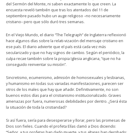
del Sermón del Monte, ni saben exactamente lo que creen. La
encuesta reveló también que tras los atentados del 11 de
septiembre pasado hubo un auge religioso –no necesariamente
cristiano– pero que sólo duró tres semanas.
En el Viejo Mundo, el diario “The Telegraph” de Inglaterra reflexionó
hace algunos días sobre la relati-vización del mensaje cristiano en
ese país. El diario advierte que el país está cada vez más
secularizado y que no hay signos de cambio. Según el periódico, la
culpa recae también sobre la propia Iglesia anglicana, “que no ha
conseguido reinventar su misión”.
Sincretismo, ecumenismo, admisión de homosexuales y lesbianas,
y humanismo en todas sus variadas manifestaciones, parecen ser
otros de los males que hay que añadir. Definitivamente, no son
buenos estos días para el cristianismo institucionalizado. Graves
amenazas por fuera, numerosas debilidades por dentro. ¿Será ésta
la situación de toda la cristiandad?
Si así fuera, sería para desesperarse y llorar, pero las promesas de
Dios son fieles. Cuando el profeta Elías clamó a Dios diciendo:
“Señor, a tus profetas han dado muerte, y tus altares han derribado;