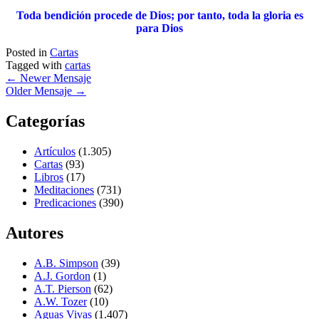
Toda bendición procede de Dios; por tanto, toda la gloria es
para Dios
Posted in
Cartas
Tagged with
cartas
←
Newer Mensaje
Older Mensaje
→
Categorías
Artículos
(1.305)
Cartas
(93)
Libros
(17)
Meditaciones
(731)
Predicaciones
(390)
Autores
A.B. Simpson
(39)
A.J. Gordon
(1)
A.T. Pierson
(62)
A.W. Tozer
(10)
Aguas Vivas
(1.407)