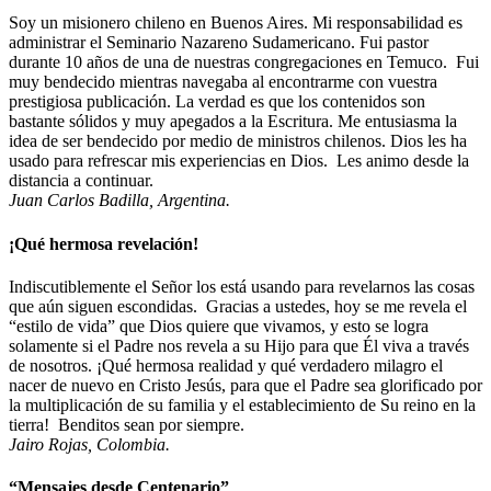
Soy un misionero chileno en Buenos Aires. Mi responsabilidad es
administrar el Seminario Nazareno Sudamericano. Fui pastor
durante 10 años de una de nuestras congregaciones en Temuco. Fui
muy bendecido mientras navegaba al encontrarme con vuestra
prestigiosa publicación. La verdad es que los contenidos son
bastante sólidos y muy apegados a la Escritura. Me entusiasma la
idea de ser bendecido por medio de ministros chilenos. Dios les ha
usado para refrescar mis experiencias en Dios. Les animo desde la
distancia a continuar.
Juan Carlos Badilla, Argentina.
¡Qué hermosa revelación!
Indiscutiblemente el Señor los está usando para revelarnos las cosas
que aún siguen escondidas. Gracias a ustedes, hoy se me revela el
“estilo de vida” que Dios quiere que vivamos, y esto se logra
solamente si el Padre nos revela a su Hijo para que Él viva a través
de nosotros. ¡Qué hermosa realidad y qué verdadero milagro el
nacer de nuevo en Cristo Jesús, para que el Padre sea glorificado por
la multiplicación de su familia y el establecimiento de Su reino en la
tierra! Benditos sean por siempre.
Jairo Rojas, Colombia.
“Mensajes desde Centenario”