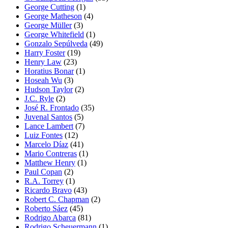
George Cutting
(1)
George Matheson
(4)
George Müller
(3)
George Whitefield
(1)
Gonzalo Sepúlveda
(49)
Harry Foster
(19)
Henry Law
(23)
Horatius Bonar
(1)
Hoseah Wu
(3)
Hudson Taylor
(2)
J.C. Ryle
(2)
José R. Frontado
(35)
Juvenal Santos
(5)
Lance Lambert
(7)
Luiz Fontes
(12)
Marcelo Díaz
(41)
Mario Contreras
(1)
Matthew Henry
(1)
Paul Copan
(2)
R.A. Torrey
(1)
Ricardo Bravo
(43)
Robert C. Chapman
(2)
Roberto Sáez
(45)
Rodrigo Abarca
(81)
Rodrigo Scheuermann
(1)