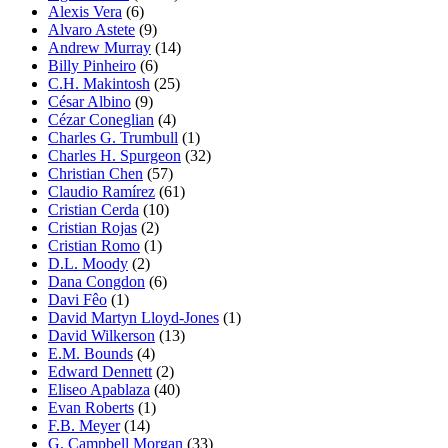
Alexis Vera
(6)
Alvaro Astete
(9)
Andrew Murray
(14)
Billy Pinheiro
(6)
C.H. Makintosh
(25)
César Albino
(9)
Cézar Coneglian
(4)
Charles G. Trumbull
(1)
Charles H. Spurgeon
(32)
Christian Chen
(57)
Claudio Ramírez
(61)
Cristian Cerda
(10)
Cristian Rojas
(2)
Cristian Romo
(1)
D.L. Moody
(2)
Dana Congdon
(6)
Davi Fêo
(1)
David Martyn Lloyd-Jones
(1)
David Wilkerson
(13)
E.M. Bounds
(4)
Edward Dennett
(2)
Eliseo Apablaza
(40)
Evan Roberts
(1)
F.B. Meyer
(14)
G. Campbell Morgan
(33)