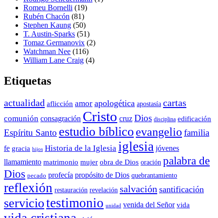
Romeu Bornelli
(19)
Rubén Chacón
(81)
Stephen Kaung
(50)
T. Austin-Sparks
(51)
Tomaz Germanovix
(2)
Watchman Nee
(116)
William Lane Craig
(4)
Etiquetas
actualidad
cartas
apologética
amor
aflicción
apostasía
Cristo
Dios
comunión
consagración
cruz
edificación
disciplina
estudio bíblico
evangelio
Espíritu Santo
familia
iglesia
Historia de la Iglesia
fe
jóvenes
gracia
hijos
palabra de
llamamiento
matrimonio
mujer
obra de Dios
oración
Dios
propósito de Dios
profecía
quebrantamiento
pecado
reflexión
salvación
santificación
restauración
revelación
testimonio
servicio
venida del Señor
vida
unidad
vida cristiana