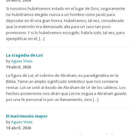
20 abril, 2026
Si nosotros hubiésemos estado en el lugar de Dios, seguramente
no hubiéramos elegido nunca a un hombre como Jacob para
depositar en él una gran honra. Hubiéramos, tal vez, considerado
que la inversión era demasiado alta para un caso tan poco
promisorio. Y si lo hubiésemos escogido, habría sido, tal vez, para
ejemplificar en él, […]
La tragedia de Lot
by
Aguas Vivas
19 abril, 2026
La figura de Lot, el sobrino de Abraham, es paradigmática en la
Biblia. Tiene un amplio significado simbólico que nos conviene
revisar. Lot se unió al éxodo de Abraham de Ur de los caldeos. Los
hechos posteriores nos dirán que Lot no seguía a Abraham guiado
por una fe personal ni por un llamamiento, sino […]
El matrimonio mayor
by
Aguas Vivas
18 abril, 2026