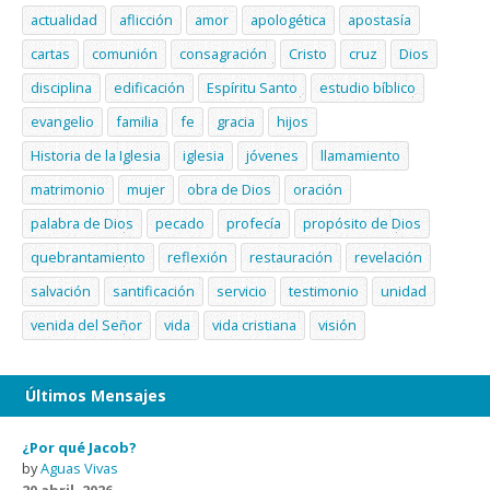
actualidad
aflicción
amor
apologética
apostasía
cartas
comunión
consagración
Cristo
cruz
Dios
disciplina
edificación
Espíritu Santo
estudio bíblico
evangelio
familia
fe
gracia
hijos
Historia de la Iglesia
iglesia
jóvenes
llamamiento
matrimonio
mujer
obra de Dios
oración
palabra de Dios
pecado
profecía
propósito de Dios
quebrantamiento
reflexión
restauración
revelación
salvación
santificación
servicio
testimonio
unidad
venida del Señor
vida
vida cristiana
visión
Últimos Mensajes
¿Por qué Jacob?
by
Aguas Vivas