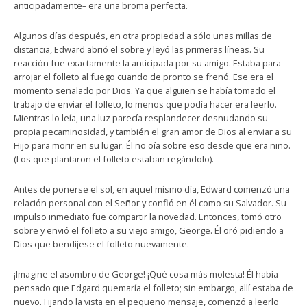
anticipadamente– era una broma perfecta.
Algunos días después, en otra propiedad a sólo unas millas de
distancia, Edward abrió el sobre y leyó las primeras líneas. Su
reacción fue exactamente la anticipada por su amigo. Estaba para
arrojar el folleto al fuego cuando de pronto se frenó. Ese era el
momento señalado por Dios. Ya que alguien se había tomado el
trabajo de enviar el folleto, lo menos que podía hacer era leerlo.
Mientras lo leía, una luz parecía resplandecer desnudando su
propia pecaminosidad, y también el gran amor de Dios al enviar a su
Hijo para morir en su lugar. Él no oía sobre eso desde que era niño.
(Los que plantaron el folleto estaban regándolo).
Antes de ponerse el sol, en aquel mismo día, Edward comenzó una
relación personal con el Señor y confió en él como su Salvador. Su
impulso inmediato fue compartir la novedad. Entonces, tomó otro
sobre y envió el folleto a su viejo amigo, George. Él oró pidiendo a
Dios que bendijese el folleto nuevamente.
¡Imagine el asombro de George! ¡Qué cosa más molesta! Él había
pensado que Edgard quemaría el folleto; sin embargo, allí estaba de
nuevo. Fijando la vista en el pequeño mensaje, comenzó a leerlo