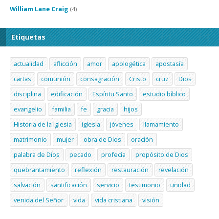
William Lane Craig
(4)
Etiquetas
actualidad
aflicción
amor
apologética
apostasía
cartas
comunión
consagración
Cristo
cruz
Dios
disciplina
edificación
Espíritu Santo
estudio bíblico
evangelio
familia
fe
gracia
hijos
Historia de la Iglesia
iglesia
jóvenes
llamamiento
matrimonio
mujer
obra de Dios
oración
palabra de Dios
pecado
profecía
propósito de Dios
quebrantamiento
reflexión
restauración
revelación
salvación
santificación
servicio
testimonio
unidad
venida del Señor
vida
vida cristiana
visión