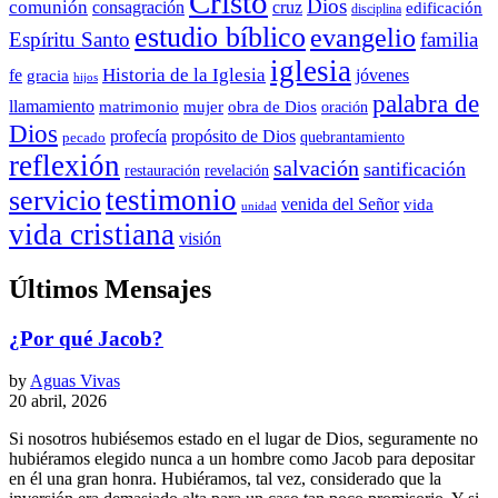
Cristo
Dios
comunión
consagración
cruz
edificación
disciplina
estudio bíblico
evangelio
Espíritu Santo
familia
iglesia
Historia de la Iglesia
fe
jóvenes
gracia
hijos
palabra de
llamamiento
matrimonio
mujer
obra de Dios
oración
Dios
propósito de Dios
profecía
quebrantamiento
pecado
reflexión
salvación
santificación
restauración
revelación
testimonio
servicio
venida del Señor
vida
unidad
vida cristiana
visión
Últimos Mensajes
¿Por qué Jacob?
by
Aguas Vivas
20 abril, 2026
Si nosotros hubiésemos estado en el lugar de Dios, seguramente no
hubiéramos elegido nunca a un hombre como Jacob para depositar
en él una gran honra. Hubiéramos, tal vez, considerado que la