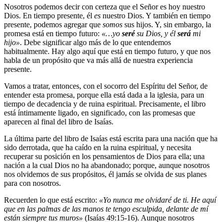
Nosotros podemos decir con certeza que el Señor es hoy nuestro
Dios. En tiempo presente, él
es
nuestro Dios. Y también en tiempo
presente, podemos agregar que
somos
sus hijos. Y, sin embargo, la
promesa está en tiempo futuro:
«…yo
seré
su Dios, y él
será
mi
hijo»
. Debe significar algo más de lo que entendemos
habitualmente. Hay algo aquí que está en tiempo futuro, y que nos
habla de un propósito que va más allá de nuestra experiencia
presente.
Vamos a tratar, entonces, con el socorro del Espíritu del Señor, de
entender esta promesa, porque ella está dada a la iglesia, para un
tiempo de decadencia y de ruina espiritual. Precisamente, el libro
está íntimamente ligado, en significado, con las promesas que
aparecen al final del libro de Isaías.
La última parte del libro de Isaías está escrita para una nación que ha
sido derrotada, que ha caído en la ruina espiritual, y necesita
recuperar su posición en los pensamientos de Dios para ella; una
nación a la cual Dios no ha abandonado; porque, aunque nosotros
nos olvidemos de sus propósitos, él jamás se olvida de sus planes
para con nosotros.
Recuerden lo que está escrito:
«Yo nunca me olvidaré de ti. He aquí
que en las palmas de las manos te tengo esculpida, delante de mí
están siempre tus muros»
(Isaías 49:15-16). Aunque nosotros