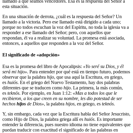
llamado a que seamos vencedores. Esa es la respuesta del Señor a
esta situación.
En una situación de derrota, ¿cuál es la respuesta del Señor? Un
llamado a la victoria. Pero ese llamado está dirigido a cada uno;
porque no todos escuchan la voz del Espíritu, no toda la iglesia va a
responder a ese llamado del Señor; pero, con aquellos que
respondan, él va a realizar su voluntad. La promesa está asociada,
entonces, a aquellos que responden a la voz del Señor.
El significado de «adopción»
Esa es la promesa del libro de Apocalipsis:
«Yo seré su Dios, y él
será mi hijo»
. Para entender por qué está en tiempo futuro, podemos
observar que la palabra
hijo
, que usa aquí la Escritura, en griego,
es
huiós
. En el griego del Nuevo Testamento, hay dos palabras
diferentes que se traducen como
hijo
. La primera, la más común,
es
teknós
. Por ejemplo, en Juan 1:12:
«Mas a todos los que le
recibieron, a los que creen en su nombre, les dio potestad de ser
hechos
hijos
de Dios»
, la palabra
hijos
, en griego, es
teknós
.
Y, sin embargo, cada vez que la Escritura habla del Señor Jesucristo,
como Hijo de Dios, la palabra griega allí es
huiós
. Es importante
entender la diferencia, pues nuestro idioma no tiene equivalentes que
puedan traducir con exactitud el significado de las palabras en