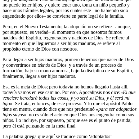
no puede tener hijos, y quiere tener uno, toma un niño pequeño y
hace unos trámites legales, por los cuales éste –no habiendo sido
engendrado por ellos– se convierte en parte legal de la familia.
Pero, en el Nuevo Testamento, la adopción no se refiere –aunque,
por supuesto, es verdad– al momento en que nosotros fuimos
nacidos del Espíritu, regenerados y nacidos de Dios. Se refiere al
momento en que lleguemos a ser hijos maduros, se refiere al
propósito eterno de Dios con nosotros.
Para llegar a ser hijos maduros, primero tenemos que nacer de Dios
y convertirnos en
teknós
de Dios, y a través de un proceso de
formación, bajo su mano amorosa, bajo la disciplina de su Espíritu,
finalmente, llegar a ser hijos maduros.
Esa es la meta de Dios; pero todavía no hemos llegado hasta allí,
todavía vamos en ese camino. Por eso, Apocalipsis nos dice:
«El que
venciere heredará todas las cosas, y yo seré su Dios, y él será mi
hijo»
. Se trata, entonces, de este proceso. Y lo que el apóstol Pablo
tiene en mente, cuando dice que nos predestinó
«para ser adoptados
hijos suyos»
, no es sólo el acto en que Dios nos engendra como sus
niños. Lo incluye, por supuesto, porque ese es el punto de partida;
pero él está pensando en la meta final.
La palabra griega que aquí se traduce como ‘adoptados’