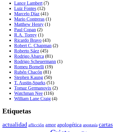
Lance Lambert
(7)
Luiz Fontes
(12)
Marcelo Díaz
(41)
Mario Contreras
(1)
Matthew Henry
(1)
Paul Copan
(2)
R.A. Torrey
(1)
Ricardo Bravo
(43)
Robert C. Chapman
(2)
Roberto Sáez
(45)
Rodrigo Abarca
(81)
Rodrigo Scheuermann
(1)
Romeu Bornelli
(19)
Rubén Chacón
(81)
Stephen Kaung
(50)
T. Austin-Sparks
(51)
Tomaz Germanovix
(2)
Watchman Nee
(116)
William Lane Craig
(4)
Etiquetas
actualidad
cartas
apologética
amor
aflicción
apostasía