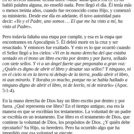
habló palabra alguna, no enseñó nada. Pero llegó el día. Él tenía más
o menos treinta años, cuando fue reconocido como Hijo, y comenzó
su ministerio. Desde ese día en adelante, él tuvo autoridad para
decir:
«Yo y el Padre, uno somos … El que me ha visto a mí, ha
visto al Padre»
.
Pero todavía faltaba una etapa por cumplir, y esa es la etapa que
encontramos en Apocalipsis 5. Él debió morir en la cruz y ser
resucitado. Y entonces fue exaltado. Y esto es lo que ocurrió cuando
el Señor llegó a los cielos:
«Vi en la mano derecha del que estaba
sentado en el trono un libro escrito por dentro y por fuera, sellado
con siete sellos. Y vi a un ángel fuerte que pregonaba a gran voz:
¿Quién es digno de abrir el libro y desatar sus sellos? Y ninguno, ni
en el cielo ni en la tierra ni debajo de la tierra, podía abrir el libro,
ni aun mirarlo. Y lloraba yo mucho, porque no se había hallado a
ninguno digno de abrir el libro, ni de leerlo, ni de mirarlo»
(Apoc.
5:1-4).
En la mano derecha de Dios hay un libro escrito por dentro y por
fuera. ¿Qué representa ese libro? En el tiempo antiguo, esa era la
manera en que se escribían los testamentos. La voluntad de un padre
se escribía en un testamento. Ese libro es el testamento de Dios, que
contiene la voluntad de Dios, los propósitos de Dios. ¿Y quién debe
ejecutarlo? Su Hijo, su heredero. Pero ha ocurrido algo que ha
impedido que esa voluntad se ejecute.