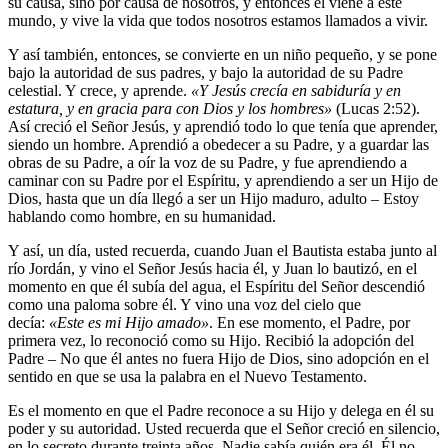
su causa, sino por causa de nosotros, y entonces él viene a este
mundo, y vive la vida que todos nosotros estamos llamados a vivir.
Y así también, entonces, se convierte en un niño pequeño, y se pone
bajo la autoridad de sus padres, y bajo la autoridad de su Padre
celestial. Y crece, y aprende.
«Y Jesús crecía en sabiduría y en
estatura, y en gracia para con Dios y los hombres»
(Lucas 2:52).
Así creció el Señor Jesús, y aprendió todo lo que tenía que aprender,
siendo un hombre. Aprendió a obedecer a su Padre, y a guardar las
obras de su Padre, a oír la voz de su Padre, y fue aprendiendo a
caminar con su Padre por el Espíritu, y aprendiendo a ser un Hijo de
Dios, hasta que un día llegó a ser un Hijo maduro, adulto – Estoy
hablando como hombre, en su humanidad.
Y así, un día, usted recuerda, cuando Juan el Bautista estaba junto al
río Jordán, y vino el Señor Jesús hacia él, y Juan lo bautizó, en el
momento en que él subía del agua, el Espíritu del Señor descendió
como una paloma sobre él. Y vino una voz del cielo que
decía:
«Este es mi Hijo amado»
. En ese momento, el Padre, por
primera vez, lo reconoció como su Hijo. Recibió la adopción del
Padre – No que él antes no fuera Hijo de Dios, sino adopción en el
sentido en que se usa la palabra en el Nuevo Testamento.
Es el momento en que el Padre reconoce a su Hijo y delega en él su
poder y su autoridad. Usted recuerda que el Señor creció en silencio,
en lo secreto durante treinta años. Nadie sabía quién era él. Él no