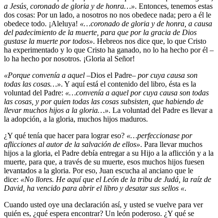
a Jesús, coronado de gloria y de honra…»
. Entonces, tenemos estas
dos cosas: Por un lado, a nosotros no nos obedece nada; pero a él le
obedece todo. ¡Aleluya!
«…coronado de gloria y de honra, a causa
del padecimiento de la muerte, para que por la gracia de Dios
gustase la muerte por todos»
. Hebreos nos dice que, lo que Cristo
ha experimentado y lo que Cristo ha ganado, no lo ha hecho por él –
lo ha hecho por nosotros. ¡Gloria al Señor!
«Porque convenía a aquel
–Dios el Padre–
por cuya causa son
todas las cosas…»
. Y aquí está el contenido del libro, ésta es la
voluntad del Padre:
«…convenía a aquel por cuya causa son todas
las cosas, y por quien todas las cosas subsisten, que habiendo de
llevar muchos hijos a la gloria…»
. La voluntad del Padre es llevar a
la adopción, a la gloria, muchos hijos maduros.
¿Y qué tenía que hacer para lograr eso?
«…perfeccionase por
aflicciones al autor de la salvación de ellos»
. Para llevar muchos
hijos a la gloria, el Padre debía entregar a su Hijo a la aflicción y a la
muerte, para que, a través de su muerte, esos muchos hijos fuesen
levantados a la gloria. Por eso, Juan escucha al anciano que le
dice:
«No llores. He aquí que el León de la tribu de Judá, la raíz de
David, ha vencido para abrir el libro y desatar sus sellos «
.
Cuando usted oye una declaración así, y usted se vuelve para ver
quién es, ¿qué espera encontrar? Un león poderoso. ¿Y qué se