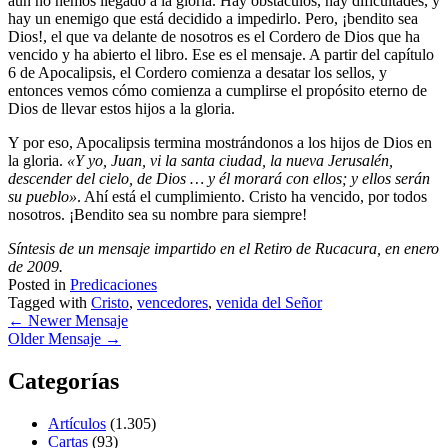
aún no hemos llegado a la gloria. Hay obstáculos, hay dificultades, y
hay un enemigo que está decidido a impedirlo. Pero, ¡bendito sea
Dios!, el que va delante de nosotros es el Cordero de Dios que ha
vencido y ha abierto el libro. Ese es el mensaje. A partir del capítulo
6 de Apocalipsis, el Cordero comienza a desatar los sellos, y
entonces vemos cómo comienza a cumplirse el propósito eterno de
Dios de llevar estos hijos a la gloria.
Y por eso, Apocalipsis termina mostrándonos a los hijos de Dios en
la gloria.
«Y yo, Juan, vi la santa ciudad, la nueva Jerusalén,
descender del cielo, de Dios … y él morará con ellos; y ellos serán
su pueblo»
. Ahí está el cumplimiento. Cristo ha vencido, por todos
nosotros. ¡Bendito sea su nombre para siempre!
Síntesis de un mensaje impartido en el Retiro de Rucacura, en enero
de 2009.
Posted in
Predicaciones
Tagged with
Cristo
,
vencedores
,
venida del Señor
←
Newer Mensaje
Older Mensaje
→
Categorías
Artículos
(1.305)
Cartas
(93)