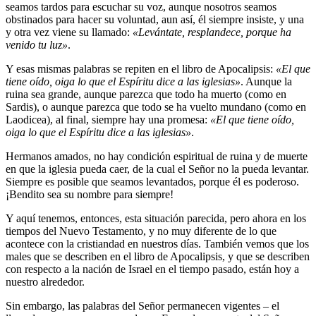
seamos tardos para escuchar su voz, aunque nosotros seamos
obstinados para hacer su voluntad, aun así, él siempre insiste, y una
y otra vez viene su llamado:
«Levántate, resplandece, porque ha
venido tu luz»
.
Y esas mismas palabras se repiten en el libro de Apocalipsis:
«El que
tiene oído, oiga lo que el Espíritu dice a las iglesias»
. Aunque la
ruina sea grande, aunque parezca que todo ha muerto (como en
Sardis), o aunque parezca que todo se ha vuelto mundano (como en
Laodicea), al final, siempre hay una promesa:
«El que tiene oído,
oiga lo que el Espíritu dice a las iglesias»
.
Hermanos amados, no hay condición espiritual de ruina y de muerte
en que la iglesia pueda caer, de la cual el Señor no la pueda levantar.
Siempre es posible que seamos levantados, porque él es poderoso.
¡Bendito sea su nombre para siempre!
Y aquí tenemos, entonces, esta situación parecida, pero ahora en los
tiempos del Nuevo Testamento, y no muy diferente de lo que
acontece con la cristiandad en nuestros días. También vemos que los
males que se describen en el libro de Apocalipsis, y que se describen
con respecto a la nación de Israel en el tiempo pasado, están hoy a
nuestro alrededor.
Sin embargo, las palabras del Señor permanecen vigentes – el