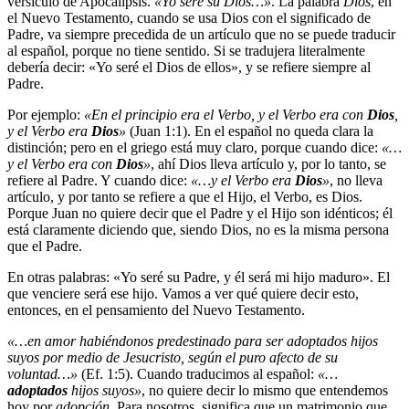
versículo de Apocalipsis.
«Yo seré su Dios…»
. La palabra
Dios
, en
el Nuevo Testamento, cuando se usa Dios con el significado de
Padre, va siempre precedida de un artículo que no se puede traducir
al español, porque no tiene sentido. Si se tradujera literalmente
debería decir: «Yo seré el Dios de ellos», y se refiere siempre al
Padre.
Por ejemplo:
«En el principio era el Verbo, y el Verbo era con
Dios
,
y el Verbo era
Dios
»
(Juan 1:1). En el español no queda clara la
distinción; pero en el griego está muy claro, porque cuando dice:
«…
y el Verbo era con
Dios
»
, ahí Dios lleva artículo y, por lo tanto, se
refiere al Padre. Y cuando dice:
«…y el Verbo era
Dios
»
, no lleva
artículo, y por tanto se refiere a que el Hijo, el Verbo, es Dios.
Porque Juan no quiere decir que el Padre y el Hijo son idénticos; él
está claramente diciendo que, siendo Dios, no es la misma persona
que el Padre.
En otras palabras: «Yo seré su Padre, y él será mi hijo maduro». El
que venciere será ese hijo. Vamos a ver qué quiere decir esto,
entonces, en el pensamiento del Nuevo Testamento.
«…en amor habiéndonos predestinado para ser adoptados hijos
suyos por medio de Jesucristo, según el puro afecto de su
voluntad…»
(Ef. 1:5). Cuando traducimos al español:
«…
adoptados
hijos suyos»
, no quiere decir lo mismo que entendemos
hoy por
adopción
. Para nosotros, significa que un matrimonio que