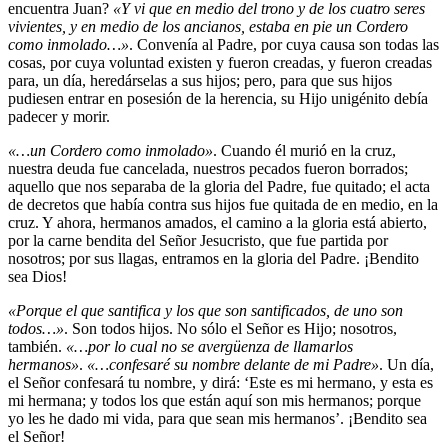
encuentra Juan?
«Y vi que en medio del trono y de los cuatro seres
vivientes, y en medio de los ancianos, estaba en pie un Cordero
como inmolado…»
. Convenía al Padre, por cuya causa son todas las
cosas, por cuya voluntad existen y fueron creadas, y fueron creadas
para, un día, heredárselas a sus hijos; pero, para que sus hijos
pudiesen entrar en posesión de la herencia, su Hijo unigénito debía
padecer y morir.
«…un Cordero como inmolado»
. Cuando él murió en la cruz,
nuestra deuda fue cancelada, nuestros pecados fueron borrados;
aquello que nos separaba de la gloria del Padre, fue quitado; el acta
de decretos que había contra sus hijos fue quitada de en medio, en la
cruz. Y ahora, hermanos amados, el camino a la gloria está abierto,
por la carne bendita del Señor Jesucristo, que fue partida por
nosotros; por sus llagas, entramos en la gloria del Padre. ¡Bendito
sea Dios!
«Porque el que santifica y los que son santificados, de uno son
todos…»
. Son todos hijos. No sólo el Señor es Hijo; nosotros,
también.
«…por lo cual no se avergüenza de llamarlos
hermanos»
.
«…confesaré su nombre delante de mi Padre»
. Un día,
el Señor confesará tu nombre, y dirá: ‘Este es mi hermano, y esta es
mi hermana; y todos los que están aquí son mis hermanos; porque
yo les he dado mi vida, para que sean mis hermanos’. ¡Bendito sea
el Señor!