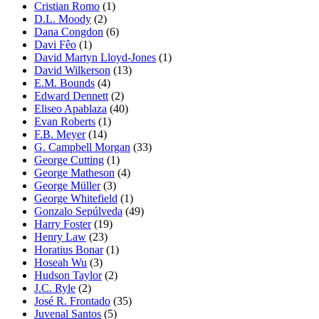
Cristian Romo
(1)
D.L. Moody
(2)
Dana Congdon
(6)
Davi Fêo
(1)
David Martyn Lloyd-Jones
(1)
David Wilkerson
(13)
E.M. Bounds
(4)
Edward Dennett
(2)
Eliseo Apablaza
(40)
Evan Roberts
(1)
F.B. Meyer
(14)
G. Campbell Morgan
(33)
George Cutting
(1)
George Matheson
(4)
George Müller
(3)
George Whitefield
(1)
Gonzalo Sepúlveda
(49)
Harry Foster
(19)
Henry Law
(23)
Horatius Bonar
(1)
Hoseah Wu
(3)
Hudson Taylor
(2)
J.C. Ryle
(2)
José R. Frontado
(35)
Juvenal Santos
(5)