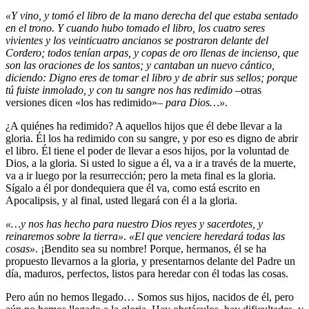
«Y vino, y tomó el libro de la mano derecha del que estaba sentado
en el trono. Y cuando hubo tomado el libro, los cuatro seres
vivientes y los veinticuatro ancianos se postraron delante del
Cordero; todos tenían arpas, y copas de oro llenas de incienso, que
son las oraciones de los santos; y cantaban un nuevo cántico,
diciendo: Digno eres de tomar el libro y de abrir sus sellos; porque
tú fuiste inmolado, y con tu sangre nos has redimido
–otras
versiones dicen «los has redimido»–
para Dios…»
.
¿A quiénes ha redimido? A aquellos hijos que él debe llevar a la
gloria. Él los ha redimido con su sangre, y por eso es digno de abrir
el libro. Él tiene el poder de llevar a esos hijos, por la voluntad de
Dios, a la gloria. Si usted lo sigue a él, va a ir a través de la muerte,
va a ir luego por la resurrección; pero la meta final es la gloria.
Sígalo a él por dondequiera que él va, como está escrito en
Apocalipsis, y al final, usted llegará con él a la gloria.
«…y nos has hecho para nuestro Dios reyes y sacerdotes, y
reinaremos sobre la tierra»
.
«El que venciere heredará todas las
cosas»
. ¡Bendito sea su nombre! Porque, hermanos, él se ha
propuesto llevarnos a la gloria, y presentarnos delante del Padre un
día, maduros, perfectos, listos para heredar con él todas las cosas.
Pero aún no hemos llegado… Somos sus hijos, nacidos de él, pero