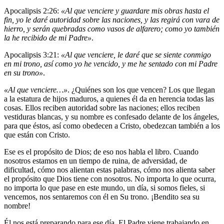
Apocalipsis 2:26:
«Al que venciere y guardare mis obras hasta el
fin, yo le daré autoridad sobre las naciones, y las regirá con vara de
hierro, y serán quebradas como vasos de alfarero; como yo también
la he recibido de mi Padre»
.
Apocalipsis 3:21:
«Al que venciere, le daré que se siente conmigo
en mi trono, así como yo he vencido, y me he sentado con mi Padre
en su trono»
.
«Al que venciere…»
. ¿Quiénes son los que vencen? Los que llegan
a la estatura de hijos maduros, a quienes él da en herencia todas las
cosas. Ellos reciben autoridad sobre las naciones; ellos reciben
vestiduras blancas, y su nombre es confesado delante de los ángeles,
para que éstos, así como obedecen a Cristo, obedezcan también a los
que están con Cristo.
Ese es el propósito de Dios; de eso nos habla el libro. Cuando
nosotros estamos en un tiempo de ruina, de adversidad, de
dificultad, cómo nos alientan estas palabras, cómo nos alienta saber
el propósito que Dios tiene con nosotros. No importa lo que ocurra,
no importa lo que pase en este mundo, un día, si somos fieles, si
vencemos, nos sentaremos con él en Su trono. ¡Bendito sea su
nombre!
Él nos está preparando para ese día. El Padre viene trabajando en