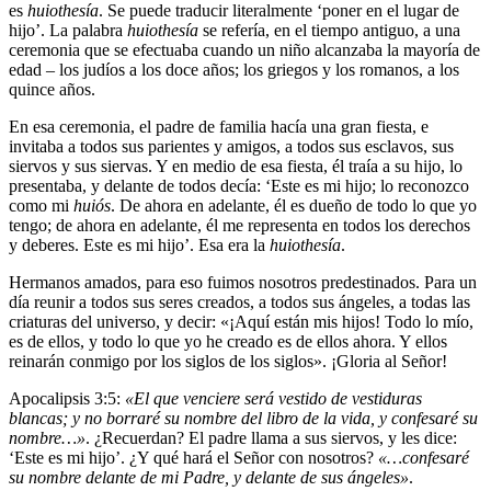
es
huiothesía
. Se puede traducir literalmente ‘poner en el lugar de
hijo’. La palabra
huiothesía
se refería, en el tiempo antiguo, a una
ceremonia que se efectuaba cuando un niño alcanzaba la mayoría de
edad – los judíos a los doce años; los griegos y los romanos, a los
quince años.
En esa ceremonia, el padre de familia hacía una gran fiesta, e
invitaba a todos sus parientes y amigos, a todos sus esclavos, sus
siervos y sus siervas. Y en medio de esa fiesta, él traía a su hijo, lo
presentaba, y delante de todos decía: ‘Este es mi hijo; lo reconozco
como mi
huiós
. De ahora en adelante, él es dueño de todo lo que yo
tengo; de ahora en adelante, él me representa en todos los derechos
y deberes. Este es mi hijo’. Esa era la
huiothesía
.
Hermanos amados, para eso fuimos nosotros predestinados. Para un
día reunir a todos sus seres creados, a todos sus ángeles, a todas las
criaturas del universo, y decir: «¡Aquí están mis hijos! Todo lo mío,
es de ellos, y todo lo que yo he creado es de ellos ahora. Y ellos
reinarán conmigo por los siglos de los siglos». ¡Gloria al Señor!
Apocalipsis 3:5:
«El que venciere será vestido de vestiduras
blancas; y no borraré su nombre del libro de la vida, y confesaré su
nombre…»
. ¿Recuerdan? El padre llama a sus siervos, y les dice:
‘Este es mi hijo’. ¿Y qué hará el Señor con nosotros?
«…confesaré
su nombre delante de mi Padre, y delante de sus ángeles»
.