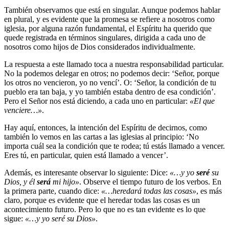
También observamos que está en singular. Aunque podemos hablar
en plural, y es evidente que la promesa se refiere a nosotros como
iglesia, por alguna razón fundamental, el Espíritu ha querido que
quede registrada en términos singulares, dirigida a cada uno de
nosotros como hijos de Dios considerados individualmente.
La respuesta a este llamado toca a nuestra responsabilidad particular.
No la podemos delegar en otros; no podemos decir: ‘Señor, porque
los otros no vencieron, yo no vencí’. O: ‘Señor, la condición de tu
pueblo era tan baja, y yo también estaba dentro de esa condición’.
Pero el Señor nos está diciendo, a cada uno en particular:
«El que
venciere…»
.
Hay aquí, entonces, la intención del Espíritu de decirnos, como
también lo vemos en las cartas a las iglesias al principio: ‘No
importa cuál sea la condición que te rodea; tú estás llamado a vencer.
Eres tú, en particular, quien está llamado a vencer’.
Además, es interesante observar lo siguiente: Dice:
«…y yo
seré
su
Dios, y él
será
mi hijo»
. Observe el tiempo futuro de los verbos. En
la primera parte, cuando dice:
«…heredará todas las cosas»
, es más
claro, porque es evidente que el heredar todas las cosas es un
acontecimiento futuro. Pero lo que no es tan evidente es lo que
sigue:
«…y yo seré su Dios»
.