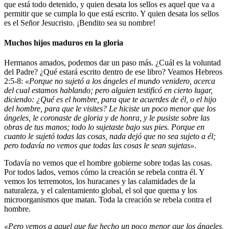
que está todo detenido, y quien desata los sellos es aquel que va a
permitir que se cumpla lo que está escrito. Y quien desata los sellos
es el Señor Jesucristo. ¡Bendito sea su nombre!
Muchos hijos maduros en la gloria
Hermanos amados, podemos dar un paso más. ¿Cuál es la voluntad
del Padre? ¿Qué estará escrito dentro de ese libro? Veamos Hebreos
2:5-8:
«Porque no sujetó a los ángeles el mundo venidero, acerca
del cual estamos hablando; pero alguien testificó en cierto lugar,
diciendo: ¿Qué es el hombre, para que te acuerdes de él, o el hijo
del hombre, para que le visites? Le hiciste un poco menor que los
ángeles, le coronaste de gloria y de honra, y le pusiste sobre las
obras de tus manos; todo lo sujetaste bajo sus pies. Porque en
cuanto le sujetó todas las cosas, nada dejó que no sea sujeto a él;
pero todavía no vemos que todas las cosas le sean sujetas»
.
Todavía no vemos que el hombre gobierne sobre todas las cosas.
Por todos lados, vemos cómo la creación se rebela contra él. Y
vemos los terremotos, los huracanes y las calamidades de la
naturaleza, y el calentamiento global, el sol que quema y los
microorganismos que matan. Toda la creación se rebela contra el
hombre.
«Pero vemos a aquel que fue hecho un poco menor que los ángeles,