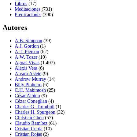
Libros
(17)
Meditaciones
(731)
Predicaciones
(390)
Autores
A.B. Simpson
(39)
A.J. Gordon
(1)
A.T. Pierson
(62)
A.W. Tozer
(10)
Aguas Vivas
(1.407)
Alexis Vera
(6)
Alvaro Astete
(9)
Andrew Murray
(14)
Billy Pinheiro
(6)
C.H. Makintosh
(25)
César Albino
(9)
Cézar Coneglian
(4)
Charles G. Trumbull
(1)
Charles H. Spurgeon
(32)
Christian Chen
(57)
Claudio Ramírez
(61)
Cristian Cerda
(10)
Cristian Rojas
(2)