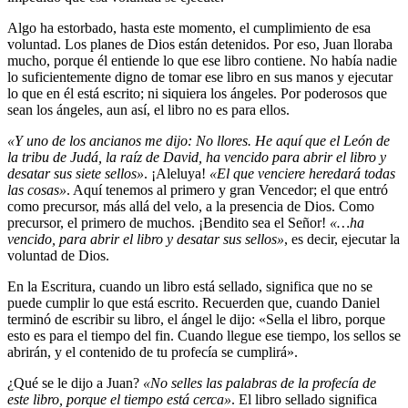
Algo ha estorbado, hasta este momento, el cumplimiento de esa
voluntad. Los planes de Dios están detenidos. Por eso, Juan lloraba
mucho, porque él entiende lo que ese libro contiene. No había nadie
lo suficientemente digno de tomar ese libro en sus manos y ejecutar
lo que en él está escrito; ni siquiera los ángeles. Por poderosos que
sean los ángeles, aun así, el libro no es para ellos.
«Y uno de los ancianos me dijo: No llores. He aquí que el León de
la tribu de Judá, la raíz de David, ha vencido para abrir el libro y
desatar sus siete sellos»
. ¡Aleluya!
«El que venciere heredará todas
las cosas»
. Aquí tenemos al primero y gran Vencedor; el que entró
como precursor, más allá del velo, a la presencia de Dios. Como
precursor, el primero de muchos. ¡Bendito sea el Señor!
«…ha
vencido, para abrir el libro y desatar sus sellos»
, es decir, ejecutar la
voluntad de Dios.
En la Escritura, cuando un libro está sellado, significa que no se
puede cumplir lo que está escrito. Recuerden que, cuando Daniel
terminó de escribir su libro, el ángel le dijo: «Sella el libro, porque
esto es para el tiempo del fin. Cuando llegue ese tiempo, los sellos se
abrirán, y el contenido de tu profecía se cumplirá».
¿Qué se le dijo a Juan?
«No selles las palabras de la profecía de
este libro, porque el tiempo está cerca»
. El libro sellado significa