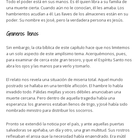
Todo el poder está en sus manos. Es él quien libra a su familia de
una muerte cierta. Cuando aún no le conocían, él les amaba. Los
hambrientos acudían a él. Las llaves de los almacenes están en su
poder. Su nombre es José, pero la verdadera persona es Jesús.
Graneros llenos
Sin embargo, la cita bíblica de este capítulo hace que nos limitemos
a un solo aspecto de este amplísimo tema. Acerquémonos, pues,
para examinar de cerca este gran tesoro, y que el Espíritu Santo nos
abra los ojos y las manos para verlo y tomarlo.
El relato nos revela una situación de miseria total. Aquel mundo
postrado se hallaba en una terrible aflicción. El hambre lo habla
invadido todo. Pálidas mejillas y voces débiles anunciaban una
muerte cercana. Pero dentro de aquella tragedia había una
esperanza: los graneros estaban llenos de trigo, y José había sido
nombrado ministro para distribuir los socorros.
Pronto se extendió la noticia por el país, y ante aquellas puertas
salvadoras se apiñaba, un día y otro, una gran multitud. Sus rostros
reflejaban el ansia que la necesidad había engendrado. Era inútil