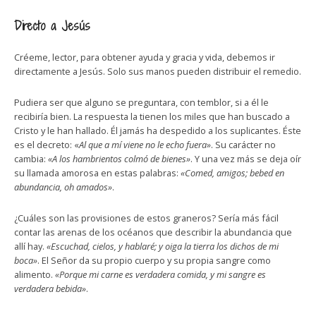
Directo a Jesús
Créeme, lector, para obtener ayuda y gracia y vida, debemos ir
directamente a Jesús. Solo sus manos pueden distribuir el remedio.
Pudiera ser que alguno se preguntara, con temblor, si a él le
recibiría bien. La respuesta la tienen los miles que han buscado a
Cristo y le han hallado. Él jamás ha despedido a los suplicantes. Éste
es el decreto: «
Al que a mí viene no le echo fuera»
. Su carácter no
cambia:
«A los hambrientos colmó de bienes»
. Y una vez más se deja oír
su llamada amorosa en estas palabras:
«Comed, amigos; bebed en
abundancia, oh amados»
.
¿Cuáles son las provisiones de estos graneros? Sería más fácil
contar las arenas de los océanos que describir la abundancia que
allí hay.
«Escuchad, cielos, y hablaré; y oiga la tierra los dichos de mi
boca»
. El Señor da su propio cuerpo y su propia sangre como
alimento.
«Porque mi carne es verdadera comida, y mi sangre es
verdadera bebida»
.