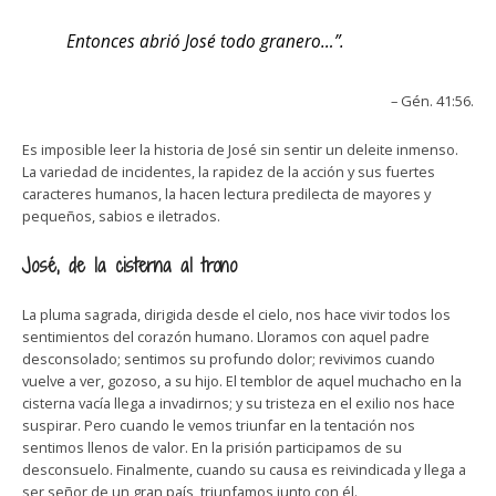
Entonces abrió José todo granero…”.
– Gén. 41:56.
Es imposible leer la historia de José sin sentir un deleite inmenso.
La variedad de incidentes, la rapidez de la acción y sus fuertes
caracteres humanos, la hacen lectura predilecta de mayores y
pequeños, sabios e iletrados.
José, de la cisterna al trono
La pluma sagrada, dirigida desde el cielo, nos hace vivir todos los
sentimientos del corazón humano. Lloramos con aquel padre
desconsolado; sentimos su profundo dolor; revivimos cuando
vuelve a ver, gozoso, a su hijo. El temblor de aquel muchacho en la
cisterna vacía llega a invadirnos; y su tristeza en el exilio nos hace
suspirar. Pero cuando le vemos triunfar en la tentación nos
sentimos llenos de valor. En la prisión participamos de su
desconsuelo. Finalmente, cuando su causa es reivindicada y llega a
ser señor de un gran país, triunfamos junto con él.