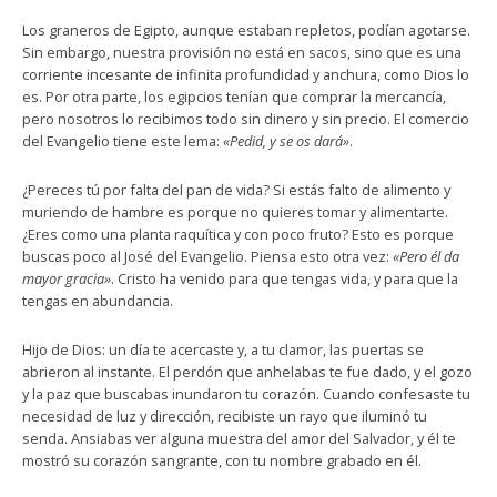
Los graneros de Egipto, aunque estaban repletos, podían agotarse.
Sin embargo, nuestra provisión no está en sacos, sino que es una
corriente incesante de infinita profundidad y anchura, como Dios lo
es. Por otra parte, los egipcios tenían que comprar la mercancía,
pero nosotros lo recibimos todo sin dinero y sin precio. El comercio
del Evangelio tiene este lema:
«Pedid, y se os dará»
.
¿Pereces tú por falta del pan de vida? Si estás falto de alimento y
muriendo de hambre es porque no quieres tomar y alimentarte.
¿Eres como una planta raquítica y con poco fruto? Esto es porque
buscas poco al José del Evangelio. Piensa esto otra vez:
«Pero él da
mayor gracia»
. Cristo ha venido para que tengas vida, y para que la
tengas en abundancia.
Hijo de Dios: un día te acercaste y, a tu clamor, las puertas se
abrieron al instante. El perdón que anhelabas te fue dado, y el gozo
y la paz que buscabas inundaron tu corazón. Cuando confesaste tu
necesidad de luz y dirección, recibiste un rayo que iluminó tu
senda. Ansiabas ver alguna muestra del amor del Salvador, y él te
mostró su corazón sangrante, con tu nombre grabado en él.