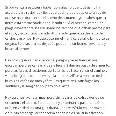
Si por ventura estuviera hablando a alguno que todavía no ha
acudido para recibir auxilio, debo pedirle que despierte antes de
que se halle durmiendo el sueño de la muerte. ¿No sabes que tu
tierra está atormentada por el hambre? Sí, el pecado, como una
plaga devastadora, ha arruinado los campos que daban pastos para
el alma, y ricos frutos de vida. Ahora solo queda un desierto de
cardos y espinos. Hay que obtener el maná celestial, o la muerte es
segura. Solo las manos de Jesús pueden distribuirlo. ¡Levántate y
busca al Señor!
Hay otros que se dan cuenta del peligro y se esfuerzan por
escapar, pero se cansan y desfallecen. Salen en busca de alimento,
pero las falsas direcciones de Satanás les hacen errar el camino y
van a los graneros que levanta la mentira. Allí se alimentan de las
burbujas vacías de ritos y fórmulas que tal vez satisfagan los
sentidos y la imaginación, pero no el alma.
Hay quienes avanzan más, pero sin llegar a los cofres donde se
encuentra el tesoro. Se detienen, y examinan la palabra de Dios
que, en verdad, es una guía divina. Cada versículo es una voz del
cielo. Sin embargo, el conocer la senda no es hallar la salvación,