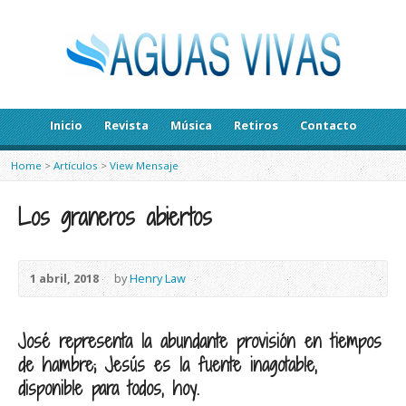
Inicio
Revista
Música
Retiros
Contacto
Home
>
Artículos
>
View Mensaje
Los graneros abiertos
1 abril, 2018
by
Henry Law
José representa la abundante provisión en tiempos
de hambre; Jesús es la fuente inagotable,
disponible para todos, hoy.