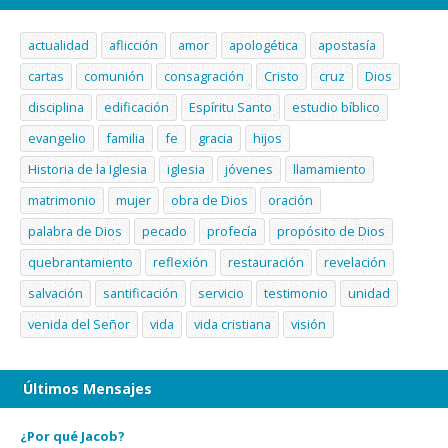
actualidad
aflicción
amor
apologética
apostasía
cartas
comunión
consagración
Cristo
cruz
Dios
disciplina
edificación
Espíritu Santo
estudio bíblico
evangelio
familia
fe
gracia
hijos
Historia de la Iglesia
iglesia
jóvenes
llamamiento
matrimonio
mujer
obra de Dios
oración
palabra de Dios
pecado
profecía
propósito de Dios
quebrantamiento
reflexión
restauración
revelación
salvación
santificación
servicio
testimonio
unidad
venida del Señor
vida
vida cristiana
visión
Últimos Mensajes
¿Por qué Jacob?