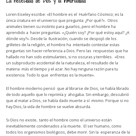
La necesidad de Dios y la inmortalidad
Loren Eiseley escribe: «El hombre es el Huérfano Cósmico; es la
única criatura en el universo que pregunta: ¿Por qué?». Otros
animales tienen su instinto para guiarlos, pero el hombre ha
aprendido a hacer preguntas. «¿Quién soy? ¿Por qué estoy aquí? ¿A
dónde voy?». Desde la Ilustración, cuando se despojó de los
grilletes de la religión, el hombre ha intentado contestar estas
preguntas sin hacer referencia a Dios. Pero las respuestas que ha
hallado no han sido estimulantes, si no oscuras y terribles. «Eres
un subproducto accidental de la naturaleza, el resultado de la
materia más el tiempo y el azar. No hay ninguna razón para tu
existencia. Todo lo que enfrentas es la muerte».
El hombre moderno pensó que al librarse de Dios, se había librado
de todo aquello que lo reprimía y ahogaba. Sin embargo, descubrió
que al matar a Dios, se había dado muerte a sí mismo. Porque si no
hay Dios, la vida de hombre se vuelve absurda.
Si Dios no existe, tanto el hombre como el universo están
inevitablemente condenados a la muerte. El ser humano, como
todos los organismos biológicos, debe morir. Sin la esperanza de la