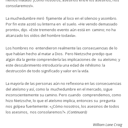
hemos matado. ¡Cómo nosotros, asesinos entre los asesinos, nos
consolaremos!».
La muchedumbre miró fijamente al loco en el silencio y asombro.
Por fin este azotó su linterna en el suelo. «He venido demasiado
pronto», dijo. «Este tremendo evento aún está en camino; no ha
alcanzado los oídos del hombre todavía».
Los hombres no entendieron realmente las consecuencias de lo
que habían hecho al matar a Dios. Pero Nietzsche predijo que
algún día la gente comprendería las implicaciones de su ateísmo; y
este descubrimiento introduciría una edad de nihilismo: la
destrucción de todo significado y valor en la vida.
La mayoría de las personas aún no reflexiona en las consecuencias
del ateísmo y así, como la muchedumbre en el mercado, sigue
inconscientemente su camino. Pero cuando comprendemos, como
hizo Nietzsche, lo que el ateísmo implica, entonces su pregunta
nos golpea fuertemente: «¿Cómo nosotros, los asesinos de todos
los asesinos, nos consolaremos?».
(Continuará)
William Lane Craig