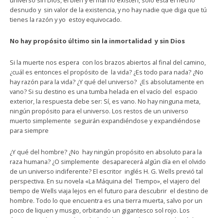
universo sin Dios, el bien y el mal no existen, solo esta el hecho
desnudo y sin valor de la existencia, y no hay nadie que diga que tú
tienes la razón y yo estoy equivocado.
No hay propósito último sin la inmortalidad y sin Dios
Si la muerte nos espera con los brazos abiertos al final del camino,
¿cuál es entonces el propósito de la vida? ¿Es todo para nada? ¿No
hay razón para la vida? ¿Y qué del universo? ¿Es absolutamente en
vano? Si su destino es una tumba helada en el vacío del espacio
exterior, la respuesta debe ser: Sí, es vano. No hay ninguna meta,
ningún propósito para el universo. Los restos de un universo
muerto simplemente seguirán expandiéndose y expandiéndose
para siempre
¿Y qué del hombre? ¿No hay ningún propósito en absoluto para la
raza humana? ¿O simplemente desaparecerá algún día en el olvido
de un universo indiferente? El escritor inglés H. G. Wells previó tal
perspectiva. En su novela «La Máquina del Tiempo», el viajero del
tiempo de Wells viaja lejos en el futuro para descubrir el destino de
hombre. Todo lo que encuentra es una tierra muerta, salvo por un
poco de liquen y musgo, orbitando un gigantesco sol rojo. Los