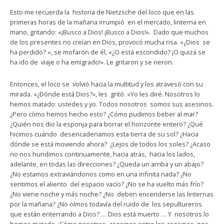
Esto me recuerda la historia de Nietzsche del loco que en las
primeras horas de la mañana irrumpió en el mercado, linterna en
mano, gritando: «¡Busco a Dios! ¡Busco a Dios!». Dado que muchos
de los presentes no creían en Dios, provocó mucha risa. «¿Dios se
ha perdido? «, se mofaron de él, «¿O está escondido? ¡O quizá se
ha ido de viaje o ha emigrado!». Le gritaron y se rieron.
Entonces, el loco se volvió hacia la multitud y los atravesó con su
mirada. «¿Dónde está Dios?», les gritó. «Yo les diré. Nosotros lo
hemos matado: ustedes y yo. Todos nosotros somos sus asesinos.
¿Pero cómo hemos hecho esto? ¿Cómo pudimos beber al mar?
¿Quién nos dio la esponja para borrar el horizonte entero? ¿Qué
hicimos cuándo desencadenamos esta tierra de su sol? ¿Hacia
dónde se está moviendo ahora? ¿Lejos de todos los soles? ¿Acaso
no nos hundimos continuamente, hacia atrás, hacia los lados,
adelante, en todas las direcciones? ¿Queda un arriba y un abajo?
¿No estamos extraviándonos como en una infinita nada? ¿No
sentimos el aliento del espacio vacío? ¿No se ha vuelto más frío?
¿No viene noche y más noche? ¿No deben encenderse las linternas
por la mañana? ¿No oímos todavía del ruido de los sepultureros
que están enterrando a Dios? … Dios está muerto … Y nosotros lo