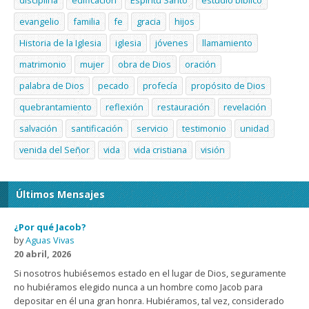
disciplina
edificación
Espíritu Santo
estudio bíblico
evangelio
familia
fe
gracia
hijos
Historia de la Iglesia
iglesia
jóvenes
llamamiento
matrimonio
mujer
obra de Dios
oración
palabra de Dios
pecado
profecía
propósito de Dios
quebrantamiento
reflexión
restauración
revelación
salvación
santificación
servicio
testimonio
unidad
venida del Señor
vida
vida cristiana
visión
Últimos Mensajes
¿Por qué Jacob?
by
Aguas Vivas
20 abril, 2026
Si nosotros hubiésemos estado en el lugar de Dios, seguramente
no hubiéramos elegido nunca a un hombre como Jacob para
depositar en él una gran honra. Hubiéramos, tal vez, considerado