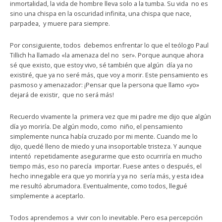
inmortalidad, la vida de hombre lleva solo a la tumba. Su vida no es
sino una chispa en la oscuridad infinita, una chispa que nace,
parpadea, y muere para siempre.
Por consiguiente, todos debemos enfrentar lo que el teólogo Paul
Tillich ha llamado «la amenaza del no ser». Porque aunque ahora
sé que existo, que estoy vivo, sé también que algún día ya no
existiré, que ya no seré más, que voy a morir. Este pensamiento es
pasmoso y amenazador: ¡Pensar que la persona que llamo «yo»
dejará de existir, que no será más!
Recuerdo vivamente la primera vez que mi padre me dijo que algún
día yo moriría. De algún modo, como niño, el pensamiento
simplemente nunca había cruzado por mi mente. Cuando me lo
dijo, quedé lleno de miedo y una insoportable tristeza. Y aunque
intentó repetidamente asegurarme que esto ocurriría en mucho
tiempo más, eso no parecía importar. Fuese antes o después, el
hecho innegable era que yo moriría y ya no sería más, y esta idea
me resultó abrumadora. Eventualmente, como todos, llegué
simplemente a aceptarlo.
Todos aprendemos a vivir con lo inevitable. Pero esa percepción