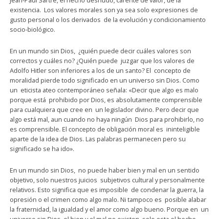
Jean-Paul Sartre, el hecho desnudo, carente de valor, de la
existencia. Los valores morales son ya sea solo expresiones de
gusto personal o los derivados de la evolución y condicionamiento
socio-biológico.
En un mundo sin Dios, ¿quién puede decir cuáles valores son
correctos y cuáles no? ¿Quién puede juzgar que los valores de
Adolfo Hitler son inferiores a los de un santo? El concepto de
moralidad pierde todo significado en un universo sin Dios. Como
un eticista ateo contemporáneo señala: «Decir que algo es malo
porque está prohibido por Dios, es absolutamente comprensible
para cualquiera que cree en un legislador divino. Pero decir que
algo está mal, aun cuando no haya ningún Dios para prohibirlo, no
es comprensible. El concepto de obligación moral es ininteligible
aparte de la idea de Dios. Las palabras permanecen pero su
significado se ha ido».
En un mundo sin Dios, no puede haber bien y mal en un sentido
objetivo, solo nuestros juicios subjetivos cultural y personalmente
relativos. Esto significa que es imposible de condenar la guerra, la
opresión o el crimen como algo malo. Ni tampoco es posible alabar
la fraternidad, la igualdad y el amor como algo bueno. Porque en un