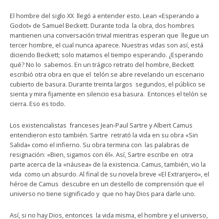
El hombre del siglo XX llegó a entender esto. Lean «Esperando a
Godot» de Samuel Beckett. Durante toda la obra, dos hombres
mantienen una conversación trivial mientras esperan que llegue un
tercer hombre, el cual nunca aparece. Nuestras vidas son así, está
diciendo Beckett; solo matamos el tiempo esperando. ¿Esperando
qué? No lo sabemos. En un trágico retrato del hombre, Beckett
escribió otra obra en que el telón se abre revelando un escenario
cubierto de basura. Durante treinta largos segundos, el público se
sienta y mira fijamente en silencio esa basura. Entonces el telón se
cierra. Eso es todo.
Los existencialistas franceses Jean-Paul Sartre y Albert Camus
entendieron esto también. Sartre retrató la vida en su obra «Sin
Salida» como el infierno. Su obra termina con las palabras de
resignación: «Bien, sigamos con él». Así, Sartre escribe en otra
parte acerca de la «náusea» de la existencia. Camus, también, vio la
vida como un absurdo. Al final de su novela breve «El Extranjero», el
héroe de Camus descubre en un destello de comprensión que el
universo no tiene significado y que no hay Dios para darle uno.
Así, si no hay Dios, entonces la vida misma, el hombre y el universo,