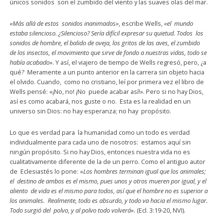
únicos sonidos son el zumbido del viento y las suaves olas del mar.
«Más allá de estos sonidos inanimados»
, escribe Wells,
«el mundo
estaba silencioso. ¿Silencioso? Sería difícil expresar su quietud. Todos los
sonidos de hombre, el balido de oveja, los gritos de las aves, el zumbido
de los insectos, el movimiento que sirve de fondo a nuestras vidas, todo se
había acabado»
. Y así, el viajero de tiempo de Wells regresó, pero, ¿a
qué? Meramente a un punto anterior en la carrera sin objeto hacia
el olvido. Cuando, como no cristiano, leí por primera vez el libro de
Wells pensé: «¡No, no! ¡No puede acabar así!». Pero si no hay Dios,
así es como acabará, nos guste o no. Esta es la realidad en un
universo sin Dios: no hay esperanza; no hay propósito.
Lo que es verdad para la humanidad como un todo es verdad
individualmente para cada uno de nosotros: estamos aquí sin
ningún propósito. Si no hay Dios, entonces nuestra vida no es
cualitativamente diferente de la de un perro. Como el antiguo autor
de Eclesiastés lo pone: «
Los hombres terminan igual que los animales;
el destino de ambos es el mismo, pues unos y otros mueren por igual, y el
aliento de vida es el mismo para todos, así que el hombre no es superior a
los animales. Realmente, todo es absurdo, y todo va hacia el mismo lugar.
Todo surgió del polvo, y al polvo todo volverá
». (Ecl. 3:19-20, NVI).