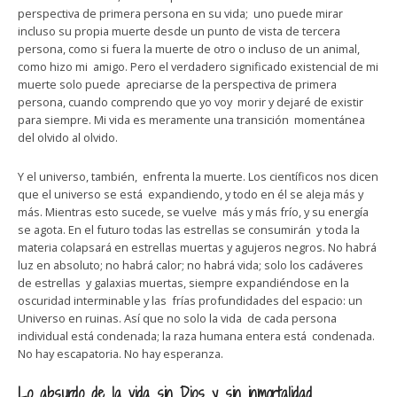
perspectiva de primera persona en su vida; uno puede mirar
incluso su propia muerte desde un punto de vista de tercera
persona, como si fuera la muerte de otro o incluso de un animal,
como hizo mi amigo. Pero el verdadero significado existencial de mi
muerte solo puede apreciarse de la perspectiva de primera
persona, cuando comprendo que yo voy morir y dejaré de existir
para siempre. Mi vida es meramente una transición momentánea
del olvido al olvido.
Y el universo, también, enfrenta la muerte. Los científicos nos dicen
que el universo se está expandiendo, y todo en él se aleja más y
más. Mientras esto sucede, se vuelve más y más frío, y su energía
se agota. En el futuro todas las estrellas se consumirán y toda la
materia colapsará en estrellas muertas y agujeros negros. No habrá
luz en absoluto; no habrá calor; no habrá vida; solo los cadáveres
de estrellas y galaxias muertas, siempre expandiéndose en la
oscuridad interminable y las frías profundidades del espacio: un
Universo en ruinas. Así que no solo la vida de cada persona
individual está condenada; la raza humana entera está condenada.
No hay escapatoria. No hay esperanza.
Lo absurdo de la vida sin Dios y sin inmortalidad