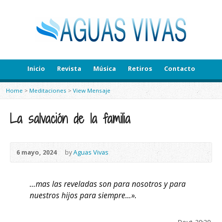
Inicio
Revista
Música
Retiros
Contacto
Home
>
Meditaciones
>
View Mensaje
La salvación de la familia
6 mayo, 2024
by
Aguas Vivas
…mas las reveladas son para nosotros y para
nuestros hijos para siempre…».