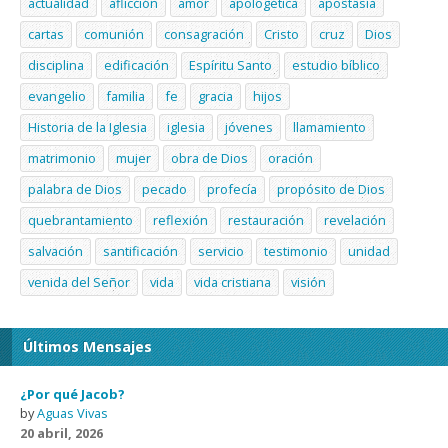
actualidad
aflicción
amor
apologética
apostasía
cartas
comunión
consagración
Cristo
cruz
Dios
disciplina
edificación
Espíritu Santo
estudio bíblico
evangelio
familia
fe
gracia
hijos
Historia de la Iglesia
iglesia
jóvenes
llamamiento
matrimonio
mujer
obra de Dios
oración
palabra de Dios
pecado
profecía
propósito de Dios
quebrantamiento
reflexión
restauración
revelación
salvación
santificación
servicio
testimonio
unidad
venida del Señor
vida
vida cristiana
visión
Últimos Mensajes
¿Por qué Jacob?
by
Aguas Vivas
20 abril, 2026