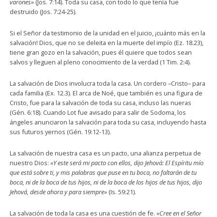
varones»
(Jos. 7:14). Toda su casa, con todo lo que tenía fue
destruido (Jos. 7:24-25).
Si el Señor da testimonio de la unidad en el juicio, ¡cuánto más en la
salvación! Dios, que no se deleita en la muerte del impío (Ez. 18.23),
tiene gran gozo en la salvación, pues él quiere que todos sean
salvos y lleguen al pleno conocimiento de la verdad (1 Tim. 2:4).
La salvación de Dios involucra toda la casa. Un cordero –Cristo– para
cada familia (Ex. 12.3). El arca de Noé, que también es una figura de
Cristo, fue para la salvación de toda su casa, incluso las nueras
(Gén. 6:18). Cuando Lot fue avisado para salir de Sodoma, los
ángeles anunciaron la salvación para toda su casa, incluyendo hasta
sus futuros yernos (Gén. 19:12-13).
La salvación de nuestra casa es un pacto, una alianza perpetua de
nuestro Dios:
«Y este será mi pacto con ellos, dijo Jehová: El Espíritu mío
que está sobre ti, y mis palabras que puse en tu boca, no faltarán de tu
boca, ni de la boca de tus hijos, ni de la boca de los hijos de tus hijos, dijo
Jehová, desde ahora y para siempre»
(Is. 59:21).
La salvación de toda la casa es una cuestión de fe.
«Cree en el Señor