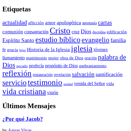
Etiquetas
actualidad
cartas
apologética
amor
aflicción
apostasía
Cristo
Dios
comunión
consagración
cruz
edificación
disciplina
estudio bíblico
evangelio
Espíritu Santo
familia
iglesia
Historia de la Iglesia
fe
jóvenes
gracia
hijos
palabra de
llamamiento
matrimonio
mujer
obra de Dios
oración
Dios
propósito de Dios
profecía
quebrantamiento
pecado
reflexión
salvación
santificación
restauración
revelación
testimonio
servicio
venida del Señor
vida
unidad
vida cristiana
visión
Últimos Mensajes
¿Por qué Jacob?
by
Aguas Vivas