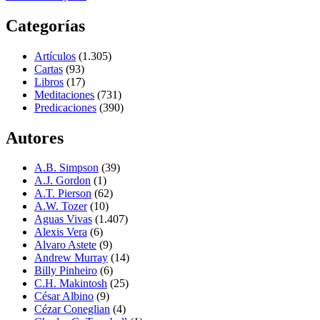
Categorías
Artículos
(1.305)
Cartas
(93)
Libros
(17)
Meditaciones
(731)
Predicaciones
(390)
Autores
A.B. Simpson
(39)
A.J. Gordon
(1)
A.T. Pierson
(62)
A.W. Tozer
(10)
Aguas Vivas
(1.407)
Alexis Vera
(6)
Alvaro Astete
(9)
Andrew Murray
(14)
Billy Pinheiro
(6)
C.H. Makintosh
(25)
César Albino
(9)
Cézar Coneglian
(4)