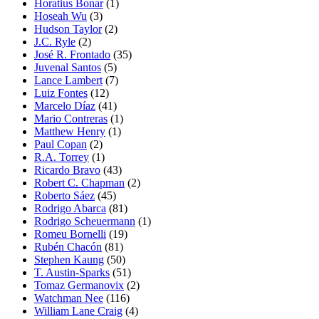
Horatius Bonar
(1)
Hoseah Wu
(3)
Hudson Taylor
(2)
J.C. Ryle
(2)
José R. Frontado
(35)
Juvenal Santos
(5)
Lance Lambert
(7)
Luiz Fontes
(12)
Marcelo Díaz
(41)
Mario Contreras
(1)
Matthew Henry
(1)
Paul Copan
(2)
R.A. Torrey
(1)
Ricardo Bravo
(43)
Robert C. Chapman
(2)
Roberto Sáez
(45)
Rodrigo Abarca
(81)
Rodrigo Scheuermann
(1)
Romeu Bornelli
(19)
Rubén Chacón
(81)
Stephen Kaung
(50)
T. Austin-Sparks
(51)
Tomaz Germanovix
(2)
Watchman Nee
(116)
William Lane Craig
(4)