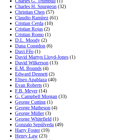
Charles G. Trumbull
(1)
Charles H. Spurgeon
(32)
Christian Chen
(57)
Claudio Ramírez
(61)
Cristian Cerda
(10)
Cristian Rojas
(2)
Cristian Romo
(1)
D.L. Moody
(2)
Dana Congdon
(6)
Davi Fêo
(1)
David Martyn Lloyd-Jones
(1)
David Wilkerson
(13)
E.M. Bounds
(4)
Edward Dennett
(2)
Eliseo Apablaza
(40)
Evan Roberts
(1)
F.B. Meyer
(14)
G. Campbell Morgan
(33)
George Cutting
(1)
George Matheson
(4)
George Müller
(3)
George Whitefield
(1)
Gonzalo Sepúlveda
(49)
Harry Foster
(19)
Henry Law
(23)