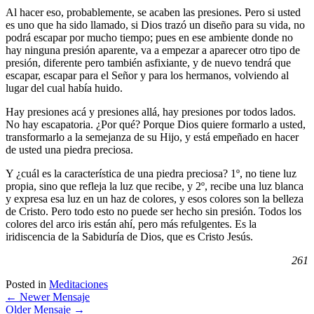
Al hacer eso, probablemente, se acaben las presiones. Pero si usted
es uno que ha sido llamado, si Dios trazó un diseño para su vida, no
podrá escapar por mucho tiempo; pues en ese ambiente donde no
hay ninguna presión aparente, va a empezar a aparecer otro tipo de
presión, diferente pero también asfixiante, y de nuevo tendrá que
escapar, escapar para el Señor y para los hermanos, volviendo al
lugar del cual había huido.
Hay presiones acá y presiones allá, hay presiones por todos lados.
No hay escapatoria. ¿Por qué? Porque Dios quiere formarlo a usted,
transformarlo a la semejanza de su Hijo, y está empeñado en hacer
de usted una piedra preciosa.
Y ¿cuál es la característica de una piedra preciosa? 1º, no tiene luz
propia, sino que refleja la luz que recibe, y 2º, recibe una luz blanca
y expresa esa luz en un haz de colores, y esos colores son la belleza
de Cristo. Pero todo esto no puede ser hecho sin presión. Todos los
colores del arco iris están ahí, pero más refulgentes. Es la
iridiscencia de la Sabiduría de Dios, que es Cristo Jesús.
261
Posted in
Meditaciones
←
Newer Mensaje
Older Mensaje
→