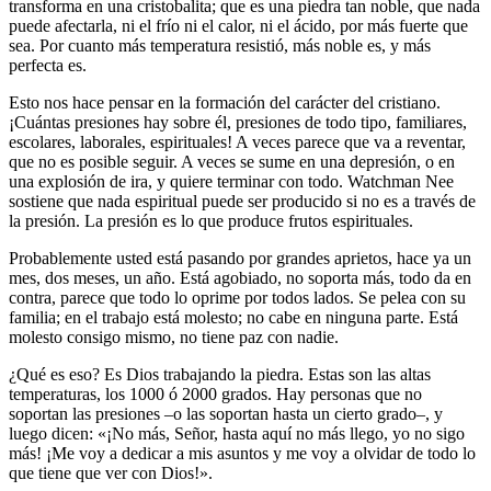
transforma en una cristobalita; que es una piedra tan noble, que nada
puede afectarla, ni el frío ni el calor, ni el ácido, por más fuerte que
sea. Por cuanto más temperatura resistió, más noble es, y más
perfecta es.
Esto nos hace pensar en la formación del carácter del cristiano.
¡Cuántas presiones hay sobre él, presiones de todo tipo, familiares,
escolares, laborales, espirituales! A veces parece que va a reventar,
que no es posible seguir. A veces se sume en una depresión, o en
una explosión de ira, y quiere terminar con todo. Watchman Nee
sostiene que nada espiritual puede ser producido si no es a través de
la presión. La presión es lo que produce frutos espirituales.
Probablemente usted está pasando por grandes aprietos, hace ya un
mes, dos meses, un año. Está agobiado, no soporta más, todo da en
contra, parece que todo lo oprime por todos lados. Se pelea con su
familia; en el trabajo está molesto; no cabe en ninguna parte. Está
molesto consigo mismo, no tiene paz con nadie.
¿Qué es eso? Es Dios trabajando la piedra. Estas son las altas
temperaturas, los 1000 ó 2000 grados. Hay personas que no
soportan las presiones –o las soportan hasta un cierto grado–, y
luego dicen: «¡No más, Señor, hasta aquí no más llego, yo no sigo
más! ¡Me voy a dedicar a mis asuntos y me voy a olvidar de todo lo
que tiene que ver con Dios!».