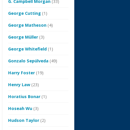
G. Campbell Morgan
(33)
George Cutting
(1)
George Matheson
(4)
George Müller
(3)
George Whitefield
(1)
Gonzalo Sepúlveda
(49)
Harry Foster
(19)
Henry Law
(23)
Horatius Bonar
(1)
Hoseah Wu
(3)
Hudson Taylor
(2)