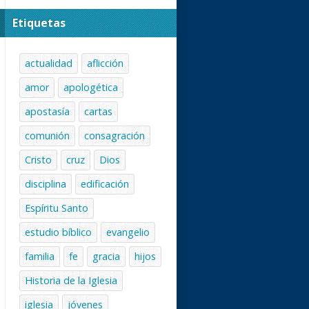
Etiquetas
actualidad
aflicción
amor
apologética
apostasía
cartas
comunión
consagración
Cristo
cruz
Dios
disciplina
edificación
Espíritu Santo
estudio bíblico
evangelio
familia
fe
gracia
hijos
Historia de la Iglesia
iglesia
jóvenes