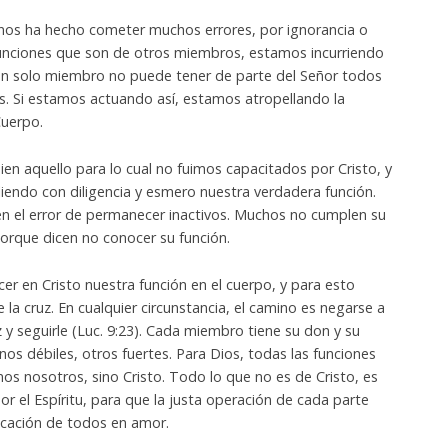
nos ha hecho cometer muchos errores, por ignorancia o
funciones que son de otros miembros, estamos incurriendo
un solo miembro no puede tener de parte del Señor todos
es. Si estamos actuando así, estamos atropellando la
Cuerpo.
ien aquello para lo cual no fuimos capacitados por Cristo, y
endo con diligencia y esmero nuestra verdadera función.
n el error de permanecer inactivos. Muchos no cumplen su
orque dicen no conocer su función.
r en Cristo nuestra función en el cuerpo, y para esto
a cruz. En cualquier circunstancia, el camino es negarse a
 y seguirle (Luc. 9:23). Cada miembro tiene su don y su
Unos débiles, otros fuertes. Para Dios, todas las funciones
s nosotros, sino Cristo. Todo lo que no es de Cristo, es
or el Espíritu, para que la justa operación de cada parte
ficación de todos en amor.