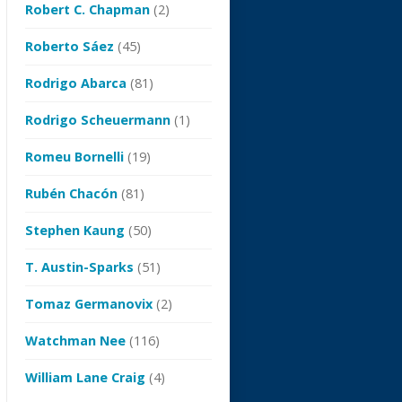
Robert C. Chapman
(2)
Roberto Sáez
(45)
Rodrigo Abarca
(81)
Rodrigo Scheuermann
(1)
Romeu Bornelli
(19)
Rubén Chacón
(81)
Stephen Kaung
(50)
T. Austin-Sparks
(51)
Tomaz Germanovix
(2)
Watchman Nee
(116)
William Lane Craig
(4)