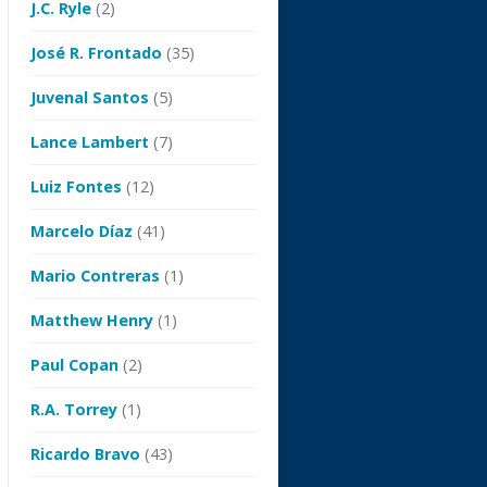
J.C. Ryle
(2)
José R. Frontado
(35)
Juvenal Santos
(5)
Lance Lambert
(7)
Luiz Fontes
(12)
Marcelo Díaz
(41)
Mario Contreras
(1)
Matthew Henry
(1)
Paul Copan
(2)
R.A. Torrey
(1)
Ricardo Bravo
(43)