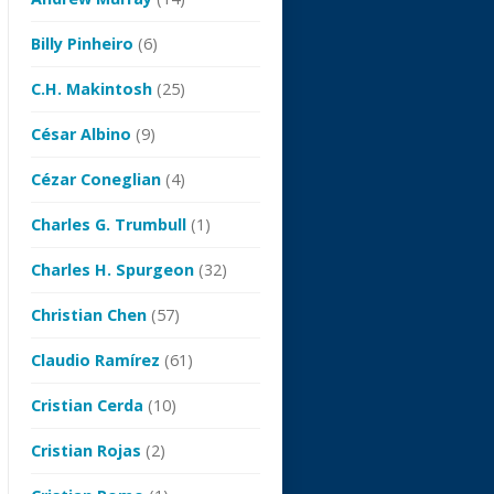
Billy Pinheiro
(6)
C.H. Makintosh
(25)
César Albino
(9)
Cézar Coneglian
(4)
Charles G. Trumbull
(1)
Charles H. Spurgeon
(32)
Christian Chen
(57)
Claudio Ramírez
(61)
Cristian Cerda
(10)
Cristian Rojas
(2)