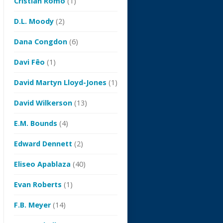
Cristian Romo
(1)
D.L. Moody
(2)
Dana Congdon
(6)
Davi Fêo
(1)
David Martyn Lloyd-Jones
(1)
David Wilkerson
(13)
E.M. Bounds
(4)
Edward Dennett
(2)
Eliseo Apablaza
(40)
Evan Roberts
(1)
F.B. Meyer
(14)