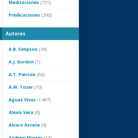
Meditaciones
(731)
Predicaciones
(390)
Autores
A.B. Simpson
(39)
A.J. Gordon
(1)
A.T. Pierson
(62)
A.W. Tozer
(10)
Aguas Vivas
(1.407)
Alexis Vera
(6)
Alvaro Astete
(9)
Andrew Murray
(14)