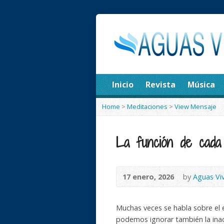
Inicio
Revista
Música
Home
>
Meditaciones
>
View Mensaje
La función de cada
17 enero, 2026
by
Aguas Vi
Muchas veces se habla sobre el e
podemos ignorar también la inac