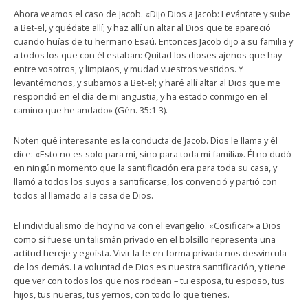
Ahora veamos el caso de Jacob. «Dijo Dios a Jacob: Levántate y sube
a Bet-el, y quédate allí; y haz allí un altar al Dios que te apareció
cuando huías de tu hermano Esaú. Entonces Jacob dijo a su familia y
a todos los que con él estaban: Quitad los dioses ajenos que hay
entre vosotros, y limpiaos, y mudad vuestros vestidos. Y
levantémonos, y subamos a Bet-el; y haré allí altar al Dios que me
respondió en el día de mi angustia, y ha estado conmigo en el
camino que he andado» (Gén. 35:1-3).
Noten qué interesante es la conducta de Jacob. Dios le llama y él
dice: «Esto no es solo para mí, sino para toda mi familia». Él no dudó
en ningún momento que la santificación era para toda su casa, y
llamó a todos los suyos a santificarse, los convenció y partió con
todos al llamado a la casa de Dios.
El individualismo de hoy no va con el evangelio. «Cosificar» a Dios
como si fuese un talismán privado en el bolsillo representa una
actitud hereje y egoísta. Vivir la fe en forma privada nos desvincula
de los demás. La voluntad de Dios es nuestra santificación, y tiene
que ver con todos los que nos rodean – tu esposa, tu esposo, tus
hijos, tus nueras, tus yernos, con todo lo que tienes.