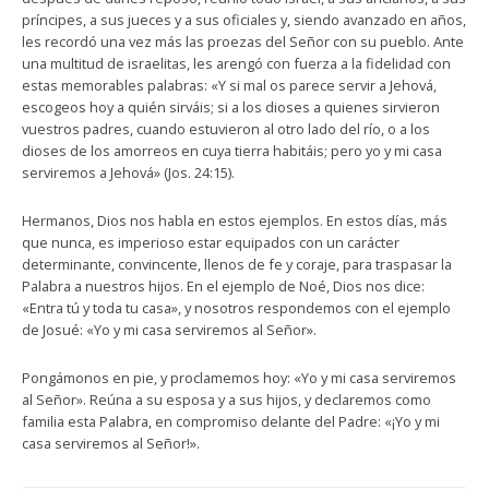
príncipes, a sus jueces y a sus oficiales y, siendo avanzado en años,
les recordó una vez más las proezas del Señor con su pueblo. Ante
una multitud de israelitas, les arengó con fuerza a la fidelidad con
estas memorables palabras: «Y si mal os parece servir a Jehová,
escogeos hoy a quién sirváis; si a los dioses a quienes sirvieron
vuestros padres, cuando estuvieron al otro lado del río, o a los
dioses de los amorreos en cuya tierra habitáis; pero yo y mi casa
serviremos a Jehová» (Jos. 24:15).
Hermanos, Dios nos habla en estos ejemplos. En estos días, más
que nunca, es imperioso estar equipados con un carácter
determinante, convincente, llenos de fe y coraje, para traspasar la
Palabra a nuestros hijos. En el ejemplo de Noé, Dios nos dice:
«Entra tú y toda tu casa», y nosotros respondemos con el ejemplo
de Josué: «Yo y mi casa serviremos al Señor».
Pongámonos en pie, y proclamemos hoy: «Yo y mi casa serviremos
al Señor». Reúna a su esposa y a sus hijos, y declaremos como
familia esta Palabra, en compromiso delante del Padre: «¡Yo y mi
casa serviremos al Señor!».