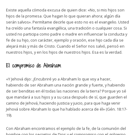
Existe aquella cómoda excusa de quien dice: «No, si mis hijos son
hijos de la promesa. Que hagan lo que quieran ahora; algún día
serán salvos». Permítame decirle que esto no es el evangelio. Usted
ha creído una fantasía evangélica, una tradición o cualquier cosa. Si
usted no participa como padre o madre en influenciar la conducta y
fe de su hijo, con carácter, ejemplo y oración, ese hijo cada día se
alejará más y más de Cristo. Cuando el Señor nos salvó, pensó en
nuestros hijos, y en los hijos de nuestros hijos. Esa es la verdad.
El compromiso de Abraham
«Y Jehová dijo: ¿Encubriré yo a Abraham lo que voy a hacer,
habiendo de ser Abraham una nación grande y fuerte, y habiendo
de ser benditas en él todas las naciones de la tierra? Porque yo sé
que mandará a sus hijos y a su casa después de sí, que guarden el
camino de Jehová, haciendo justicia y juicio, para que haga venir
Jehová sobre Abraham lo que ha hablado acerca de él» (Gén. 18:17-
19).
Con Abraham encontramos el ejemplo de la fe, de la comunión del
hombre con los secretos de Dios y el compromiso con el gobierno