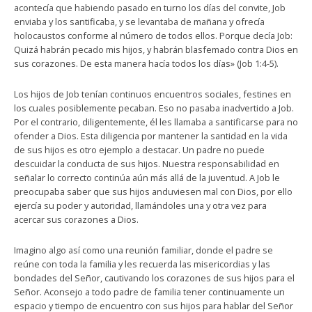
acontecía que habiendo pasado en turno los días del convite, Job
enviaba y los santificaba, y se levantaba de mañana y ofrecía
holocaustos conforme al número de todos ellos. Porque decía Job:
Quizá habrán pecado mis hijos, y habrán blasfemado contra Dios en
sus corazones. De esta manera hacía todos los días» (Job 1:4-5).
Los hijos de Job tenían continuos encuentros sociales, festines en
los cuales posiblemente pecaban. Eso no pasaba inadvertido a Job.
Por el contrario, diligentemente, él les llamaba a santificarse para no
ofender a Dios. Esta diligencia por mantener la santidad en la vida
de sus hijos es otro ejemplo a destacar. Un padre no puede
descuidar la conducta de sus hijos. Nuestra responsabilidad en
señalar lo correcto continúa aún más allá de la juventud. A Job le
preocupaba saber que sus hijos anduviesen mal con Dios, por ello
ejercía su poder y autoridad, llamándoles una y otra vez para
acercar sus corazones a Dios.
Imagino algo así como una reunión familiar, donde el padre se
reúne con toda la familia y les recuerda las misericordias y las
bondades del Señor, cautivando los corazones de sus hijos para el
Señor. Aconsejo a todo padre de familia tener continuamente un
espacio y tiempo de encuentro con sus hijos para hablar del Señor