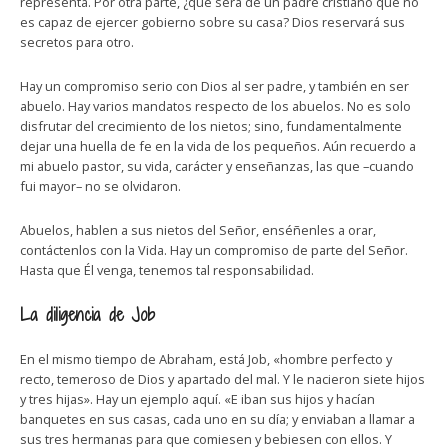
representa. Por otra parte, ¿qué será de un padre cristiano que no
es capaz de ejercer gobierno sobre su casa? Dios reservará sus
secretos para otro.
Hay un compromiso serio con Dios al ser padre, y también en ser
abuelo. Hay varios mandatos respecto de los abuelos. No es solo
disfrutar del crecimiento de los nietos; sino, fundamentalmente
dejar una huella de fe en la vida de los pequeños. Aún recuerdo a
mi abuelo pastor, su vida, carácter y enseñanzas, las que –cuando
fui mayor– no se olvidaron.
Abuelos, hablen a sus nietos del Señor, enséñenles a orar,
contáctenlos con la Vida. Hay un compromiso de parte del Señor.
Hasta que Él venga, tenemos tal responsabilidad.
La diligencia de Job
En el mismo tiempo de Abraham, está Job, «hombre perfecto y
recto, temeroso de Dios y apartado del mal. Y le nacieron siete hijos
y tres hijas». Hay un ejemplo aquí. «E iban sus hijos y hacían
banquetes en sus casas, cada uno en su día; y enviaban a llamar a
sus tres hermanas para que comiesen y bebiesen con ellos. Y