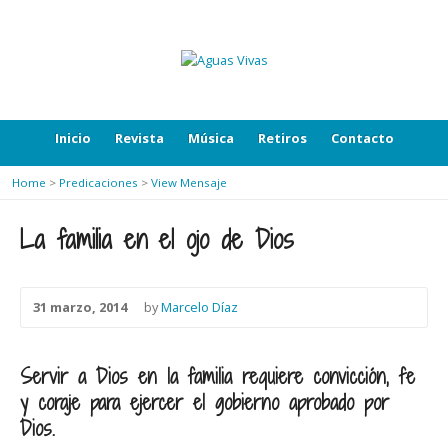
Inicio
Revista
Música
Retiros
Contacto
Home
>
Predicaciones
>
View Mensaje
La familia en el ojo de Dios
31 marzo, 2014
by
Marcelo Díaz
Servir a Dios en la familia requiere convicción, fe
y coraje para ejercer el gobierno aprobado por
Dios.