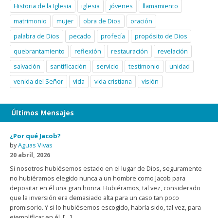
Historia de la Iglesia
iglesia
jóvenes
llamamiento
matrimonio
mujer
obra de Dios
oración
palabra de Dios
pecado
profecía
propósito de Dios
quebrantamiento
reflexión
restauración
revelación
salvación
santificación
servicio
testimonio
unidad
venida del Señor
vida
vida cristiana
visión
Últimos Mensajes
¿Por qué Jacob?
by
Aguas Vivas
20 abril, 2026
Si nosotros hubiésemos estado en el lugar de Dios, seguramente
no hubiéramos elegido nunca a un hombre como Jacob para
depositar en él una gran honra. Hubiéramos, tal vez, considerado
que la inversión era demasiado alta para un caso tan poco
promisorio. Y si lo hubiésemos escogido, habría sido, tal vez, para
ejemplificar en él, […]