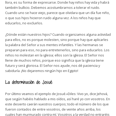
llora, es su forma de expresarse. Donde hay niños hay vida y habrá
también bullicio. Debemos acostumbrarnos a tolerar el ruido.
Cuando uno se hace viejo, parece que olvidara que un día fue niño,
o que sus hijos hicieron ruido alguna vez. A los niños hay que
educarlos, no excluirlos.
¿Dónde están nuestros hijos? Cuando organizamos alguna actividad
para ellos, no es porque molesten, sino porque hay que aplicarles
la palabra del Señor a sus mentes infantiles. Y las hermanas se
preparan para eso, no para entretenerlos, sino para educarlos. Los
niños no molestan en la iglesia; ellos son la iglesia. El Señor nos
llene de muchos niños, porque eso significa que la iglesia tiene
futuro y será gloriosa. El Señor nos ayude, nos dé paciencia y
sabiduría. ¡No dejaremos ningún hijo en Egipto!
La determinación de Josué
Por último veamos el ejemplo de Josué.»Diles: Vivo yo, dice Jehová,
que según habéis hablado a mis oídos, así haré yo con vosotros. En
este desierto caerán vuestros cuerpos; todo el número de los que
fueron contados de entre vosotros, de veinte años arriba, los
cuales han murmurado contra mí. Vosotros a la verdad no entraréis