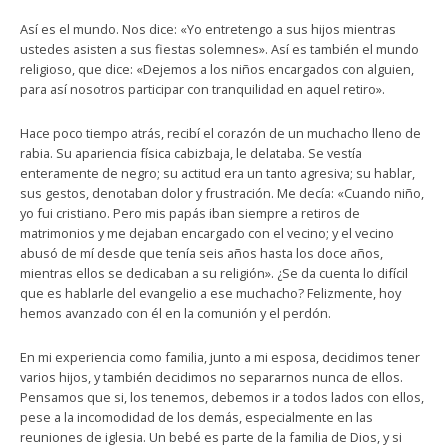
Así es el mundo. Nos dice: «Yo entretengo a sus hijos mientras
ustedes asisten a sus fiestas solemnes». Así es también el mundo
religioso, que dice: «Dejemos a los niños encargados con alguien,
para así nosotros participar con tranquilidad en aquel retiro».
Hace poco tiempo atrás, recibí el corazón de un muchacho lleno de
rabia. Su apariencia física cabizbaja, le delataba. Se vestía
enteramente de negro; su actitud era un tanto agresiva; su hablar,
sus gestos, denotaban dolor y frustración. Me decía: «Cuando niño,
yo fui cristiano. Pero mis papás iban siempre a retiros de
matrimonios y me dejaban encargado con el vecino; y el vecino
abusó de mí desde que tenía seis años hasta los doce años,
mientras ellos se dedicaban a su religión». ¿Se da cuenta lo difícil
que es hablarle del evangelio a ese muchacho? Felizmente, hoy
hemos avanzado con él en la comunión y el perdón.
En mi experiencia como familia, junto a mi esposa, decidimos tener
varios hijos, y también decidimos no separarnos nunca de ellos.
Pensamos que si, los tenemos, debemos ir a todos lados con ellos,
pese a la incomodidad de los demás, especialmente en las
reuniones de iglesia. Un bebé es parte de la familia de Dios, y si