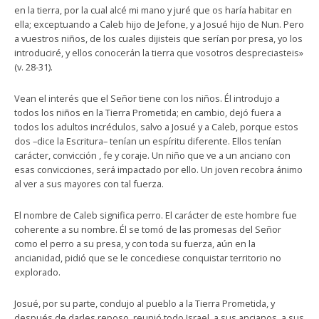
en la tierra, por la cual alcé mi mano y juré que os haría habitar en
ella; exceptuando a Caleb hijo de Jefone, y a Josué hijo de Nun. Pero
a vuestros niños, de los cuales dijisteis que serían por presa, yo los
introduciré, y ellos conocerán la tierra que vosotros despreciasteis»
(v. 28-31).
Vean el interés que el Señor tiene con los niños. Él introdujo a
todos los niños en la Tierra Prometida; en cambio, dejó fuera a
todos los adultos incrédulos, salvo a Josué y a Caleb, porque estos
dos –dice la Escritura– tenían un espíritu diferente. Ellos tenían
carácter, convicción , fe y coraje. Un niño que ve a un anciano con
esas convicciones, será impactado por ello. Un joven recobra ánimo
al ver a sus mayores con tal fuerza.
El nombre de Caleb significa perro. El carácter de este hombre fue
coherente a su nombre. Él se tomó de las promesas del Señor
como el perro a su presa, y con toda su fuerza, aún en la
ancianidad, pidió que se le concediese conquistar territorio no
explorado.
Josué, por su parte, condujo al pueblo a la Tierra Prometida, y
después de darles reposo, reunió todo Israel, a sus ancianos, a sus