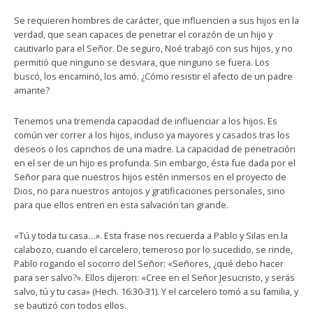
Se requieren hombres de carácter, que influencien a sus hijos en la
verdad, que sean capaces de penetrar el corazón de un hijo y
cautivarlo para el Señor. De seguro, Noé trabajó con sus hijos, y no
permitió que ninguno se desviara, que ninguno se fuera. Los
buscó, los encaminó, los amó. ¿Cómo resistir el afecto de un padre
amante?
Tenemos una tremenda capacidad de influenciar a los hijos. Es
común ver correr a los hijos, incluso ya mayores y casados tras los
deseos o los caprichos de una madre. La capacidad de penetración
en el ser de un hijo es profunda. Sin embargo, ésta fue dada por el
Señor para que nuestros hijos estén inmersos en el proyecto de
Dios, no para nuestros antojos y gratificaciones personales, sino
para que ellos entren en esta salvación tan grande.
«Tú y toda tu casa…». Esta frase nos recuerda a Pablo y Silas en la
calabozo, cuando el carcelero, temeroso por lo sucedido, se rinde,
Pablo rogando el socorro del Señor: «Señores, ¿qué debo hacer
para ser salvo?». Ellos dijeron: «Cree en el Señor Jesucristo, y serás
salvo, tú y tu casa» (Hech. 16:30-31). Y el carcelero tomó a su familia, y
se bautizó con todos ellos.