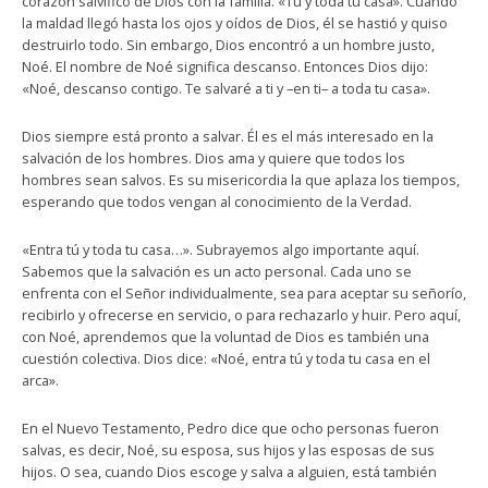
corazón salvífico de Dios con la familia. «Tú y toda tu casa». Cuando
la maldad llegó hasta los ojos y oídos de Dios, él se hastió y quiso
destruirlo todo. Sin embargo, Dios encontró a un hombre justo,
Noé. El nombre de Noé significa descanso. Entonces Dios dijo:
«Noé, descanso contigo. Te salvaré a ti y –en ti– a toda tu casa».
Dios siempre está pronto a salvar. Él es el más interesado en la
salvación de los hombres. Dios ama y quiere que todos los
hombres sean salvos. Es su misericordia la que aplaza los tiempos,
esperando que todos vengan al conocimiento de la Verdad.
«Entra tú y toda tu casa…». Subrayemos algo importante aquí.
Sabemos que la salvación es un acto personal. Cada uno se
enfrenta con el Señor individualmente, sea para aceptar su señorío,
recibirlo y ofrecerse en servicio, o para rechazarlo y huir. Pero aquí,
con Noé, aprendemos que la voluntad de Dios es también una
cuestión colectiva. Dios dice: «Noé, entra tú y toda tu casa en el
arca».
En el Nuevo Testamento, Pedro dice que ocho personas fueron
salvas, es decir, Noé, su esposa, sus hijos y las esposas de sus
hijos. O sea, cuando Dios escoge y salva a alguien, está también