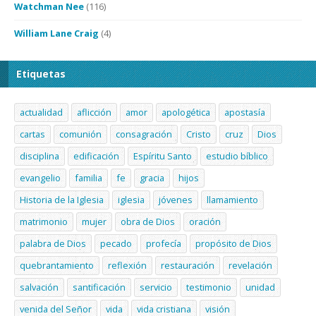
Watchman Nee
(116)
William Lane Craig
(4)
Etiquetas
actualidad
aflicción
amor
apologética
apostasía
cartas
comunión
consagración
Cristo
cruz
Dios
disciplina
edificación
Espíritu Santo
estudio bíblico
evangelio
familia
fe
gracia
hijos
Historia de la Iglesia
iglesia
jóvenes
llamamiento
matrimonio
mujer
obra de Dios
oración
palabra de Dios
pecado
profecía
propósito de Dios
quebrantamiento
reflexión
restauración
revelación
salvación
santificación
servicio
testimonio
unidad
venida del Señor
vida
vida cristiana
visión