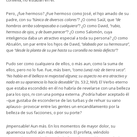
conlleva, no estaban en él.
Pero, ¿fue hermoso? ¿Fue hermoso como José, el hijo amado de su
padre, con su
“túnica de diversos colores”
? ¿O como Saúl, que
“de
hombros arriba sobrepasaba a cualquiera”
? ¿O como David,
“rubio,
hermoso de ojos, y de buen parecer”
? ¿O como Salomón, cuya
inteligencia daba un atractivo especial a toda su persona? ¿O como
Absalón, sin par entre los hijos de David,
“alabado por su hermosura”
,
que
“desde la planta de su pie hasta su coronilla no tenía defecto”
?
Pudo ser como cualquiera de ellos, o más aun, como la suma de
ellos, pero no lo fue. Fue, más bien,
“como (una) raíz de tierra seca”
.
“No había en él belleza ni majestad alguna; su aspecto no era atractivo y
nada en su apariencia lo hacía deseable”
(Is. 53:2, NVI). El Verbo eterno
que estaba escondido en él no habría de revelarse con una belleza
para los ojos, ni con una pompa externa. ¿Podría haber aceptado él
–que gustaba de esconderse de las turbas y de rehuir su vano
aplauso– provocar entre las gentes un encandilamiento por la
belleza de sus facciones, o por su porte?
¡Impensable! Aun más. En los momentos de mayor dolor, su
apariencia sufrió aún más deterioro. El profeta, viéndolo